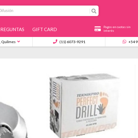
Pagos en cuotas sin
PREGUNTAS
GIFT CARD
interés
, Quilmes
(11) 6073-9291
+54 9