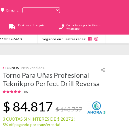
Enviar a:
Envíos a todo el país
Contactanos por teléfono o
whatsapp!
11 3857-6410
Seguinos en nuestras redes!
TORNOS
- 2819 vendidos.
Torno Para Uñas Profesional
Teknikpro Perfect Drill Reversa
5.0
$
84.817
$ 143.757
3 CUOTAS SIN INTERÉS DE $ 28272!
5% off pagando por transferencia!