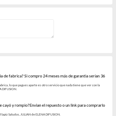
ia de fabrica? Si compro 24 meses más de garantia serían 36
rica, lo que pagues aparte es otro servicio que nada tiene que ver con la
ENA DIFUSION.
me cayó y rompio?Envian el repuesto o un link para comprarlo
l lapiz Saludos, JULIAN de ELENA DIFUSION.