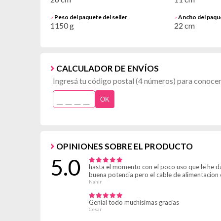
Peso del paquete del seller
Ancho del paque
>
>
1150 g
22 cm
CALCULADOR DE ENVÍOS
Ingresá tu código postal (4 números) para conocer 
OK
OPINIONES SOBRE EL PRODUCTO
5.0
hasta el momento con el poco uso que le he d
buena potencia pero el cable de alimentacion 
Nahir
Genial todo muchísimas gracias
Cesar