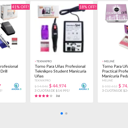
41% OFF!
18% OFF!
>
TEKNIKPRO
>
MELINÉ
rofesional
Torno Para Uñas Profesional
Torno Para Uñ
Drill
Teknikpro Student Manicuria
Practical Prof
Uñas
Manicuría Ped
TEKNIKPRO
MELINÉ
7
$
44.974
$
74
$ 54.846
$ 102.612
2!
3 CUOTAS DE $14.991!
3 CUOTAS DE $2
3.6