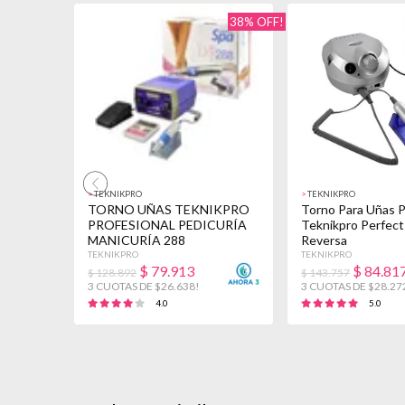
38% OFF!
>
TEKNIKPRO
>
TEKNIKPRO
TORNO UÑAS TEKNIKPRO
Torno Para Uñas P
PROFESIONAL PEDICURÍA
Teknikpro Perfect 
MANICURÍA 288
Reversa
TEKNIKPRO
TEKNIKPRO
$
79.913
$
84.81
$ 128.892
$ 143.757
3 CUOTAS DE $26.638!
3 CUOTAS DE $28.27
4.0
5.0