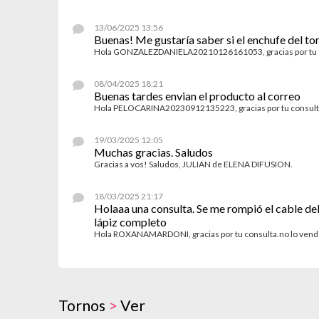
13/06/2025 13:56
Buenas! Me gustaría saber si el enchufe del tor
Hola GONZALEZDANIELA20210126161053, gracias por tu co
08/04/2025 18:21
Buenas tardes envian el producto al correo
Hola PELOCARINA20230912135223, gracias por tu consulta
19/03/2025 12:05
Muchas gracias. Saludos
Gracias a vos! Saludos, JULIAN de ELENA DIFUSION.
18/03/2025 21:17
Holaaa una consulta. Se me rompió el cable del 
lápiz completo
Hola ROXANAMARDONI, gracias por tu consulta.no lo vend
Tornos
>
Ver