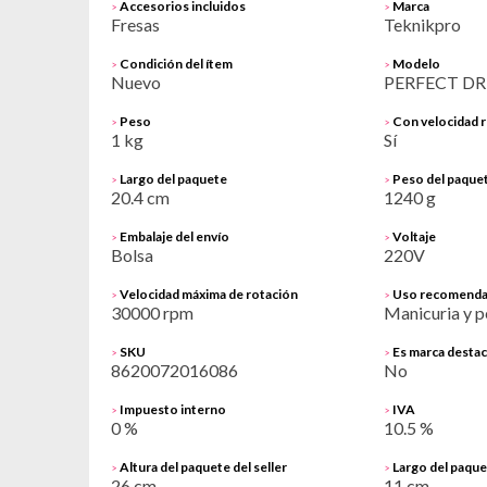
Accesorios incluidos
Marca
>
>
Fresas
Teknikpro
Condición del ítem
Modelo
>
>
Nuevo
PERFECT DR
Peso
Con velocidad r
>
>
1 kg
Sí
Largo del paquete
Peso del paque
>
>
20.4 cm
1240 g
Embalaje del envío
Voltaje
>
>
Bolsa
220V
Velocidad máxima de rotación
Uso recomend
>
>
30000 rpm
Manicuria y p
SKU
Es marca desta
>
>
8620072016086
No
Impuesto interno
IVA
>
>
0 %
10.5 %
Altura del paquete del seller
Largo del paquet
>
>
26 cm
11 cm