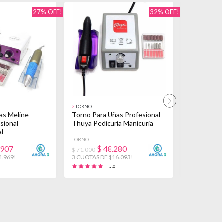
27% OFF!
32% OFF!
>
TORNO
>
MELINÉ
as Meline
Torno Para Uñas Profesional
Torno Para 
esional
Thuya Pedicuria Manicuria
Profesiona
al
TORNO
MELINÉ
.907
$
48.280
$
66.900
$ 71.000
4.969!
3 CUOTAS DE $16.093!
3 CUOTAS D
5.0