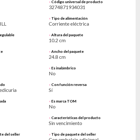
Código universal de producto
>
3274871934031
Tipo de alimentación
>
ILL
Corriente eléctrica
egulable
Altura del paquete
>
10.2 cm
te
Ancho del paquete
>
24.8 cm
Es inalámbrico
>
No
ado
Con función reversa
>
edicuria
Sí
cada
Es marca TOM
>
No
Características del producto
>
Sin vencimiento
e del seller
Tipo de paquete del seller
>
Con embalaje adicional