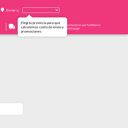
Enviar a:
Elegí tu provincia para que
Envíos a todo el país
Contactanos por teléfono o
calculemos costo de envío y
whatsapp!
promociones.