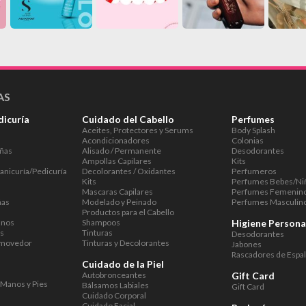
AS
dicuría
Cuidado del Cabello
Perfumes
Aceites, Protectores y Serums
Body Splash
Acondicionadores
Colonias
Uñas
Alisado / Permanente
Desodorantes
Ampollas Capilares
Kits
anicuría/Pedicuría
Decolorantes / Oxidantes
Perfumeros
Kits
Perfumes Bebes/Ni
Mascaras Capilares
Perfumes Femenin
ñas
Modelado y Peinado
Perfumes Masculin
Productos para el Cabello
anos
Shampoos
Higiene Persona
es
Tinturas
Desodorantes
emovedor
Tinturas y Decolorantes
Jabones
Rascadores de Espa
Cuidado de la Piel
Autobronceantes
Gift Card
 Manos y Pies
Bálsamos Labiales
Gift Card
Cuidado Corporal
Cuidado Facial