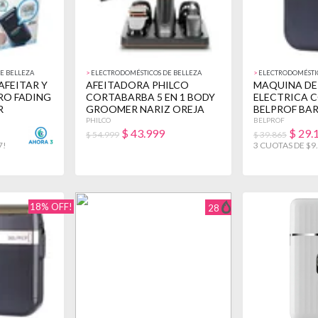
E BELLEZA
>
ELECTRODOMÉSTICOS DE BELLEZA
>
ELECTRODOMÉSTIC
AFEITAR Y
AFEITADORA PHILCO
MAQUINA DE
RO FADING
CORTABARBA 5 EN 1 BODY
ELECTRICA 
R
GROOMER NARIZ OREJA
BELPROF BA
NEGRO
PHILCO
BELPROF
$
43.999
$
29.
$ 54.999
$ 39.865
7!
3 CUOTAS DE $9
18% OFF!
28