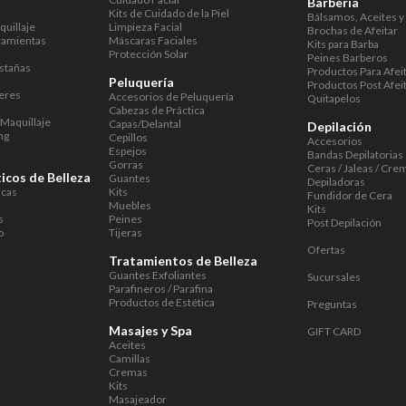
Barbería
Kits de Cuidado de la Piel
Bálsamos, Aceites y
uillaje
Limpieza Facial
Brochas de Afeitar
ramientas
Máscaras Faciales
Kits para Barba
Protección Solar
Peines Barberos
stañas
Productos Para Afei
Peluquería
Productos Post Afei
eres
Accesorios de Peluquería
Quitapelos
Cabezas de Práctica
Maquillaje
Capas/Delantal
Depilación
ng
Cepillos
Accesorios
Espejos
Bandas Depilatorias
Gorras
Ceras / Jaleas / Cre
icos de Belleza
Guantes
Depiladoras
icas
Kits
Fundidor de Cera
Muebles
Kits
s
Peines
Post Depilación
o
Tijeras
Ofertas
Tratamientos de Belleza
Guantes Exfoliantes
Sucursales
Parafineros / Parafina
Productos de Estética
Preguntas
Masajes y Spa
GIFT CARD
Aceites
Camillas
Cremas
Kits
Masajeador