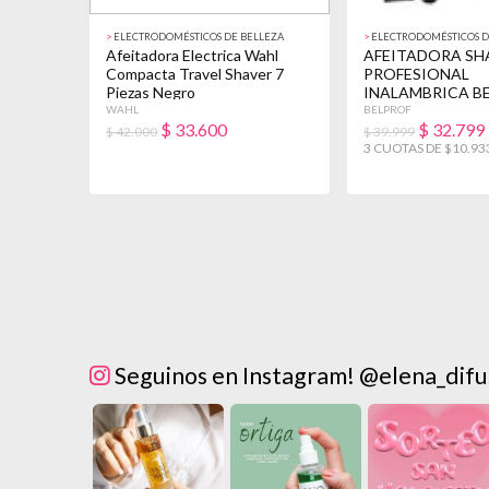
>
ELECTRODOMÉSTICOS DE BELLEZA
>
ELECTRODOMÉSTICOS D
Afeitadora Electrica Wahl
AFEITADORA SH
Compacta Travel Shaver 7
PROFESIONAL
Piezas Negro
INALAMBRICA B
BARBERIA NEGR
WAHL
BELPROF
$
33.600
$
32.799
$ 42.000
$ 39.999
3 CUOTAS DE $10.93
Seguinos en Instagram! @elena_difu