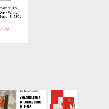
OS DE BELLEZA
l Onyx White
Shaver Sh2301
8.992