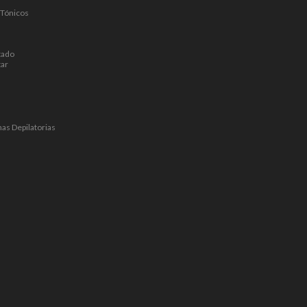
 Tónicos
tado
tar
mas Depilatorias