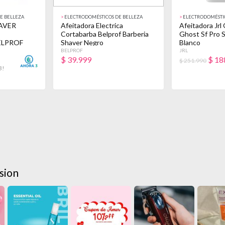
E BELLEZA
>
ELECTRODOMÉSTICOS DE BELLEZA
>
ELECTRODOMÉSTIC
AVER
Afeitadora Electrica
Afeitadora Jr
Cortabarba Belprof Barberia
Ghost Sf Pro 
ELPROF
Shaver Negro
Blanco
O
BELPROF
JRL
$
39.999
$
18
$ 251.990
3!
sion