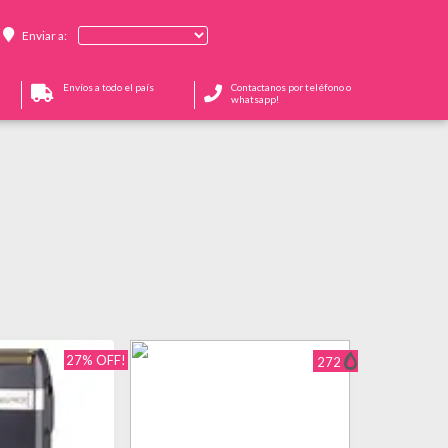
Enviar a:
Envíos a todo el país
Contactanos por teléfono o
whatsapp!
27% OFF!
272