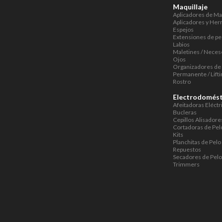
Maquillaje
Aplicadores de Maq
Aplicadores y Her
Espejos
Extensiones de pe
Labios
Maletines / Neces
Ojos
Organizadores de 
Permanente / Lifti
Rostro
Electrodomést
Afeitadoras Eléctr
Bucleras
Cepillos Alisadore
Cortadoras de Pel
Kits
Planchitas de Pelo
Repuestos
Secadores de Pelo
Trimmers