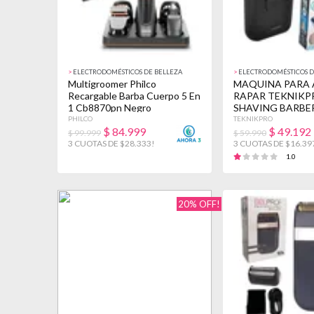
>
ELECTRODOMÉSTICOS DE BELLEZA
>
ELECTRODOMÉSTICOS D
Multigroomer Philco
MAQUINA PARA 
Recargable Barba Cuerpo 5 En
RAPAR TEKNIKP
1 Cb8870pn Negro
SHAVING BARBE
PHILCO
TEKNIKPRO
$
84.999
$
49.192
$ 99.999
$ 59.990
3 CUOTAS DE $28.333!
3 CUOTAS DE $16.39
1.0
20% OFF!