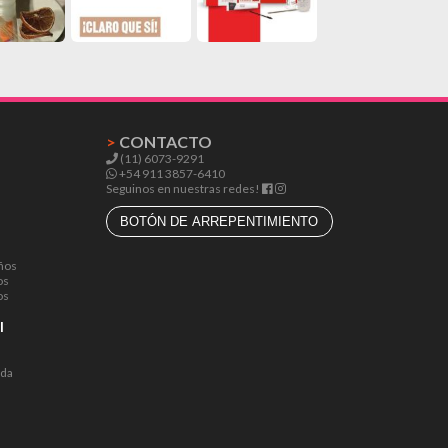
>
CONTACTO
(11) 6073-9291
+54 911 3857-6410
Seguinos en nuestras redes!
BOTÓN DE ARREPENTIMIENTO
ños
os
os
l
lda