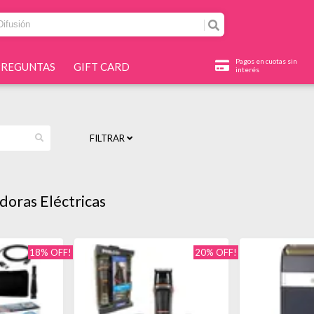
Pagos en cuotas sin
PREGUNTAS
GIFT CARD
interés
FILTRAR
doras Eléctricas
18% OFF!
20% OFF!