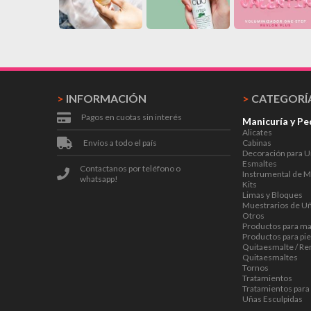
>
INFORMACIÓN
>
CATEGORÍ
Pagos en cuotas sin interés
Manicuría y Pe
Alicates
Envíos a todo el país
Cabinas
Decoración para 
Esmaltes
Contactanos por teléfono o
Instrumental de M
whatsapp!
Kits
Limas y Bloques
Muestrarios de U
Otros
Productos para m
Productos para pi
Quitaesmalte / R
Quitaesmaltes
Tornos
Tratamientos
Tratamientos para
Uñas Esculpidas