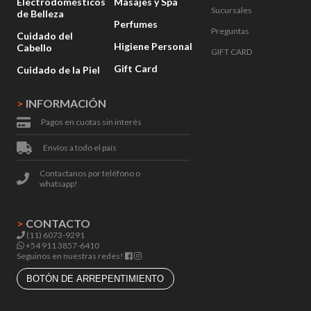
Electrodomésticos
Masajes y Spa
Sucursales
de Belleza
Perfumes
Preguntas
Cuidado del
Higiene Personal
Cabello
GIFT CARD
Gift Card
Cuidado de la Piel
>
INFORMACIÓN
Pagos en cuotas sin interés
Envíos a todo el país
Contactanos por teléfono o
whatsapp!
>
CONTACTO
(11) 6073-9291
+54 911 3857-6410
Seguinos en nuestras redes!
BOTÓN DE ARREPENTIMIENTO