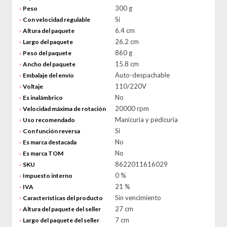
300 g
Peso
>
Sí
Con velocidad regulable
>
6.4 cm
Altura del paquete
>
26.2 cm
Largo del paquete
>
860 g
Peso del paquete
>
15.8 cm
Ancho del paquete
>
Auto-despachable
Embalaje del envío
>
110/220V
Voltaje
>
No
Es inalámbrico
>
20000 rpm
Velocidad máxima de rotación
>
Manicuria y pedicuria
Uso recomendado
>
Sí
Con función reversa
>
No
Es marca destacada
>
No
Es marca TOM
>
8622011616029
SKU
>
0 %
Impuesto interno
>
21 %
IVA
>
Sin vencimiento
Características del producto
>
27 cm
Altura del paquete del seller
>
7 cm
Largo del paquete del seller
>