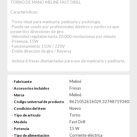
TORNO DE MANO MELINE FAST DRILL
Características:
-Torno ideal para manicuría, pedicuría y podología.
-Puede ser usado por profesionales diestros o zurdos ya que
posee dos direcciones de giro.
-Velocidad regulable hasta 20.000 revoluciones por minuto
-Potencia: 15W
-Funcionamiento 110V / 220V
-Doble dirección de giro / Reversa
-Incluye 6 fresas diamantadas para uso de manicuría y pedicuría.
Meliné
Fabricante
>
Fresas
Accesorios incluidos
>
Meliné
Marca
>
8621052616029,3274871934031
Código universal de producto
>
Nuevo
Condición del ítem
>
Torno
Tipo de artículo
>
Fast Drill
Modelo
>
15 W
Potencia
>
Corriente eléctrica
Tipo de alimentación
>