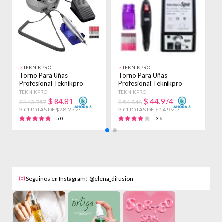
>
TEKNIKPRO
>
TEKNIKPRO
>
Torno Para Uñas
Torno Para Uñas
T
Profesional Teknikpro
Profesional Teknikpro
P
Perfect Drill Reversa
Student Manicuria Uñas
M
TEKNIKPRO
TEKNIKPRO
M
$
84.817
$
44.974
$ 143.757
$ 54.846
$
3 CUOTAS DE $28.272!
3 CUOTAS DE $14.991!
3
5.0
3.6
Seguinos en Instagram! @elena_difusion