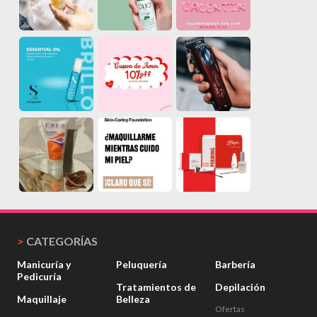
>
CATEGORÍAS
Manicuría y
Peluquería
Barbería
Pedicuría
Tratamientos de
Depilación
Maquillaje
Belleza
Ofertas