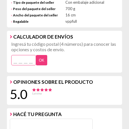
Con embalaje adicional
Tipo de paquete del seller
>
700 g
Peso del paquete del seller
>
16 cm
Ancho del paquete del seller
>
vppfull
Regalable
>
CALCULADOR DE ENVÍOS
Ingresá tu código postal (4 números) para conocer las
opciones y costos de envío.
OK
OPINIONES SOBRE EL PRODUCTO
5.0
Luisina
HACÉ TU PREGUNTA