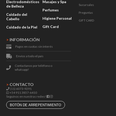
Electrodomésticos
Masajes y Spa
Sucursales
de Belleza
Perfumes
Preguntas
Cuidado del
Higiene Personal
Cabello
GIFT CARD
Gift Card
Cuidado de la Piel
>
INFORMACIÓN
Pagos en cuotas sin interés
Envíos a todo el país
Contactanos por teléfono o
whatsapp!
>
CONTACTO
(11) 6073-9291
+54 911 3857-6410
Seguinos en nuestras redes!
BOTÓN DE ARREPENTIMIENTO