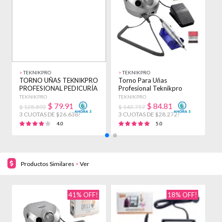
>
TEKNIKPRO
>
TEKNIKPRO
>
TORNO UÑAS TEKNIKPRO
Torno Para Uñas
T
PROFESIONAL PEDICURÍA
Profesional Teknikpro
P
MANICURÍA 288
Perfect Drill Reversa
S
TEKNIKPRO
TEKNIKPRO
T
$
79.913
$
84.817
$ 128.892
$ 143.757
$
3 CUOTAS DE $26.638!
3 CUOTAS DE $28.272!
3
4.0
5.0
Productos Similares
>
Ver
41% OFF!
18% OFF!