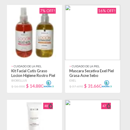
7% OFF!
16% OFF!
>
CUIDADO DE LA PIEL
>
CUIDADO DE LA PIEL
Kit Facial Cutis Graso
Mascara Secativa Exel Piel
Locion Higiene Rostro Piel
Grasa Acne Sebo
Biobellus
Regulador X 250g Acneica
BIOBELLUS
EXEL
$
14.880
$
31.660
$ 16.000
$ 37.690
48
47