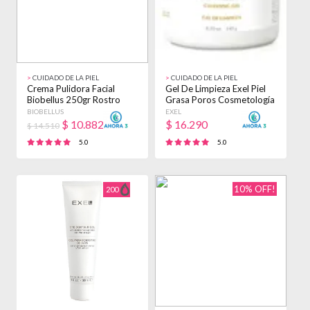
>
CUIDADO DE LA PIEL
>
CUIDADO DE LA PIEL
Crema Pulidora Facial
Gel De Limpieza Exel Piel
Biobellus 250gr Rostro
Grasa Poros Cosmetología
Profesional Cara Día
X 240gr Tipo De Piel
BIOBELLUS
EXEL
Todas
$
10.882
$
16.290
$ 14.510
5.0
5.0
10% OFF!
200