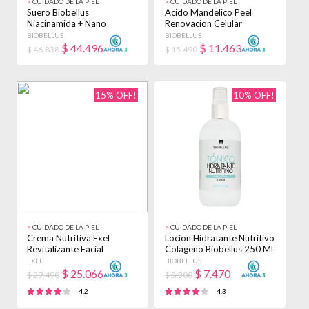
>
CUIDADO DE LA PIEL
>
CUIDADO DE LA PIEL
Suero Biobellus
Acido Mandelico Peel
Niacinamida + Nano
Renovacion Celular
Hialuronico + Iluminador -
Biobellus 30ml Rosaceas
BIOBELLUS
BIOBELLUS
Mixta - Día/noche
Día/noche
$
44.496
$
11.463
$ 46.838
$ 15.490
15% OFF!
10% OFF!
>
CUIDADO DE LA PIEL
>
CUIDADO DE LA PIEL
Crema Nutritiva Exel
Locion Hidratante Nutritivo
Revitalizante Facial
Colageno Biobellus 250 Ml
Colageno X 240g Todo
Seca Día/noche
EXEL
BIOBELLUS
Tipo De Piel
$
25.066
$
7.470
$ 29.490
$ 8.300
4.2
4.3