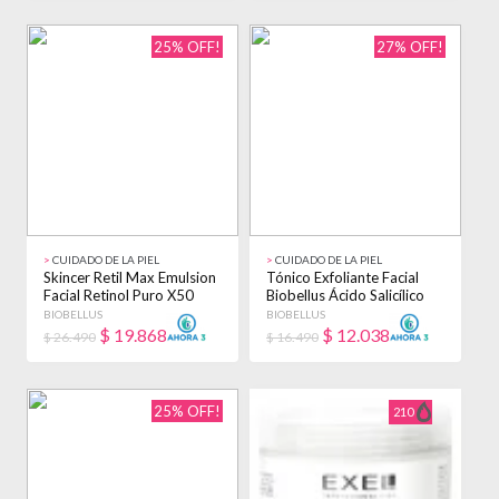
25% OFF!
27% OFF!
>
CUIDADO DE LA PIEL
>
CUIDADO DE LA PIEL
Skincer Retil Max Emulsion
Tónico Exfoliante Facial
Facial Retinol Puro X50
Biobellus Ácido Salicílico
Biobellus Todo Tipo De
100ml Todo Tipo De Piel
BIOBELLUS
BIOBELLUS
Piel Noche
Día/noche
$
19.868
$
12.038
$ 26.490
$ 16.490
25% OFF!
210