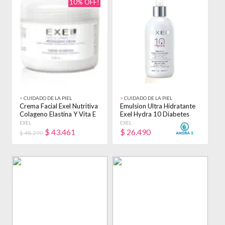
10% OFF!
>
CUIDADO DE LA PIEL
>
CUIDADO DE LA PIEL
Crema Facial Exel Nutritiva
Emulsion Ultra Hidratante
Colageno Elastina Y Vita E
Exel Hydra 10 Diabetes
500ml - Todo Tipo De Piel
250 Ml Seca Día/noche
EXEL
EXEL
$
43.461
$
26.490
$ 48.290