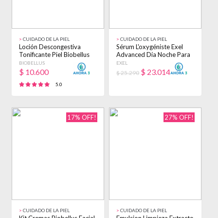
>
CUIDADO DE LA PIEL
>
CUIDADO DE LA PIEL
Loción Descongestiva
Sérum L'oxygéniste Exel
Tonificante Piel Biobellus
Advanced Día Noche Para
500ml Todo Tipo De Piel
Todo Tipo De Piel De 25ml
BIOBELLUS
EXEL
Día/noche
30+ Años Todo Tipo De
$
10.600
$
23.014
$ 25.290
Piel
5.0
17% OFF!
27% OFF!
>
CUIDADO DE LA PIEL
>
CUIDADO DE LA PIEL