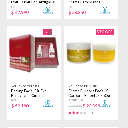
Exel F3 Piel Con Arrugas X
Crema Para Manos
50ml Todo Tipo De Piel
Siliconas 250gr
EXEL
EXEL
Noche
$
42.990
$
58.850
33% OFF!
32
>
CUIDADO DE LA PIEL
>
CUIDADO DE LA PIEL
Peeling Facial 8% Exel
Crema Pulidora Facial Y
Renovacion Cutanea
Corporal Biobellus 250gr
Arrugas Manchas
Profesional
EXEL
BIOBELLUS
$
62.190
$
20.099
$ 29.999
3.0