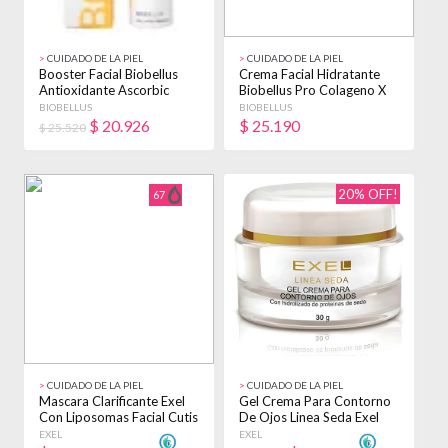
>
CUIDADO DE LA PIEL
>
CUIDADO DE LA PIEL
Booster Facial Biobellus
Crema Facial Hidratante
Antioxidante Ascorbic
Biobellus Pro Colageno X
30ml Madura Día/noche
50ml Madura Día/noche
BIOBELLUS
BIOBELLUS
$
20.926
$
25.190
$ 25.520
20% OFF!
67
>
CUIDADO DE LA PIEL
>
CUIDADO DE LA PIEL
Mascara Clarificante Exel
Gel Crema Para Contorno
Con Liposomas Facial Cutis
De Ojos Linea Seda Exel
30ml Con Manchas
30ml Todo Tipo De Piel
EXEL
EXEL