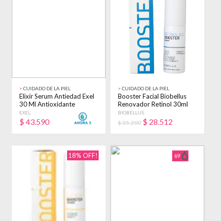
>
CUIDADO DE LA PIEL
>
CUIDADO DE LA PIEL
Elixir Serum Antiedad Exel
Booster Facial Biobellus
30 Ml Antioxidante
Renovador Retinol 30ml
Cosmetología Todo Tipo
Seca Noche
EXEL
BIOBELLUS
De Piel
$
43.590
$
28.512
$ 35.200
18% OFF!
69