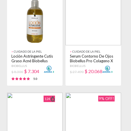
>
CUIDADO DE LA PIEL
>
CUIDADO DE LA PIEL
Loción Astringente Cutis
Serum Contorno De Ojos
Graso Acné Biobellus
Biobellus Pro Colageno X
250ml Todo Tipo De Piel
15ml Normal Día/noche
BIOBELLUS
BIOBELLUS
Día/noche
$
7.304
$
20.068
$ 8.300
$ 27.490
5.0
9% OFF!
124