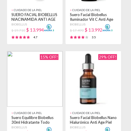
>
CUIDADO DE LA PIEL
>
CUIDADO DE LA PIEL
SUERO FACIAL BIOBELLUS
Suero Facial Biobellus
NIACINAMIDA ANTI AGE
Iluminador Vit C Anti Age
CUTIS PIEL 30CC TODO
Cutis 30cc Sensible
BIOBELLUS
BIOBELLUS
TIPO DE PIEL
Día/noche
$
13.994
$
13.992
$ 19.710
$ 17.490
4.7
3.5
15% OFF!
29% OFF!
>
CUIDADO DE LA PIEL
>
CUIDADO DE LA PIEL
Suero Equilibre Biobellus
Suero Facial Biobellus Nano
30ml Hidratante Todo
Hialurónico Anti Age Piel
Tipo De Piel
30cc Mixta Día/noche
BIOBELLUS
BIOBELLUS