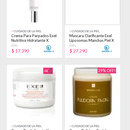
>
CUIDADO DE LA PIEL
>
CUIDADO DE LA PIEL
Crema Para Parpados Exel
Mascara Clarificante Exel
Nutritiva Hidratante X
Liposomas Manchas Piel X
30ml Todo Tipo De Piel
150ml Con Manchas
EXEL
EXEL
Día/noche
$
17.390
$
27.290
29% OFF!
44
>
CUIDADO DE LA PIEL
>
CUIDADO DE LA PIEL