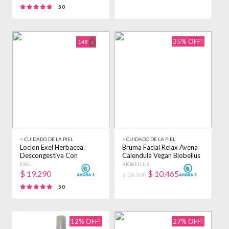
5.0
35% OFF!
148
>
CUIDADO DE LA PIEL
>
CUIDADO DE LA PIEL
Locion Exel Herbacea
Bruma Facial Relax Avena
Descongestiva Con
Calendula Vegan Biobellus
Hamamelis 250 Ml Tipo De
200ml - Normal
EXEL
BIOBELLUS
Piel Deshidratada
$
19.290
$
10.465
$ 16.100
5.0
12% OFF!
27% OFF!