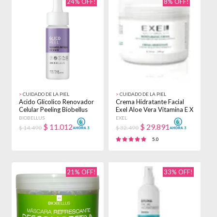
24% OFF!
8% OFF!
>
CUIDADO DE LA PIEL
>
CUIDADO DE LA PIEL
Acido Glicolico Renovador
Crema Hidratante Facial
Celular Peeling Biobellus
Exel Aloe Vera Vitamina E X
30ml Envejecidas Día
240gr Mixta/normal/seca
BIOBELLUS
EXEL
Día
$
11.012
$
29.891
$ 14.490
$ 32.490
5.0
21% OFF!
33% OFF!