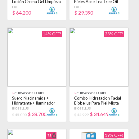
Loción Crema Gel Limpieza
Pieles Acne Tea Tree Oil
Antiacne
240gr Acneica Día
EXEL
EXEL
$
64.200
$
29.390
14% OFF!
23% OFF!
>
CUIDADO DE LA PIEL
>
CUIDADO DE LA PIEL
Suero Niacinamida +
Combo Hidratacion Facial
Hidratante + Iluminador
Biobellus Para Piel Mixta
Biobellus Kit Mixta
Mixta Día/noche
BIOBELLUS
BIOBELLUS
Día/noche
$
38.700
$
34.649
$ 45.000
$ 44.999
19% OFF!
73