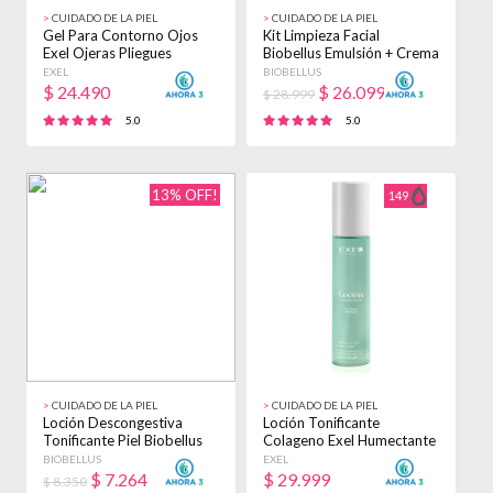
>
CUIDADO DE LA PIEL
>
CUIDADO DE LA PIEL
Gel Para Contorno Ojos
Kit Limpieza Facial
Exel Ojeras Pliegues
Biobellus Emulsión + Crema
Arrugas X 30ml Sensible
+ Tonificante
EXEL
BIOBELLUS
Día
$
24.490
$
26.099
$ 28.999
5.0
5.0
13% OFF!
149
>
CUIDADO DE LA PIEL
>
CUIDADO DE LA PIEL
Loción Descongestiva
Loción Tonificante
Tonificante Piel Biobellus
Colageno Exel Humectante
250ml Todas Día/noche
Piel X 250ml Todo Tipo De
BIOBELLUS
EXEL
Piel
$
7.264
$
29.999
$ 8.350