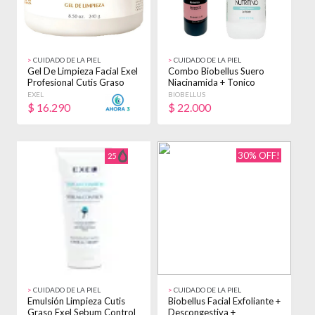
>
CUIDADO DE LA PIEL
>
CUIDADO DE LA PIEL
Gel De Limpieza Facial Exel
Combo Biobellus Suero
Profesional Cutis Graso
Niacinamida + Tonico
240gr Todo Tipo De Piel
Hidratante
EXEL
BIOBELLUS
Día/noche
$
16.290
$
22.000
30% OFF!
25
>
CUIDADO DE LA PIEL
>
CUIDADO DE LA PIEL
Emulsión Limpieza Cutis
Biobellus Facial Exfoliante +
Graso Exel Sebum Control
Descongestiva +