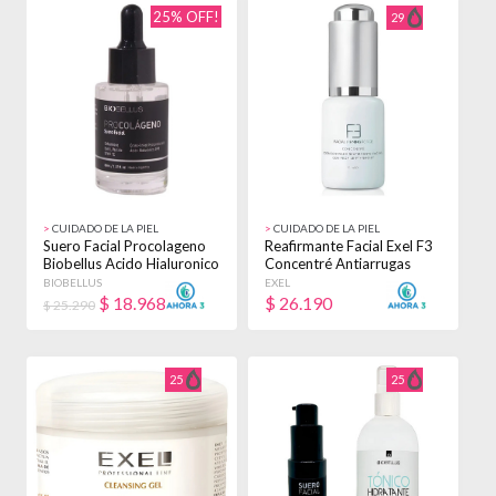
25% OFF!
29
>
CUIDADO DE LA PIEL
>
CUIDADO DE LA PIEL
Suero Facial Procolageno
Reafirmante Facial Exel F3
Biobellus Acido Hialuronico
Concentré Antiarrugas
X 30ml - Todo Tipo De Piel
15ml Todo Tipo De Piel
BIOBELLUS
EXEL
- Día/noche
Día/noche
$
18.968
$
26.190
$ 25.290
25
25