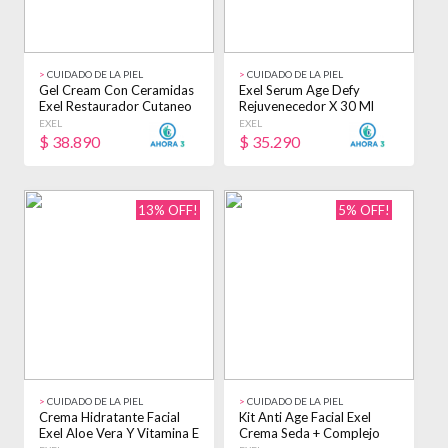
>
CUIDADO DE LA PIEL
>
CUIDADO DE LA PIEL
Gel Cream Con Ceramidas
Exel Serum Age Defy
Exel Restaurador Cutaneo
Rejuvenecedor X 30 Ml
X 49ml Piel Dañada
EXEL
EXEL
$
38.890
$
35.290
13% OFF!
5% OFF!
>
CUIDADO DE LA PIEL
>
CUIDADO DE LA PIEL
Crema Hidratante Facial
Kit Anti Age Facial Exel
Exel Aloe Vera Y Vitamina E
Crema Seda + Complejo