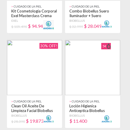
>
CUIDADO DE LA PIEL
>
CUIDADO DE LA PIEL
Kit Cosmetología Corporal
Combo Biobellus Suero
Exel Masterclass Crema
Iluminador + Suero
Combo
Niacinamida Mixta
EXEL
BIOBELLUS
Día/noche
$
94.941
$
28.049
$ 105.490
$ 32.999
30% OFF!
54
>
CUIDADO DE LA PIEL
>
CUIDADO DE LA PIEL
Clean Oil Aceite De
Loción Higienica
Limpieza Facial Biobellus
Anticeptica Biobellus
100ml Mixta Noche
500ml Pedicuría No
BIOBELLUS
BIOBELLUS
$
19.873
$
11.400
$ 28.390