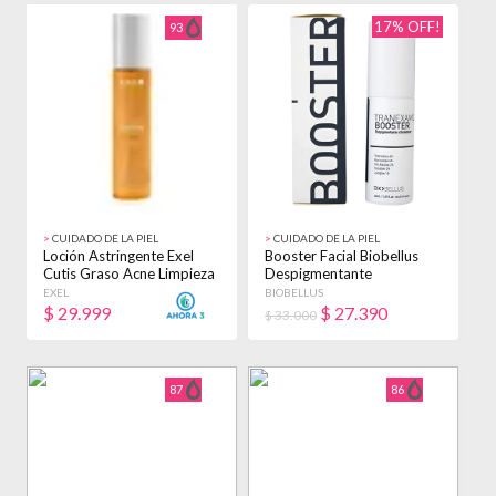
17% OFF!
93
>
CUIDADO DE LA PIEL
>
CUIDADO DE LA PIEL
Loción Astringente Exel
Booster Facial Biobellus
Cutis Graso Acne Limpieza
Despigmentante
X 250ml Todo Tipo De Piel
Tranexamic 30ml Acneica
EXEL
BIOBELLUS
Día
Día/noche
$
29.999
$
27.390
$ 33.000
87
86