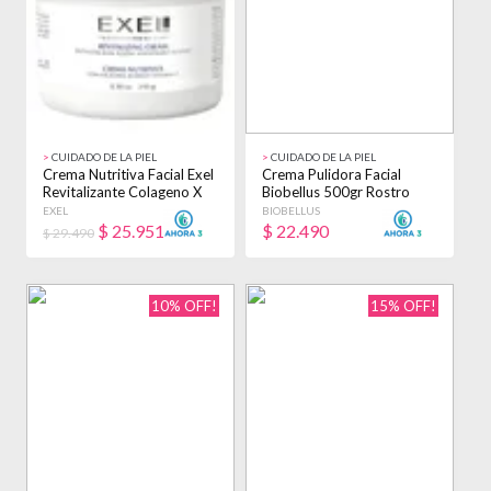
>
CUIDADO DE LA PIEL
>
CUIDADO DE LA PIEL
Crema Nutritiva Facial Exel
Crema Pulidora Facial
Revitalizante Colageno X
Biobellus 500gr Rostro
240g Todo Tipo De Piel
Profesional Todo Tipo De
EXEL
BIOBELLUS
Piel Día/noche
$
25.951
$
22.490
$ 29.490
10% OFF!
15% OFF!