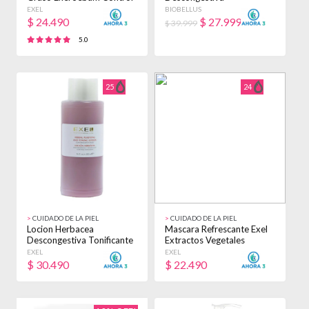
X 100ml - Grasa
Hidronutritiva Mixta
EXEL
BIOBELLUS
Día/noche
$
24.490
$
27.999
$ 39.999
5.0
25
24
>
CUIDADO DE LA PIEL
>
CUIDADO DE LA PIEL
Locion Herbacea
Mascara Refrescante Exel
Descongestiva Tonificante
Extractos Vegetales
Hamamelis X 500ml
Liposoma X 250g Todo
EXEL
EXEL
Sensible Día/noche
Tipo De Piel
$
30.490
$
22.490