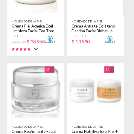
>
CUIDADO DE LA PIEL
>
CUIDADO DE LA PIEL
Crema Piel Acneica Exel
Crema Antiage Colágeno
Limpieza Facial Tea Tree
Elastina Facial Biobellus
Oil X 240g Grasa Día
X250gr Maduras
EXEL
BIOBELLUS
Día/noche
$
38.968
$
13.990
$ 46.390
5.0
33
32
>
CUIDADO DE LA PIEL
>
CUIDADO DE LA PIEL
Crema Reafirmante Facial
Crema Nutritiva Exel Piel +