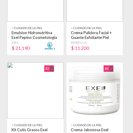
>
CUIDADO DE LA PIEL
>
CUIDADO DE LA PIEL
Emulsion Hidronutritiva
Crema Pulidora Facial +
Exel Pepino Cosmetología
Guante Exfoliante Piel
X 250ml Pepino
Profesional Todo Tipo De
EXEL
BIOBELLUS
Piel Día/noche
$
21.190
$
11.200
83
83
>
CUIDADO DE LA PIEL
>
CUIDADO DE LA PIEL
Kit Cutis Grasos Exel
Crema Jabonosa Exel