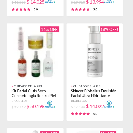
$
14.025
$
13.994
$ 16.500
$ 19.710
5.0
5.0
16% OFF!
18% OFF!
>
CUIDADO DE LA PIEL
>
CUIDADO DE LA PIEL
Kit Facial Cutis Seco
Skincer Biobellus Emulsión
Cosmetología Rostro Piel
Facial Ultra Hidratante
Biobellus
50gr Deshidratada
BIOBELLUS
BIOBELLUS
Día/noche
$
50.198
$
14.022
$ 59.759
$ 17.100
5.0