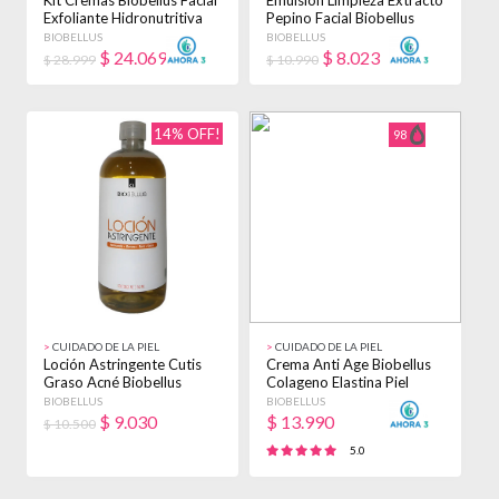
Kit Cremas Biobellus Facial
Emulsion Limpieza Extracto
Exfoliante Hidronutritiva
Pepino Facial Biobellus
250grs
200ml
BIOBELLUS
BIOBELLUS
$
24.069
$
8.023
$ 28.999
$ 10.990
14% OFF!
98
>
CUIDADO DE LA PIEL
>
CUIDADO DE LA PIEL
Loción Astringente Cutis
Crema Anti Age Biobellus
Graso Acné Biobellus
Colageno Elastina Piel
500ml - Todo Tipo De Piel
Cutis 250gr Madura
BIOBELLUS
BIOBELLUS
- Día/noche
Día/noche
$
9.030
$
13.990
$ 10.500
5.0