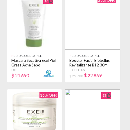
23% OFF!
37
>
CUIDADO DE LA PIEL
>
CUIDADO DE LA PIEL
Mascara Secativa Exel Piel
Booster Facial Biobellus
Grasa Acne Sebo
Revitalizante B12 30ml
Regulador X 60g Acneica
Sensible Día/noche
EXEL
BIOBELLUS
$
21.690
$
22.869
$ 29.700
16% OFF!
33