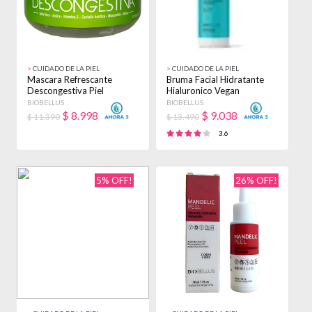
>
CUIDADO DE LA PIEL
>
CUIDADO DE LA PIEL
Mascara Refrescante
Bruma Facial Hidratante
Descongestiva Piel
Hialuronico Vegan
Biobellus 250gr Todo Tipo
Biobellus 200ml Normal
BIOBELLUS
BIOBELLUS
De Piel
$
8.998
$
9.038
$ 11.390
$ 13.490
3.6
5% OFF!
26% OFF!