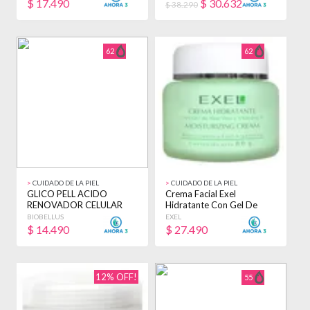
$
17.490
$
30.632
$ 38.290
62
62
>
CUIDADO DE LA PIEL
>
CUIDADO DE LA PIEL
GLICO PELL ACIDO
Crema Facial Exel
RENOVADOR CELULAR
Hidratante Con Gel De
PEELING BIOBELLUS 30ML
Aloe Y Vita E 80ml Normal
BIOBELLUS
EXEL
MIXTA NOCHE
$
14.490
$
27.490
12% OFF!
55