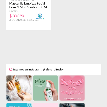
Mascarilla Limpieza Facial
Level 3 Mud Scrub X500 Ml
Grasa
L3VEL3
$
38.890
3 CUOTAS DE $12.963!
Seguinos en Instagram! @elena_difusion