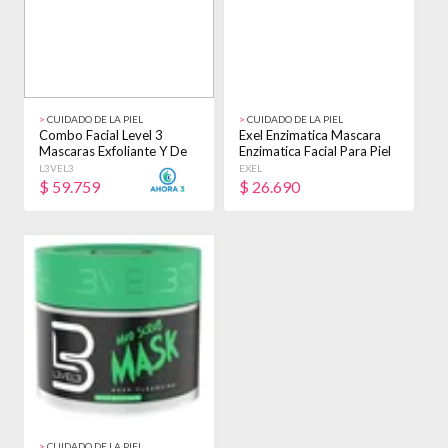
>
CUIDADO DE LA PIEL
>
CUIDADO DE LA PIEL
Combo Facial Level 3
Exel Enzimatica Mascara
Mascaras Exfoliante Y De
Enzimatica Facial Para Piel
Limpieza Mixta
Todo Tipo De Piel 150ml
L3VEL3
EXEL
150g
$
59.759
$
26.690
>
CUIDADO DE LA PIEL