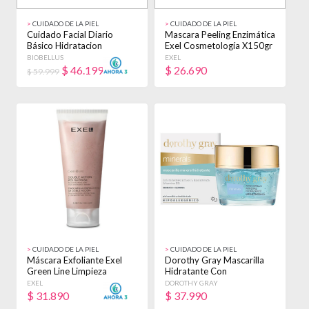
>
CUIDADO DE LA PIEL
>
CUIDADO DE LA PIEL
Cuidado Facial Diario
Mascara Peeling Enzimática
Básico Hidratacion
Exel Cosmetología X150gr
Biobellus
Todo Tipo De Piel
BIOBELLUS
EXEL
$
46.199
$
26.690
$ 59.999
>
CUIDADO DE LA PIEL
>
CUIDADO DE LA PIEL
Máscara Exfoliante Exel
Dorothy Gray Mascarilla
Green Line Limpieza
Hidratante Con
Impurezas X100ml Normal
Niacinamida Minerals
EXEL
DOROTHY GRAY
Sensible
$
31.890
$
37.990