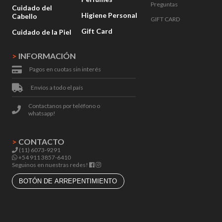
Preguntas
Cuidado del
Higiene Personal
Cabello
GIFT CARD
Gift Card
Cuidado de la Piel
>
INFORMACIÓN
Pagos en cuotas sin interés
Envíos a todo el país
Contactanos por teléfono o
whatsapp!
>
CONTACTO
(11) 6073-9291
+54 911 3857-6410
Seguinos en nuestras redes!
BOTÓN DE ARREPENTIMIENTO