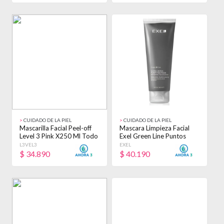
>
CUIDADO DE LA PIEL
>
CUIDADO DE LA PIEL
Mascarilla Facial Peel-off
Mascara Limpieza Facial
Level 3 Pink X250 Ml Todo
Exel Green Line Puntos
Tipo De Piel
Negros X120ml Normal
L3VEL3
EXEL
$
34.890
$
40.190