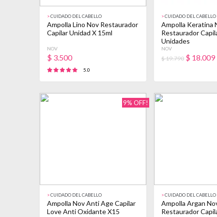
>
CUIDADO DEL CABELLO
>
CUIDADO DEL CABELLO
Ampolla Lino Nov Restaurador
Ampolla Keratina 
Capilar Unidad X 15ml
Restaurador Capila
Unidades
NOV
NOV
$
3.500
$
18.009
$ 19.790
5.0
9% OFF!
>
CUIDADO DEL CABELLO
>
CUIDADO DEL CABELLO
Ampolla Nov Anti Age Capilar
Ampolla Argan No
Love Anti Oxidante X15
Restaurador Capila