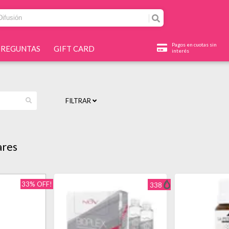
Pagos en cuotas sin
PREGUNTAS
GIFT CARD
interés
FILTRAR
ares
33% OFF!
338