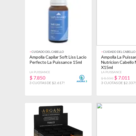
>
CUIDADO DEL CABELLO
>
CUIDADO DEL CABELLO
Ampolla Capilar Soft Liss Lacio
Ampolla La Puissa
Perfecto La Puissance 15ml
Nutricion Cabello
X15ml
LA PUISSANCE
LA PUISSANCE
$
7.850
$
7.011
$ 8.550
3 CUOTAS DE $2.617!
3 CUOTAS DE $2.337