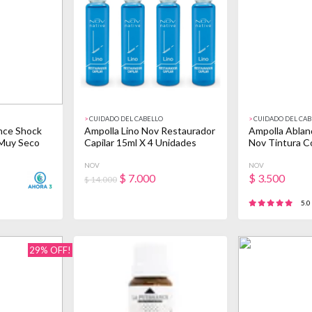
>
CUIDADO DEL CABELLO
>
CUIDADO DEL CAB
nce Shock
Ampolla Lino Nov Restaurador
Ampolla Ablan
 Muy Seco
Capilar 15ml X 4 Unidades
Nov Tintura Co
NOV
NOV
$
7.000
$
3.500
$ 14.000
!
5.0
29% OFF!