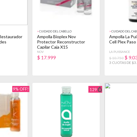
>
CUIDADO DEL CABELLO
>
CUIDADO DEL CAB
Restaurador
Ampolla Bioplex Nov
Ampolla La Pu
ades
Protector Reconstructor
Cell Plex Paso
Capilar Caja X15
NOV
LA PUISSANCE
$
17.999
$
9.0
$ 10.750
3 CUOTAS DE $3
9% OFF!
129