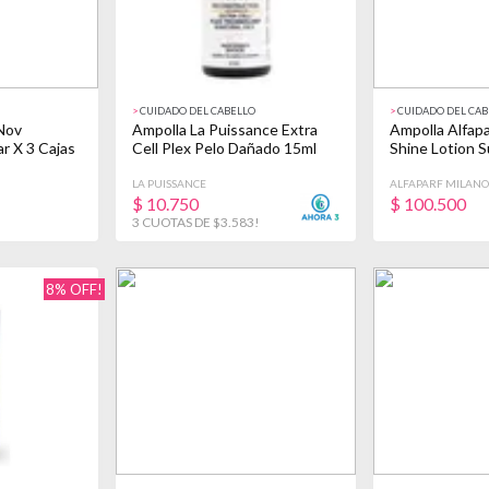
>
CUIDADO DEL CABELLO
>
CUIDADO DEL CAB
Nov
Ampolla La Puissance Extra
Ampolla Alfapa
r X 3 Cajas
Cell Plex Pelo Dañado 15ml
Shine Lotion 
LA PUISSANCE
ALFAPARF MILANO
$
10.750
$
100.500
3 CUOTAS DE $3.583!
8% OFF!