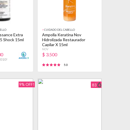
ELLO
>
CUIDADO DEL CABELLO
issance Extra
Ampolla Keratina Nov
 5 Shock 15ml
Hidrolizada Restaurador
Capilar X 15ml
NOV
30
$
3.500
.010!
5.0
9% OFF!
83