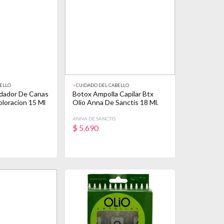
ELLO
>
CUIDADO DEL CABELLO
dador De Canas
Botox Ampolla Capilar Btx
loracion 15 Ml
Olio Anna De Sanctis 18 Ml.
ANNA DE SANCTIS
$
5.690