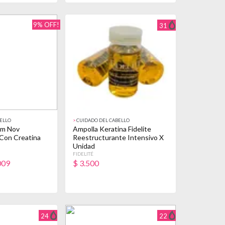
9% OFF!
31
ELLO
>
CUIDADO DEL CABELLO
um Nov
Ampolla Keratina Fidelite
 Con Creatina
Reestructurante Intensivo X
Unidad
FIDELITÉ
009
$
3.500
24
22