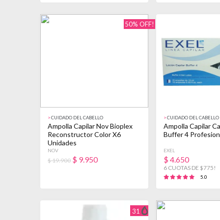
50% OFF!
>
CUIDADO DEL CABELLO
>
CUIDADO DEL CABELLO
Ampolla Capilar Nov Bioplex
Ampolla Capilar Ca
Reconstructor Color X6
Buffer 4 Profesion
Unidades
NOV
EXEL
$
9.950
$
4.650
$ 19.900
6 CUOTAS DE $775!
5.0
31