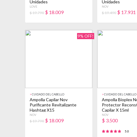
Unidades
Unidades
LOVE
NOV
$
18.009
$
17.931
$ 19.790
$ 19.490
9% OFF!
>
CUIDADO DEL CABELLO
>
CUIDADO DEL CABELLO
Ampolla Capilar Nov
Ampolla Bioplex N
Purificante Revitalizante
Protector Recons
Hashtag X15
Capilar X 15ml
NOV
NOV
$
18.009
$
3.500
$ 19.790
5.0