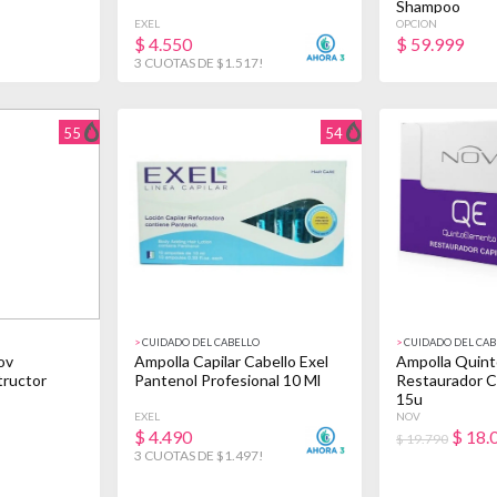
Shampoo
EXEL
OPCION
$
4.550
$
59.999
3 CUOTAS DE $1.517!
55
54
>
CUIDADO DEL CABELLO
>
CUIDADO DEL CAB
ov
Ampolla Capilar Cabello Exel
Ampolla Quint
tructor
Pantenol Profesional 10 Ml
Restaurador Ca
15u
EXEL
NOV
$
4.490
$
18.
$ 19.790
3 CUOTAS DE $1.497!