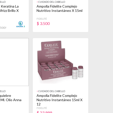
ELLO
>
CUIDADO DEL CABELLO
 Keratina La
Ampolla Fidelite Complejo
rizz Brillo X
Nutritivo Instantáneo X 15ml
FIDELITÉ
$
3.500
.500!
ELLO
>
CUIDADO DEL CABELLO
quiebre
Ampolla Fidelite Complejo
 Ml. Olio Anna
Nutritivo Instantáneo 15ml X
12
FIDELITÉ
$
23.999