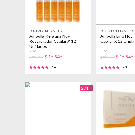
>
CUIDADO DEL CABELLO
>
CUIDADO DEL CABELLO
Ampolla Keratina Nov
Ampolla Lino Nov 
Restaurador Capilar X 12
Capilar X 12 Unid
Unidades
NOV
NOV
$
15.945
$
15.945
$ 23.799
$ 23.799
5.0
4.7
204