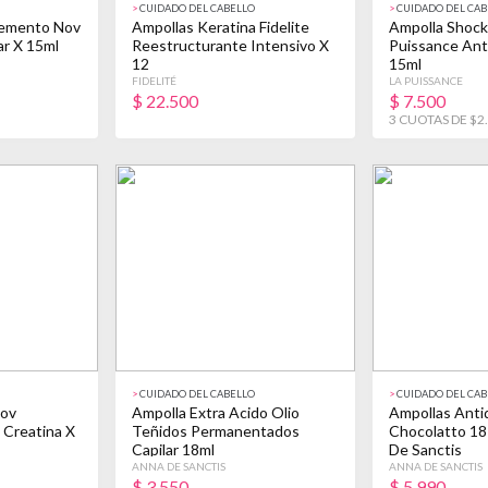
>
CUIDADO DEL CABELLO
>
CUIDADO DEL CAB
lemento Nov
Ampollas Keratina Fidelite
Ampolla Shock
ar X 15ml
Reestructurante Intensivo X
Puissance Antif
12
15ml
FIDELITÉ
LA PUISSANCE
$
22.500
$
7.500
3 CUOTAS DE $2
>
CUIDADO DEL CABELLO
>
CUIDADO DEL CAB
Nov
Ampolla Extra Acido Olio
Ampollas Anti
 Creatina X
Teñidos Permanentados
Chocolatto 18
Capilar 18ml
De Sanctis
ANNA DE SANCTIS
ANNA DE SANCTIS
$
3.550
$
5.990