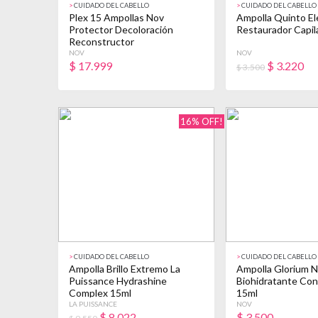
>
CUIDADO DEL CABELLO
>
CUIDADO DEL CABELLO
Plex 15 Ampollas Nov
Ampolla Quinto E
Protector Decoloración
Restaurador Capil
Reconstructor
NOV
NOV
$
17.999
$
3.220
$ 3.500
16% OFF!
>
CUIDADO DEL CABELLO
>
CUIDADO DEL CABELLO
Ampolla Brillo Extremo La
Ampolla Glorium 
Puissance Hydrashine
Biohidratante Con
Complex 15ml
15ml
LA PUISSANCE
NOV
$
8.022
$
3.500