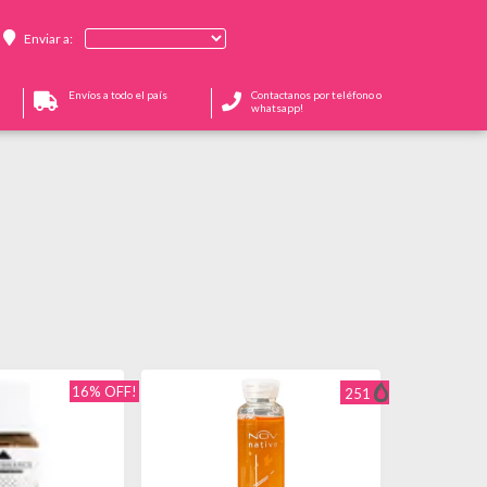
Enviar a:
Envíos a todo el país
Contactanos por teléfono o
whatsapp!
16% OFF!
251