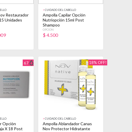
ELLO
>
CUIDADO DEL CABELLO
Nov Restaurador
Ampolla Capilar Opción
 15 Unidades
Nutriopción 15ml Post
Shampoo
OPCION
009
$
4.500
18% OFF!
67
ELLO
>
CUIDADO DEL CABELLO
ar Opción
Ampolla Ablandador Canas
ja X 18 Post
Nov Protector Hidratante