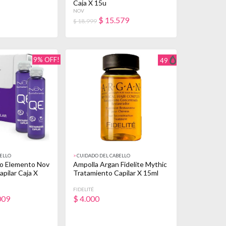
Caja X 15u
NOV
$
15.579
$ 18.999
9% OFF!
49
ELLO
>
CUIDADO DEL CABELLO
o Elemento Nov
Ampolla Argan Fidelite Mythic
pilar Caja X
Tratamiento Capilar X 15ml
FIDELITÉ
009
$
4.000