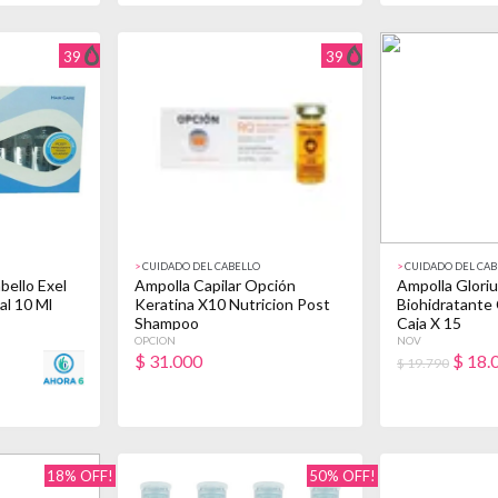
39
39
>
CUIDADO DEL CABELLO
>
CUIDADO DEL CAB
bello Exel
Ampolla Capilar Opción
Ampolla Glori
al 10 Ml
Keratina X10 Nutricion Post
Biohidratante
Shampoo
Caja X 15
OPCION
NOV
$
31.000
$
18.
$ 19.790
18% OFF!
50% OFF!