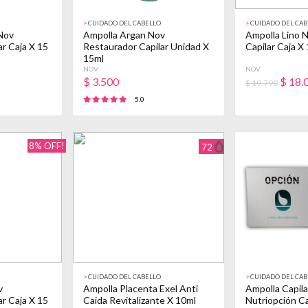
>
CUIDADO DEL CABELLO
>
CUIDADO DEL CAB
Nov
Ampolla Argan Nov
Ampolla Lino 
r Caja X 15
Restaurador Capilar Unidad X
Capilar Caja X
15ml
NOV
NOV
$
3.500
$
18.
$ 19.790
5.0
8% OFF!
72
>
CUIDADO DEL CABELLO
>
CUIDADO DEL CAB
v
Ampolla Placenta Exel Anti
Ampolla Capil
r Caja X 15
Caida Revitalizante X 10ml
Nutriopción Ca