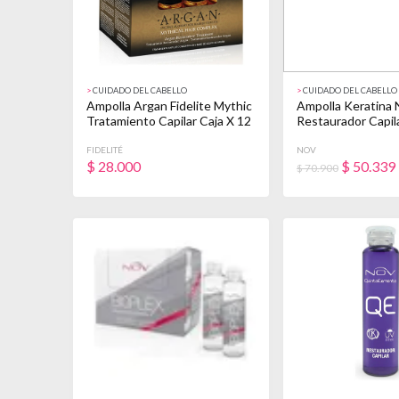
>
CUIDADO DEL CABELLO
>
CUIDADO DEL CABELLO
Ampolla Argan Fidelite Mythic
Ampolla Keratina 
Tratamiento Capilar Caja X 12
Restaurador Capila
FIDELITÉ
NOV
$
28.000
$
50.339
$ 70.900