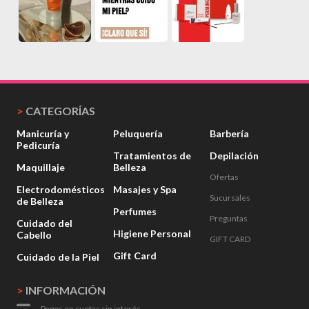
>
CATEGORÍAS
Manicuría y
Peluquería
Barbería
Pedicuría
Tratamientos de
Depilación
Maquillaje
Belleza
Ofertas
Electrodomésticos
Masajes y Spa
Sucursales
de Belleza
Perfumes
Preguntas
Cuidado del
Higiene Personal
Cabello
GIFT CARD
Gift Card
Cuidado de la Piel
>
INFORMACIÓN
Pagos en cuotas sin interés