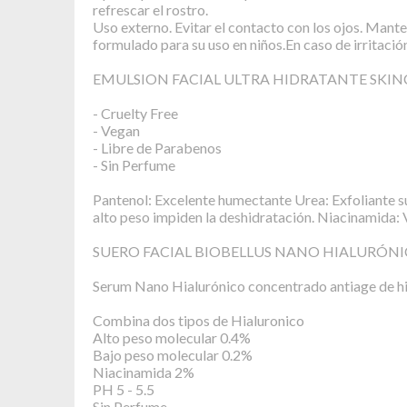
refrescar el rostro.
Uso externo. Evitar el contacto con los ojos. Mante
formulado para su uso en niños.En caso de irritació
EMULSION FACIAL ULTRA HIDRATANTE SKINC
- Cruelty Free
- Vegan
- Libre de Parabenos
- Sin Perfume
Pantenol: Excelente humectante Urea: Exfoliante 
alto peso impiden la deshidratación. Niacinamida: 
SUERO FACIAL BIOBELLUS NANO HIALURÓNI
Serum Nano Hialurónico concentrado antiage de hid
Combina dos tipos de Hialuronico
Alto peso molecular 0.4%
Bajo peso molecular 0.2%
Niacinamida 2%
PH 5 - 5.5
Sin Perfume