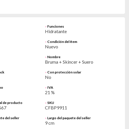
Funciones
>
Hidratante
Condición del ítem
>
Nuevo
Nombre
>
Bruma + Skincer + Suero
ack
Con protección solar
>
No
no
IVA
>
21 %
al de producto
SKU
>
567
CFBP9911
te del seller
Largo del paquete del seller
>
9 cm