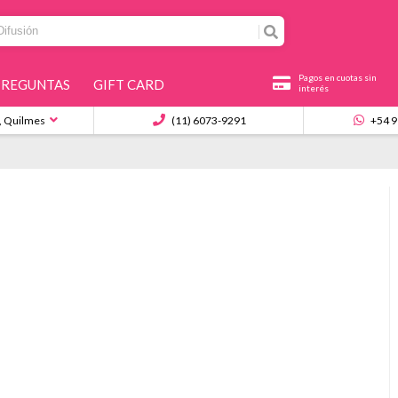
Pagos en cuotas sin
PREGUNTAS
GIFT CARD
interés
, Quilmes
(11) 6073-9291
+54 9