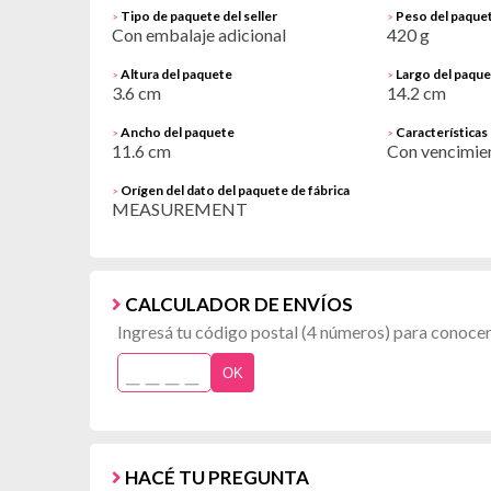
Tipo de paquete del seller
Peso del paquet
>
>
Con embalaje adicional
420 g
Altura del paquete
Largo del paqu
>
>
3.6 cm
14.2 cm
Ancho del paquete
Características
>
>
11.6 cm
Con vencimien
Orígen del dato del paquete de fábrica
>
MEASUREMENT
CALCULADOR DE ENVÍOS
Ingresá tu código postal (4 números) para conocer 
OK
HACÉ TU PREGUNTA