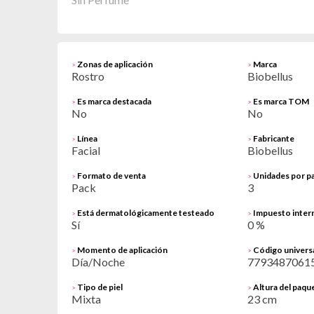
Zonas de aplicación
Marca
>
>
Rostro
Biobellus
Es marca destacada
Es marca TOM
>
>
No
No
Línea
Fabricante
>
>
Facial
Biobellus
Formato de venta
Unidades por p
>
>
Pack
3
Está dermatológicamente testeado
Impuesto inter
>
>
Sí
0 %
Momento de aplicación
Código univers
>
>
Día/Noche
7793487061
Tipo de piel
Altura del paque
>
>
Mixta
23 cm