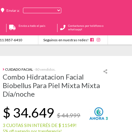
Enviar a:
Envíos a todo el país
Contactanos por teléfono o
whatsapp!
11 3857-6410
Seguinos en nuestras redes!
CUIDADO FACIAL
- 80 vendidos.
Combo Hidratacion Facial
Biobellus Para Piel Mixta Mixta
Día/noche
$
34.649
$ 44.999
3 CUOTAS SIN INTERÉS DE $ 11549!
5% off pagando por transferencia!