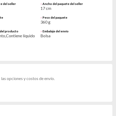
e del seller
Ancho del paquete del seller
>
17 cm
ete
Peso del paquete
>
360 g
 del producto
Embalaje del envío
>
to,Contiene líquido
Bolsa
las opciones y costos de envío.