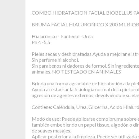
COMBO HIDRATACION FACIAL BIOBELLUS PA
BRUMA FACIAL HIALURONICO X 200 ML BIO
Hialurónico - Pantenol -Urea
Ph 4 -5.5
Pieles secas y deshidratadas.Ayuda a mejorar el str
Sin perfume ni alcohol.
Sin parabenos ni dadores de formol. Sin ingredient
animales. NO TESTEADO EN ANIMALES
Brinda una forma agradable de hidratación a la piel
Ayuda a restaurar la fisiología normal de la piel pr
agresión de agentes externos, devolviéndole su elas
Contiene: Caléndula, Urea, Glicerina, Acido Hialuró
Modo de uso: Puede aplicarse como bruma sobre el
también embebiendo un papel tissue, algodón o dir
de suaves masajes.
Aplicar posterior a la limpieza. Puede ser utilizada