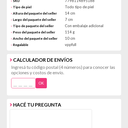
7798114895188
SKU
>
Todo tipo de piel
Tipo de piel
>
14 cm
Altura del paquete del seller
>
7 cm
Largo del paquete del seller
>
Con embalaje adicional
Tipo de paquete del seller
>
114 g
Peso del paquete del seller
>
10 cm
Ancho del paquete del seller
>
vppfull
Regalable
>
CALCULADOR DE ENVÍOS
Ingresá tu código postal (4 números) para conocer las
opciones y costos de envío.
OK
HACÉ TU PREGUNTA