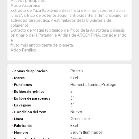
Activos principales:
Ácido Ascórbico
Extracto de Yuzu (Obtenido de la fruta del limón japonés ?citrus
junos?, cítrico de potente acción antioxidante, antimicrobiano, sin
actividad terapéutica, y estimulador de la biosíntesis de
colágeno)
Extracto de Maqui (obtenido del fruto de la Aristotelia chilensis
originario de la Patagonia Andina de ARGENTINA, considerando
el
fruto más antioxidante del planeta.
Ácido Ferúlico.
Rostro
Zonas de aplicación
>
Exel
Marca
>
Humecta,Ilumina,Protege
Funciones
>
Sí
Es hipoalergénico
>
Sí
Es libre de parabenos
>
Sí
Es vegano
>
Nuevo
Condición del ítem
>
Green Line
Línea
>
Exel
Fabricante
>
Serum Iluminador
Nombre
>