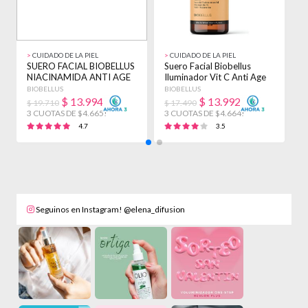
>
CUIDADO DE LA PIEL
>
CUIDADO DE LA PIEL
>
SUERO FACIAL BIOBELLUS
Suero Facial Biobellus
S
NIACINAMIDA ANTI AGE
Iluminador Vit C Anti Age
3
CUTIS PIEL 30CC TODO
Cutis 30cc Sensible
T
BIOBELLUS
BIOBELLUS
B
TIPO DE PIEL
Día/noche
$
13.994
$
13.992
$ 19.710
$ 17.490
$
3 CUOTAS DE $4.665!
3 CUOTAS DE $4.664!
3
4.7
3.5
Seguinos en Instagram! @elena_difusion