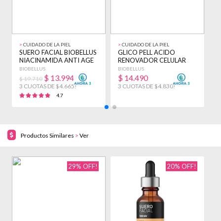
>
CUIDADO DE LA PIEL
>
CUIDADO DE LA PIEL
>
SUERO FACIAL BIOBELLUS
GLICO PELL ACIDO
S
NIACINAMIDA ANTI AGE
RENOVADOR CELULAR
A
CUTIS PIEL 30CC TODO
PEELING BIOBELLUS 30ML
L
BIOBELLUS
BIOBELLUS
E
TIPO DE PIEL
MIXTA NOCHE
3
$
13.994
$
14.490
$ 19.710
D
3 CUOTAS DE $4.665!
3 CUOTAS DE $4.830!
3
4.7
Productos Similares
>
Ver
29% OFF!
20% OFF!