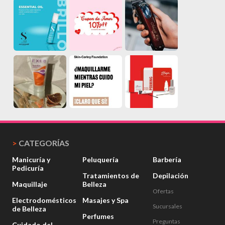
>
CATEGORÍAS
Manicuría y
Peluquería
Barbería
Pedicuría
Tratamientos de
Depilación
Maquillaje
Belleza
Ofertas
Electrodomésticos
Masajes y Spa
Sucursales
de Belleza
Perfumes
Preguntas
Cuidado del