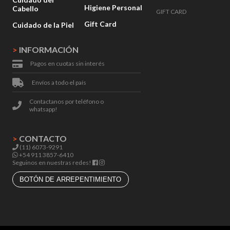
Higiene Personal
Cabello
GIFT CARD
Gift Card
Cuidado de la Piel
>
INFORMACIÓN
Pagos en cuotas sin interés
Envíos a todo el país
Contactanos por teléfono o
whatsapp!
>
CONTACTO
(11) 6073-9291
+54 911 3857-6410
Seguinos en nuestras redes!
BOTÓN DE ARREPENTIMIENTO