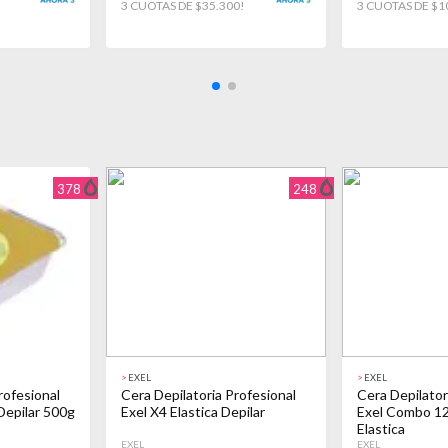
!
3 CUOTAS DE $35.300!
3 CUOTAS DE $1
378
248
>
EXEL
>
EXEL
rofesional
Cera Depilatoria Profesional
Cera Depilator
 Depilar 500g
Exel X4 Elastica Depilar
Exel Combo 1
Elastica
EXEL
EXEL