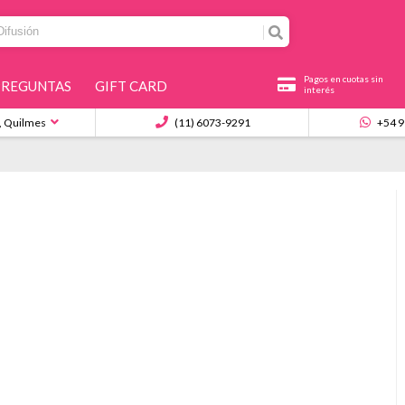
Pagos en cuotas sin
PREGUNTAS
GIFT CARD
interés
, Quilmes
(11) 6073-9291
+54 9