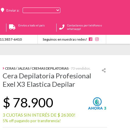
Enviar a:
Envíos a todo el país
Contactanos por teléfono o
whatsapp!
11 3857-6410
Seguinos en nuestras redes!
CERAS / JALEAS / CREMAS DEPILATORIAS
- 73 vendidos.
Cera Depilatoria Profesional
Exel X3 Elastica Depilar
$
78.900
3 CUOTAS SIN INTERÉS DE $ 26300!
5% off pagando por transferencia!