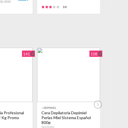
00.900!
3 CUOTAS D
3.0
141
108
>
DEPIMIEL
>
EXEL
ia Profesional
Cera Depilatoria Depimiel
Cera Depil
2 Kg Promo
Perlas Miel Sistema Español
Exel Elast
800g
DEPIMIEL
EXEL