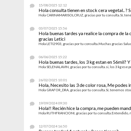
15/08/2025 12:12
Hola consulta tienen en stock cera vegetal.. ? S
Hola CARINAMARISOLCRUZ, gracias por tu consulta.Sí, ten
03/07/2025 15:56
Hola buenas tardes ya realice la compra de la 
gracias Letici
Hola LETI2903, gracias por tu consulta.Muchas gracias Sa
06/06/2025 15:22
Hola buenas tardes, los 3 kg estan en 56mil? Y
Hola SELENALAVIN, gracias por tu consulta.si, los 3 kg es
26/02/2025 10:01
Hola, Necesito las 3 de color rosa, Me podes i
Hola GRAFOR_DRA, gracias por tu consulta.Sí, tenemos st
19/09/2024 09:30
Hola!! Recién hice la compra, me pueden manda
Hola RUTHFRANCIONI, gracias por tu consulta.Entendido,
12/07/2024 16:50