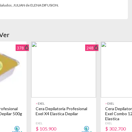
. Saludos, JULIAN de ELENA DIFUSION.
Ver
378
248
>
EXEL
>
EXEL
rofesional
Cera Depilatoria Profesional
Cera Depilator
 Depilar 500g
Exel X4 Elastica Depilar
Exel Combo 1
Elastica
EXEL
EXEL
$
105.900
$
302.700