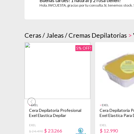
Buenas tardes! 1 natural y 2 rosa tienen?
Hola JWCUESTA, gracias por tu consulta.Sí, tenemos stock
Ceras / Jaleas / Cremas Depilatorias
>
5% OFF!
>
EXEL
>
EXEL
Cera Depilatoria Profesional
Cera Depilatoria P
Exel Elastica Depilar
Exel Elastica Para
EXEL
EXEL
$
23.266
$
12.990
$ 24.490