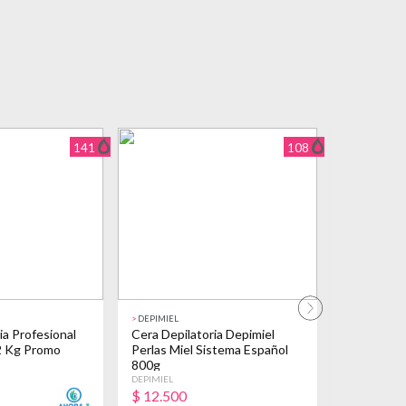
141
108
>
DEPIMIEL
>
EXEL
ia Profesional
Cera Depilatoria Depimiel
Cera Depil
2 Kg Promo
Perlas Miel Sistema Español
Exel Elast
800g
DEPIMIEL
EXEL
$
12.500
$
8.590