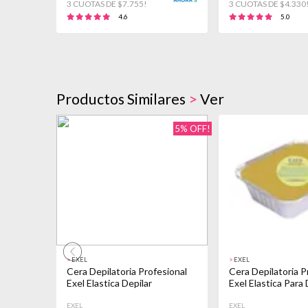
3 CUOTAS DE $7.755!
3 CUOTAS DE $4.330
4.6
5.0
Productos Similares
>
Ver
5% OFF!
>
EXEL
>
EXEL
Cera Depilatoria Profesional
Cera Depilatoria P
Exel Elastica Depilar
Exel Elastica Para
EXEL
EXEL