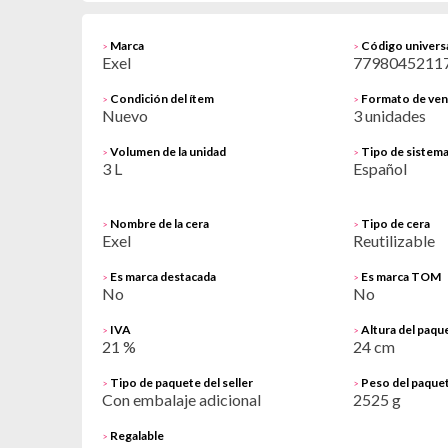
Marca
Código univers
>
>
Exel
7798045211
Condición del ítem
Formato de ven
>
>
Nuevo
3 unidades
Volumen de la unidad
Tipo de sistema
>
>
3 L
Español
Nombre de la cera
Tipo de cera
>
>
Exel
Reutilizable
Es marca destacada
Es marca TOM
>
>
No
No
IVA
Altura del paque
>
>
21 %
24 cm
Tipo de paquete del seller
Peso del paquet
>
>
Con embalaje adicional
2525 g
Regalable
>