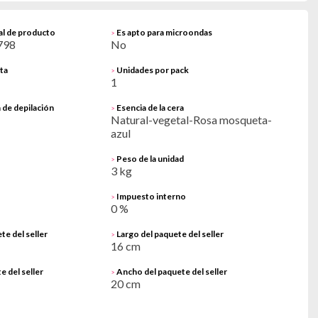
al de producto
Es apto para microondas
>
798
No
ta
Unidades por pack
>
1
 de depilación
Esencia de la cera
>
Natural-vegetal-Rosa mosqueta-
azul
Peso de la unidad
>
3 kg
Impuesto interno
>
0 %
te del seller
Largo del paquete del seller
>
16 cm
e del seller
Ancho del paquete del seller
>
20 cm