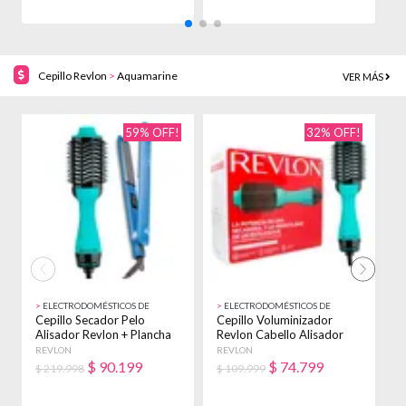
Cepillo Revlon
>
Aquamarine
VER MÁS
59% OFF!
32% OFF!
>
ELECTRODOMÉSTICOS DE
>
ELECTRODOMÉSTICOS DE
>
BELLEZA
BELLEZA
B
Cepillo Secador Pelo
Cepillo Voluminizador
C
Alisador Revlon + Plancha
Revlon Cabello Alisador
R
Allure 1020 Aquamarine
Anti Frizz Verde Agua
P
REVLON
REVLON
R
$
90.199
$
74.799
$ 219.998
$ 109.999
$