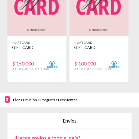
>
GIFT CARD
>
GIFT CARD
>
GIFT CARD
GIFT CARD
G
$
150.000
$
100.000
3 CUOTAS DE $50.000!
3 CUOTAS DE $33.333!
3
Elena Difusión
>
Preguntas Frecuentes
Envíos
¿Hacen envíos a todo el país?