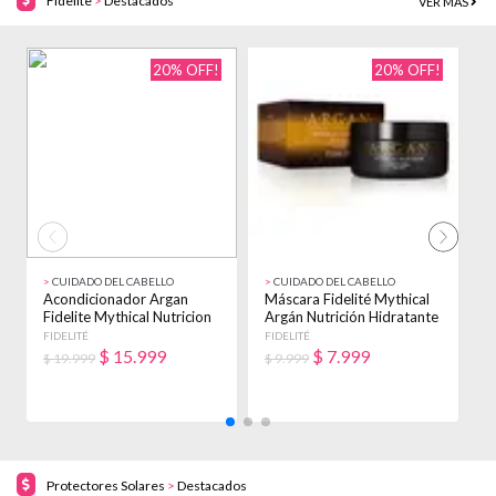
Fidelite
>
Destacados
VER MÁS
20% OFF!
20% OFF!
>
CUIDADO DEL CABELLO
>
CUIDADO DEL CABELLO
>
Acondicionador Argan
Máscara Fidelité Mythical
M
Fidelite Mythical Nutricion
Argán Nutrición Hidratante
M
X 900ml
X 250g
H
FIDELITÉ
FIDELITÉ
F
$
15.999
$
7.999
$ 19.999
$ 9.999
$
Protectores Solares
>
Destacados