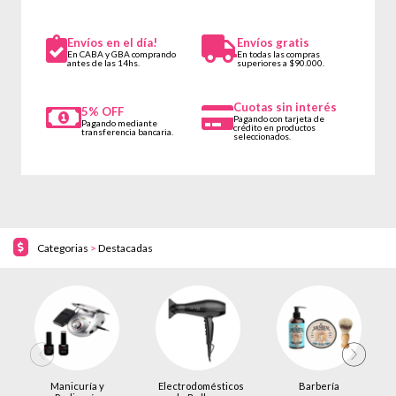
Envíos en el día!
Envíos gratis
En CABA y GBA comprando
En todas las compras
antes de las 14hs.
superiores a $90.000.
Cuotas sin interés
5% OFF
Pagando con tarjeta de
Pagando mediante
crédito en productos
transferencia bancaria.
seleccionados.
Categorias
>
Destacadas
Manicuría y
Electrodomésticos
Barbería