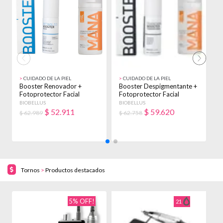
>
CUIDADO DE LA PIEL
>
CUIDADO DE LA PIEL
>
Booster Renovador +
Booster Despigmentante +
B
Fotoprotector Facial
Fotoprotector Facial
F
Biobellus Seca Noche
Biobellus Acneica
B
BIOBELLUS
BIOBELLUS
B
Día/noche
D
$
52.911
$
59.620
$ 62.989
$ 62.758
$
Tornos
>
Productos destacados
5% OFF!
21