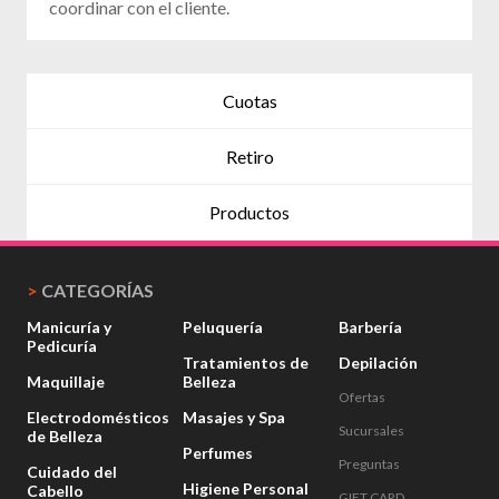
coordinar con el cliente.
Cuotas
Retiro
Productos
>
CATEGORÍAS
Manicuría y
Peluquería
Barbería
Pedicuría
Tratamientos de
Depilación
Maquillaje
Belleza
Ofertas
Electrodomésticos
Masajes y Spa
Sucursales
de Belleza
Perfumes
Preguntas
Cuidado del
Higiene Personal
Cabello
GIFT CARD