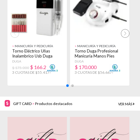
>
MANICURÍA Y PEDICURÍA
>
MANICURÍA Y PEDICURÍA
>
Torno Eléctrico Uñas
Torno Duga Profesional
T
Inalambrico Usb Duga
Manicuría Manos Pies
P
30.000 Rpm D297
35000 Rpm D5020
P
DUGA
DUGA
T
$
166.250
$
170.000
$ 175.000
$
3 CUOTAS DE $55.417!
3 CUOTAS DE $56.667!
3
GIFT CARD
>
Productos destacados
VER MÁS