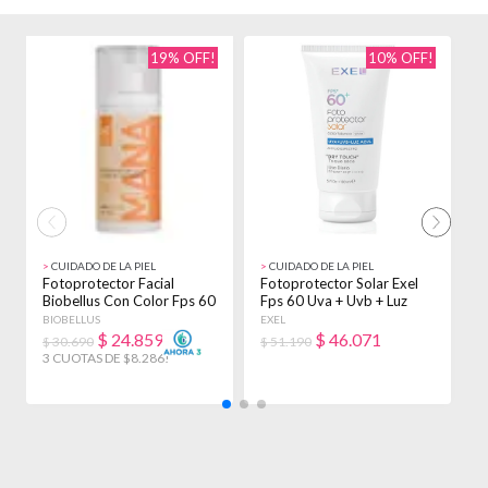
19% OFF!
10% OFF!
>
CUIDADO DE LA PIEL
>
CUIDADO DE LA PIEL
>
Fotoprotector Facial
Fotoprotector Solar Exel
P
Biobellus Con Color Fps 60
Fps 60 Uva + Uvb + Luz
6
Diario 50ml
Azul X 150ml
X
BIOBELLUS
EXEL
E
$
24.859
$
46.071
$ 30.690
$ 51.190
$
3 CUOTAS DE $8.286!
3