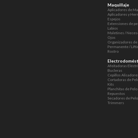
Maquillaje
Aplicadores de Maq
Aplicadores y Her
Espejos
Extensiones de pe
Labios
Maletines / Neces
Ojos
Organizadores de 
Permanente / Lifti
Rostro
Electrodomést
Afeitadoras Eléctr
Bucleras
Cepillos Alisadore
Cortadoras de Pel
Kits
Planchitas de Pelo
Repuestos
Secadores de Pelo
Trimmers