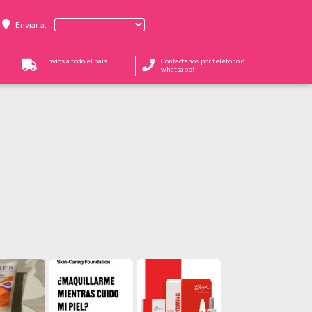
Enviar a:
Envíos a todo el país
Contactanos por teléfono o
whatsapp!