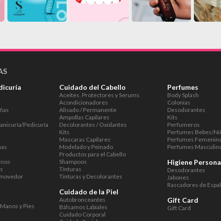
AS
dicuría
Cuidado del Cabello
Perfumes
Aceites, Protectores y Serums
Body Splash
Acondicionadores
Colonias
Uñas
Alisado / Permanente
Desodorantes
Ampollas Capilares
Kits
anicuría/Pedicuría
Decolorantes / Oxidantes
Perfumeros
Kits
Perfumes Bebes/Ni
Mascaras Capilares
Perfumes Femenin
ñas
Modelado y Peinado
Perfumes Masculin
Productos para el Cabello
anos
Shampoos
Higiene Persona
es
Tinturas
Desodorantes
emovedor
Tinturas y Decolorantes
Jabones
Rascadores de Espa
Cuidado de la Piel
Autobronceantes
Gift Card
 Manos y Pies
Bálsamos Labiales
Gift Card
Cuidado Corporal