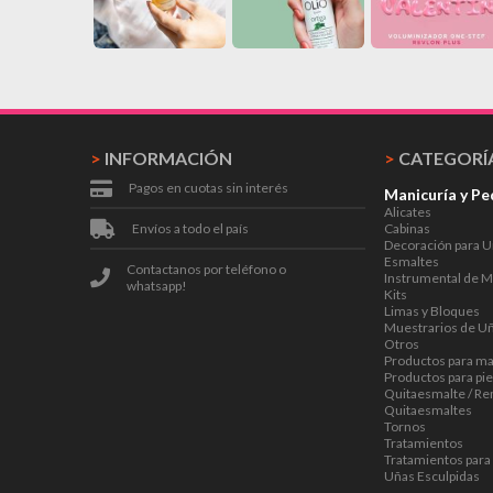
>
INFORMACIÓN
>
CATEGORÍ
Pagos en cuotas sin interés
Manicuría y Pe
Alicates
Envíos a todo el país
Cabinas
Decoración para 
Esmaltes
Contactanos por teléfono o
Instrumental de M
whatsapp!
Kits
Limas y Bloques
Muestrarios de U
Otros
Productos para m
Productos para pi
Quitaesmalte / R
Quitaesmaltes
Tornos
Tratamientos
Tratamientos para
Uñas Esculpidas