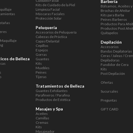
Cuidado Facial
Barbería
Kits de Cuidado de la Piel
Bálsamos, Aceites y
uillaje
Limpieza Facial
Brochas de Afeitar
ramientas
Máscaras Faciales
Kits para Barba
Protección Solar
Peines Barberos
stañas
Productos Para Afei
Peluquería
Productos Post Afei
eres
Accesorios de Peluquería
Quitapelos
Cabezas de Práctica
Maquillaje
Capas/Delantal
Depilación
ng
Cepillos
Accesorios
Espejos
Bandas Depilatorias
Gorras
Ceras / Jaleas / Cre
icos de Belleza
Guantes
Depiladoras
icas
Kits
Fundidor de Cera
Muebles
Kits
s
Peines
Post Depilación
o
Tijeras
Ofertas
Tratamientos de Belleza
Guantes Exfoliantes
Sucursales
Parafineros / Parafina
Productos de Estética
Preguntas
Masajes y Spa
GIFT CARD
Aceites
Camillas
Cremas
Kits
Masajeador