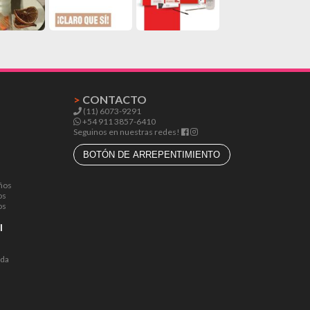
>
CONTACTO
(11) 6073-9291
+54 911 3857-6410
Seguinos en nuestras redes!
BOTÓN DE ARREPENTIMIENTO
ños
os
os
l
lda