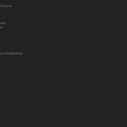
 Tónicos
tado
tar
mas Depilatorias