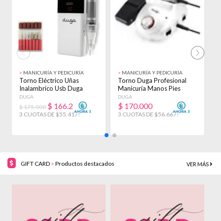
>
MANICURÍA Y PEDICURÍA
>
MANICURÍA Y PEDICURÍA
>
Torno Eléctrico Uñas
Torno Duga Profesional
T
Inalambrico Usb Duga
Manicuría Manos Pies
P
30.000 Rpm D297
35000 Rpm D5020
P
DUGA
DUGA
T
$
166.250
$
170.000
$ 175.000
$
3 CUOTAS DE $55.417!
3 CUOTAS DE $56.667!
3
GIFT CARD
>
Productos destacados
VER MÁS