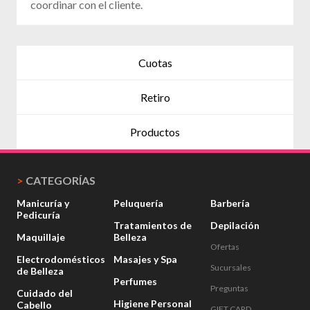
coordinar con el cliente.
Cuotas
Retiro
Productos
>
CATEGORÍAS
Manicuría y
Peluquería
Barbería
Pedicuría
Tratamientos de
Depilación
Maquillaje
Belleza
Ofertas
Electrodomésticos
Masajes y Spa
Sucursales
de Belleza
Perfumes
Preguntas
Cuidado del
Higiene Personal
Cabello
GIFT CARD