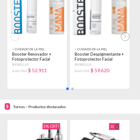
>
CUIDADO DE LA PIEL
>
CUIDADO DE LA PIEL
>
Booster Renovador +
Booster Despigmentante +
B
Fotoprotector Facial
Fotoprotector Facial
F
Biobellus Seca Noche
Biobellus Acneica
B
BIOBELLUS
BIOBELLUS
B
Día/noche
D
$
52.911
$
59.620
$ 62.989
$ 62.758
$
Tornos
>
Productos destacados
5% OFF!
21