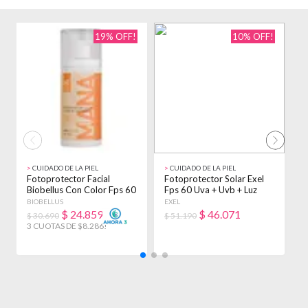
19% OFF!
10% OFF!
>
CUIDADO DE LA PIEL
>
CUIDADO DE LA PIEL
>
Fotoprotector Facial
Fotoprotector Solar Exel
P
Biobellus Con Color Fps 60
Fps 60 Uva + Uvb + Luz
6
Diario 50ml
Azul X 150ml
X
BIOBELLUS
EXEL
E
$
24.859
$
46.071
$ 30.690
$ 51.190
$
3 CUOTAS DE $8.286!
3