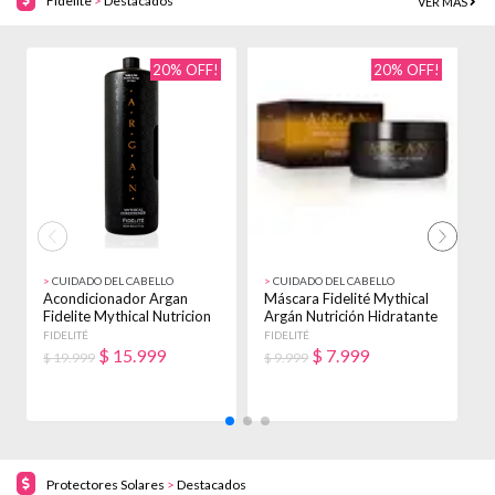
Fidelite
>
Destacados
VER MÁS
20% OFF!
20% OFF!
>
CUIDADO DEL CABELLO
>
CUIDADO DEL CABELLO
>
Acondicionador Argan
Máscara Fidelité Mythical
M
Fidelite Mythical Nutricion
Argán Nutrición Hidratante
M
X 900ml
X 250g
H
FIDELITÉ
FIDELITÉ
F
$
15.999
$
7.999
$ 19.999
$ 9.999
$
Protectores Solares
>
Destacados