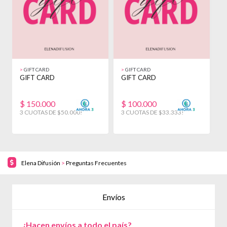
>
GIFT CARD
>
GIFT CARD
>
GIFT CARD
GIFT CARD
G
$
150.000
$
100.000
3 CUOTAS DE $50.000!
3 CUOTAS DE $33.333!
3
Elena Difusión
>
Preguntas Frecuentes
Envíos
¿Hacen envíos a todo el país?