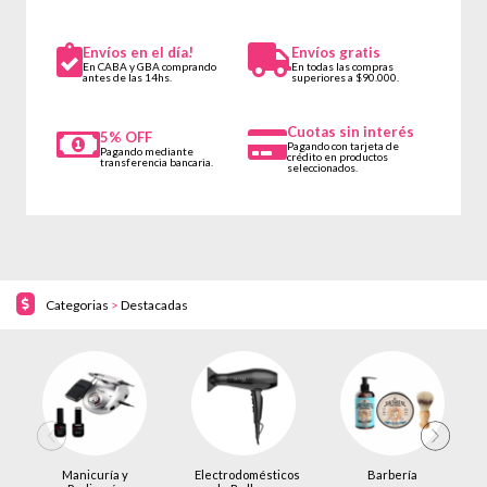
Envíos en el día!
Envíos gratis
En CABA y GBA comprando
En todas las compras
antes de las 14hs.
superiores a $90.000.
Cuotas sin interés
5% OFF
Pagando con tarjeta de
Pagando mediante
crédito en productos
transferencia bancaria.
seleccionados.
Categorias
>
Destacadas
Manicuría y
Electrodomésticos
Barbería