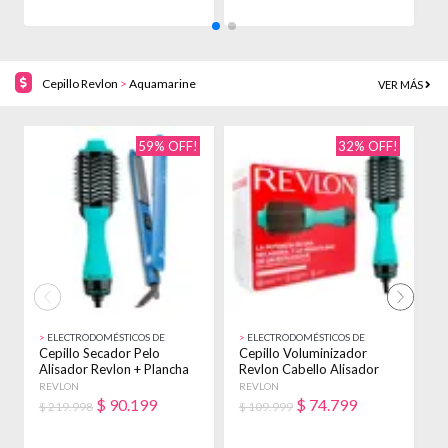
Cepillo Revlon
>
Aquamarine
VER MÁS
59% OFF!
32% OFF!
>
ELECTRODOMÉSTICOS DE
>
ELECTRODOMÉSTICOS DE
>
BELLEZA
BELLEZA
B
Cepillo Secador Pelo
Cepillo Voluminizador
C
Alisador Revlon + Plancha
Revlon Cabello Alisador
R
Allure 1020 Aquamarine
Anti Frizz Verde Agua
P
REVLON
REVLON
R
$
90.199
$
74.799
$ 219.998
$ 109.999
$