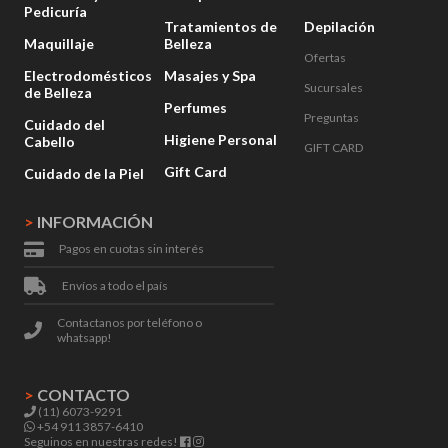
Pedicuría
Tratamientos de
Depilación
Maquillaje
Belleza
Ofertas
Electrodomésticos
Masajes y Spa
Sucursales
de Belleza
Perfumes
Preguntas
Cuidado del
Higiene Personal
Cabello
GIFT CARD
Gift Card
Cuidado de la Piel
>
INFORMACIÓN
Pagos en cuotas sin interés
Envíos a todo el país
Contactanos por teléfono o
whatsapp!
>
CONTACTO
(11) 6073-9291
+54 911 3857-6410
Seguinos en nuestras redes!