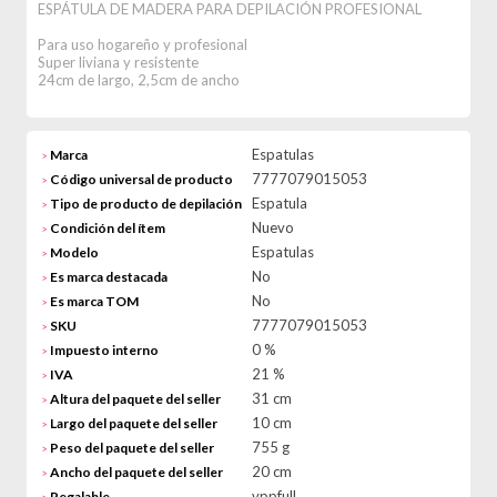
ESPÁTULA DE MADERA PARA DEPILACIÓN PROFESIONAL
Para uso hogareño y profesional
Super liviana y resistente
24cm de largo, 2,5cm de ancho
Espatulas
Marca
>
7777079015053
Código universal de producto
>
Espatula
Tipo de producto de depilación
>
Nuevo
Condición del ítem
>
Espatulas
Modelo
>
No
Es marca destacada
>
No
Es marca TOM
>
7777079015053
SKU
>
0 %
Impuesto interno
>
21 %
IVA
>
31 cm
Altura del paquete del seller
>
10 cm
Largo del paquete del seller
>
755 g
Peso del paquete del seller
>
20 cm
Ancho del paquete del seller
>
vppfull
Regalable