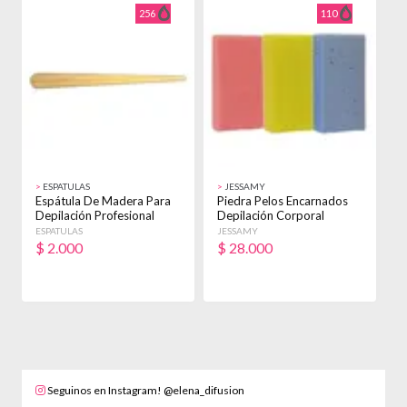
256
110
>
ESPATULAS
>
JESSAMY
>
Espátula De Madera Para
Piedra Pelos Encarnados
P
Depilación Profesional
Depilación Corporal
N
24cm
Profesional X12
I
ESPATULAS
JESSAMY
J
$
2.000
$
28.000
Seguinos en Instagram! @elena_difusion