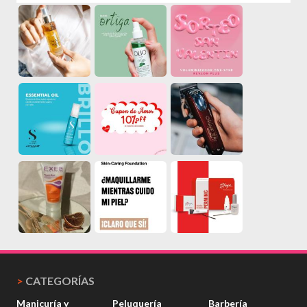
>
CATEGORÍAS
Manicuría y
Peluquería
Barbería