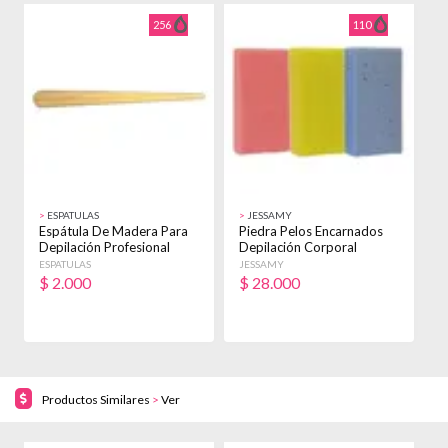
256
110
>
ESPATULAS
>
JESSAMY
>
Espátula De Madera Para
Piedra Pelos Encarnados
P
Depilación Profesional
Depilación Corporal
N
24cm
Profesional X12
I
ESPATULAS
JESSAMY
J
$
2.000
$
28.000
Productos Similares
>
Ver