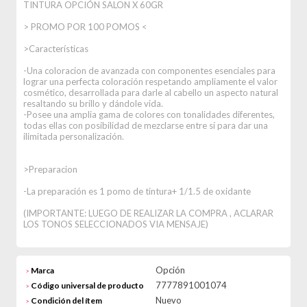
TINTURA OPCIÓN SALON X 60GR
> PROMO POR 100 POMOS <
>Características
-Una coloracion de avanzada con componentes esenciales para
lograr una perfecta coloración respetando ampliamente el valor
cosmético, desarrollada para darle al cabello un aspecto natural
resaltando su brillo y dándole vida.
-Posee una amplia gama de colores con tonalidades diferentes,
todas ellas con posibilidad de mezclarse entre sí para dar una
ilimitada personalización.
>Preparacion
-La preparación es 1 pomo de tintura+ 1/1.5 de oxidante
(IMPORTANTE: LUEGO DE REALIZAR LA COMPRA , ACLARAR
LOS TONOS SELECCIONADOS VIA MENSAJE)
Opción
Marca
>
7777891001074
Código universal de producto
>
Nuevo
Condición del ítem
>