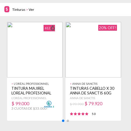
Tinturas
>
Ver
20% OFF!
612
>
L'ORÉAL PROFESSIONNEL
>
ANNA DE SANCTIS
>
TINTURA MAJIREL
TINTURAS CABELLO X 30
T
LOREAL PROFESIONAL
ANNA DE SANCTIS 60G
U
CREMA OXIDANTE 75 ML
COLOR PELUQUERIA
C
L'ORÉAL PROFESSIONNEL
ANNA DE SANCTIS
O
X6 VARIOS
VARIOS
$
99.000
$
79.920
$ 99.900
$
3 CUOTAS DE $33.000!
3
5.0