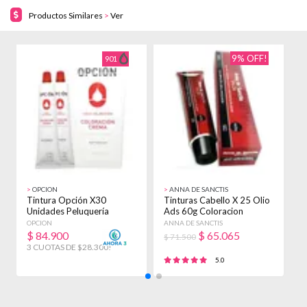
Productos Similares
>
Ver
9% OFF!
901
>
OPCION
>
ANNA DE SANCTIS
>
Tintura Opción X30
Tinturas Cabello X 25 Olio
T
Unidades Peluquería
Ads 60g Coloracion
L
Profesional Color Varios
Peluqueria Mixtos
C
OPCION
ANNA DE SANCTIS
L
X
$
84.900
$
65.065
$ 71.500
3 CUOTAS DE $28.300!
3
5.0