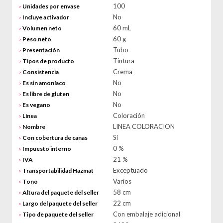
100
Unidades por envase
>
No
Incluye activador
>
60 mL
Volumen neto
>
60 g
Peso neto
>
Tubo
Presentación
>
Tintura
Tipos de producto
>
Crema
Consistencia
>
No
Es sin amoníaco
>
No
Es libre de gluten
>
No
Es vegano
>
Coloración
Línea
>
LINEA COLORACION
Nombre
>
Sí
Con cobertura de canas
>
0 %
Impuesto interno
>
21 %
IVA
>
Exceptuado
Transportabilidad Hazmat
>
Varios
Tono
>
58 cm
Altura del paquete del seller
>
22 cm
Largo del paquete del seller
>
Con embalaje adicional
Tipo de paquete del seller
>