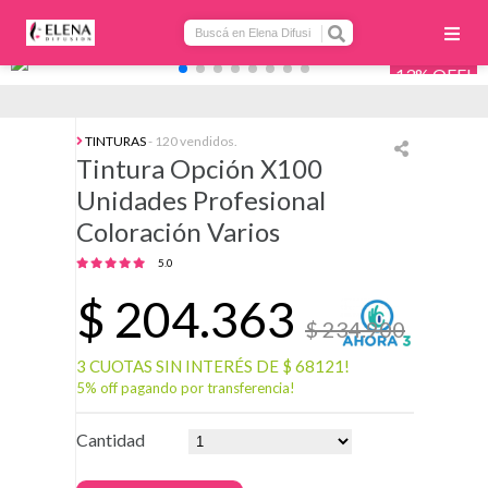
13% OFF!
TINTURAS
- 120 vendidos.
Tintura Opción X100
Unidades Profesional
Coloración Varios
5.0
$
204.363
$ 234.900
3 CUOTAS SIN INTERÉS DE $ 68121!
5% off pagando por transferencia!
Cantidad