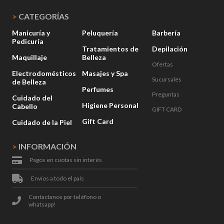
>
CATEGORÍAS
Manicuría y
Peluquería
Barbería
Pedicuría
Tratamientos de
Depilación
Maquillaje
Belleza
Ofertas
Electrodomésticos
Masajes y Spa
Sucursales
de Belleza
Perfumes
Preguntas
Cuidado del
Higiene Personal
Cabello
GIFT CARD
Gift Card
Cuidado de la Piel
>
INFORMACIÓN
Pagos en cuotas sin interés
Envíos a todo el país
Contactanos por teléfono o
whatsapp!