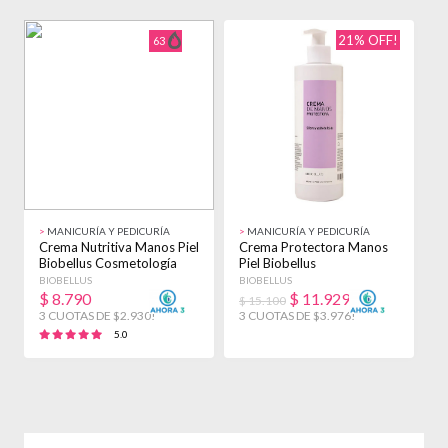
21% OFF!
63
>
MANICURÍA Y PEDICURÍA
>
MANICURÍA Y PEDICURÍA
>
Crema Nutritiva Manos Piel
Crema Protectora Manos
C
Biobellus Cosmetología
Piel Biobellus
+
250gr No
Cosmetología 500gr No
E
BIOBELLUS
BIOBELLUS
B
$
8.790
$
11.929
$ 15.100
3 CUOTAS DE $2.930!
3 CUOTAS DE $3.976!
3
5.0