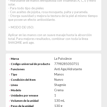
- Hidratante de manos enriquecida con Vitaminas A, C, E y filtro
solar.
- Para todo tipo de pieles
- Con aceites de jojoba, rosa mosqueta, palta y paramela.
- Otorga suavidad y mejora la textura de la piel al mismo tiempo
que posee un efecto antioxidante.
> MODO DE USO:
Aplicar en las manos con un suave masaje hasta la absorción
total. Para mejores resultados, combinar con toda la linea
SHAGMIE anti age.
La Puissânce
Marca
>
7798285050751
Código universal de producto
>
Anti Age,Hidratante
Funciones
>
Manos
Tipo
>
Nuevo
Condición del ítem
>
Shagmie
Línea
>
Crema
Modelo
>
1
Unidades por envase
>
130 mL
Volumen de la unidad
>
130 g
Peso de la unidad
>