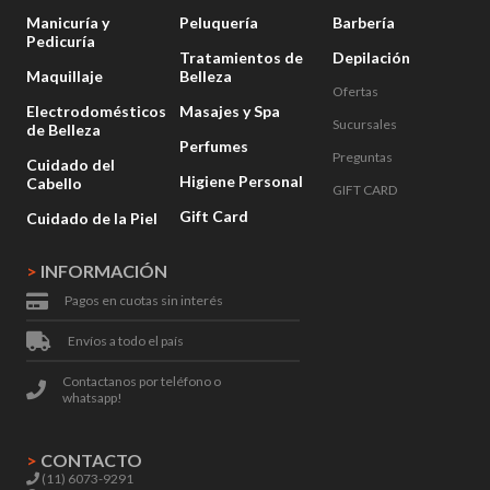
Manicuría y
Peluquería
Barbería
Pedicuría
Tratamientos de
Depilación
Maquillaje
Belleza
Ofertas
Electrodomésticos
Masajes y Spa
Sucursales
de Belleza
Perfumes
Preguntas
Cuidado del
Higiene Personal
Cabello
GIFT CARD
Gift Card
Cuidado de la Piel
>
INFORMACIÓN
Pagos en cuotas sin interés
Envíos a todo el país
Contactanos por teléfono o
whatsapp!
>
CONTACTO
(11) 6073-9291