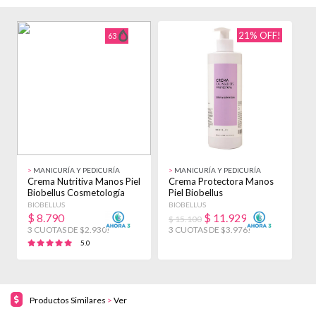
21% OFF!
63
>
MANICURÍA Y PEDICURÍA
>
MANICURÍA Y PEDICURÍA
>
Crema Nutritiva Manos Piel
Crema Protectora Manos
C
Biobellus Cosmetología
Piel Biobellus
+
250gr No
Cosmetología 500gr No
E
BIOBELLUS
BIOBELLUS
B
$
8.790
$
11.929
$ 15.100
3 CUOTAS DE $2.930!
3 CUOTAS DE $3.976!
3
5.0
Productos Similares
>
Ver