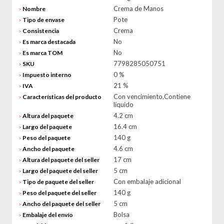
Crema de Manos
Nombre
>
Pote
Tipo de envase
>
Crema
Consistencia
>
No
Es marca destacada
>
No
Es marca TOM
>
7798285050751
SKU
>
0 %
Impuesto interno
>
21 %
IVA
>
Con vencimiento,Contiene
Características del producto
>
líquido
4.2 cm
Altura del paquete
>
16.4 cm
Largo del paquete
>
140 g
Peso del paquete
>
4.6 cm
Ancho del paquete
>
17 cm
Altura del paquete del seller
>
5 cm
Largo del paquete del seller
>
Con embalaje adicional
Tipo de paquete del seller
>
140 g
Peso del paquete del seller
>
5 cm
Ancho del paquete del seller
>
Bolsa
Embalaje del envío
>