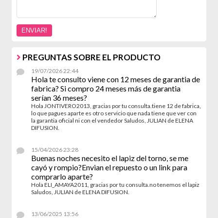
PREGUNTAS SOBRE EL PRODUCTO
19/07/2026 22:44
Hola te consulto viene con 12 meses de garantia de
fabrica? Si compro 24 meses más de garantia
serían 36 meses?
Hola JONTIVERO2013, gracias por tu consulta.tiene 12 de fabrica,
lo que pagues aparte es otro servicio que nada tiene que ver con
la garantia oficial ni con el vendedor Saludos, JULIAN de ELENA
DIFUSION.
15/04/2026 23:28
Buenas noches necesito el lapiz del torno, se me
cayó y rompio?Envian el repuesto o un link para
comprarlo aparte?
Hola ELI_AMAYA2011, gracias por tu consulta.no tenemos el lapiz
Saludos, JULIAN de ELENA DIFUSION.
13/06/2025 13:56