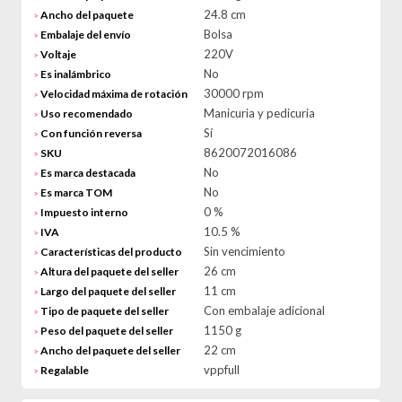
24.8 cm
Ancho del paquete
>
Bolsa
Embalaje del envío
>
220V
Voltaje
>
No
Es inalámbrico
>
30000 rpm
Velocidad máxima de rotación
>
Manicuria y pedicuria
Uso recomendado
>
Sí
Con función reversa
>
8620072016086
SKU
>
No
Es marca destacada
>
No
Es marca TOM
>
0 %
Impuesto interno
>
10.5 %
IVA
>
Sin vencimiento
Características del producto
>
26 cm
Altura del paquete del seller
>
11 cm
Largo del paquete del seller
>
Con embalaje adicional
Tipo de paquete del seller
>
1150 g
Peso del paquete del seller
>
22 cm
Ancho del paquete del seller
>
vppfull
Regalable
>