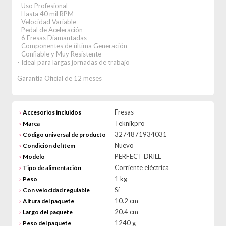
- Uso Profesional
- Hasta 40 mil RPM
- Velocidad Variable
- Pedal de Aceleración
- 6 Fresas Diamantadas
- Componentes de ültima Generación
- Confiable y Muy Resistente
- Ideal para largas jornadas de trabajo
Garantia Oficial de 12 meses
Fresas
Accesorios incluidos
>
Teknikpro
Marca
>
3274871934031
Código universal de producto
>
Nuevo
Condición del ítem
>
PERFECT DRILL
Modelo
>
Corriente eléctrica
Tipo de alimentación
>
1 kg
Peso
>
Sí
Con velocidad regulable
>
10.2 cm
Altura del paquete
>
20.4 cm
Largo del paquete
>
1240 g
Peso del paquete
>