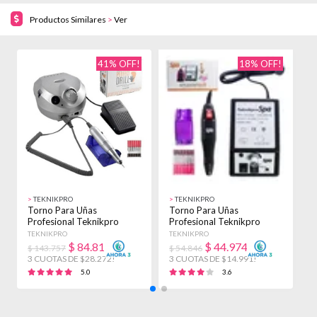
Productos Similares
>
Ver
41% OFF!
18% OFF!
>
TEKNIKPRO
>
TEKNIKPRO
>
Torno Para Uñas
Torno Para Uñas
T
Profesional Teknikpro
Profesional Teknikpro
P
Perfect Drill Reversa
Student Manicuria Uñas
M
TEKNIKPRO
TEKNIKPRO
M
$
84.817
$
44.974
$ 143.757
$ 54.846
$
3 CUOTAS DE $28.272!
3 CUOTAS DE $14.991!
3
5.0
3.6