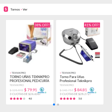
Tornos
>
Ver
38% OFF!
41% OFF!
>
TEKNIKPRO
>
TEKNIKPRO
>
TORNO UÑAS TEKNIKPRO
Torno Para Uñas
T
PROFESIONAL PEDICURÍA
Profesional Teknikpro
P
MANICURÍA 288
Perfect Drill Reversa
S
TEKNIKPRO
TEKNIKPRO
T
$
79.913
$
84.817
$ 128.892
$ 143.757
$
3 CUOTAS DE $26.638!
3 CUOTAS DE $28.272!
3
4.0
5.0