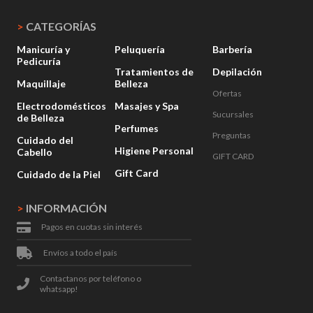
>
CATEGORÍAS
Manicuría y
Peluquería
Barbería
Pedicuría
Tratamientos de
Depilación
Maquillaje
Belleza
Ofertas
Electrodomésticos
Masajes y Spa
Sucursales
de Belleza
Perfumes
Preguntas
Cuidado del
Higiene Personal
Cabello
GIFT CARD
Gift Card
Cuidado de la Piel
>
INFORMACIÓN
Pagos en cuotas sin interés
Envíos a todo el país
Contactanos por teléfono o
whatsapp!