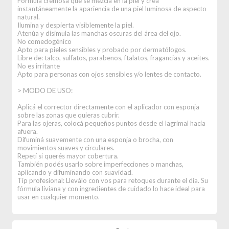
Fórmula cremosa que se mezcla en la piel y crea
instantáneamente la apariencia de una piel luminosa de aspecto
natural.
Ilumina y despierta visiblemente la piel.
Atenúa y disimula las manchas oscuras del área del ojo.
No comedogénico
Apto para pieles sensibles y probado por dermatólogos.
Libre de: talco, sulfatos, parabenos, ftalatos, fragancias y aceites.
No es irritante
Apto para personas con ojos sensibles y/o lentes de contacto.
> MODO DE USO:
Aplicá el corrector directamente con el aplicador con esponja
sobre las zonas que quieras cubrir.
Para las ojeras, colocá pequeños puntos desde el lagrimal hacia
afuera.
Difuminá suavemente con una esponja o brocha, con
movimientos suaves y circulares.
Repetí si querés mayor cobertura.
También podés usarlo sobre imperfecciones o manchas,
aplicando y difuminando con suavidad.
Tip profesional: Lleválo con vos para retoques durante el día. Su
fórmula liviana y con ingredientes de cuidado lo hace ideal para
usar en cualquier momento.