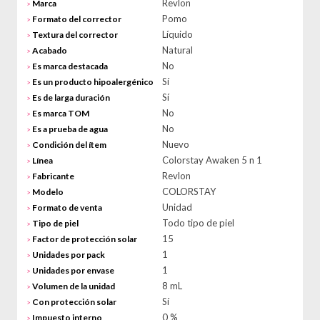
Revlon
Marca
>
Pomo
Formato del corrector
>
Líquido
Textura del corrector
>
Natural
Acabado
>
No
Es marca destacada
>
Sí
Es un producto hipoalergénico
>
Sí
Es de larga duración
>
No
Es marca TOM
>
No
Es a prueba de agua
>
Nuevo
Condición del ítem
>
Colorstay Awaken 5 n 1
Línea
>
Revlon
Fabricante
>
COLORSTAY
Modelo
>
Unidad
Formato de venta
>
Todo tipo de piel
Tipo de piel
>
15
Factor de protección solar
>
1
Unidades por pack
>
1
Unidades por envase
>
8 mL
Volumen de la unidad
>
Sí
Con protección solar
>
0 %
Impuesto interno
>