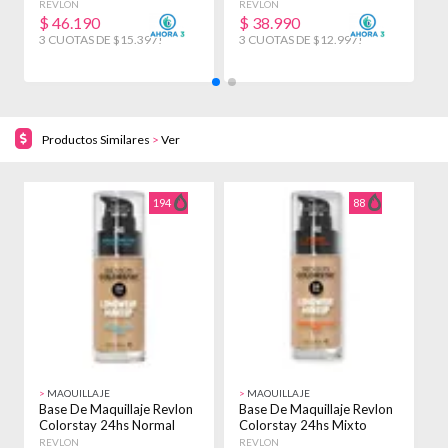
Seco X 30ml
Graso X 30ml
P
REVLON
REVLON
H
$
46.190
$
38.990
3 CUOTAS DE $15.397!
3 CUOTAS DE $12.997!
Productos Similares
>
Ver
194
88
>
MAQUILLAJE
>
MAQUILLAJE
>
Base De Maquillaje Revlon
Base De Maquillaje Revlon
P
Colorstay 24hs Normal
Colorstay 24hs Mixto
M
Seco X 30ml
Graso X 30ml
P
REVLON
REVLON
H