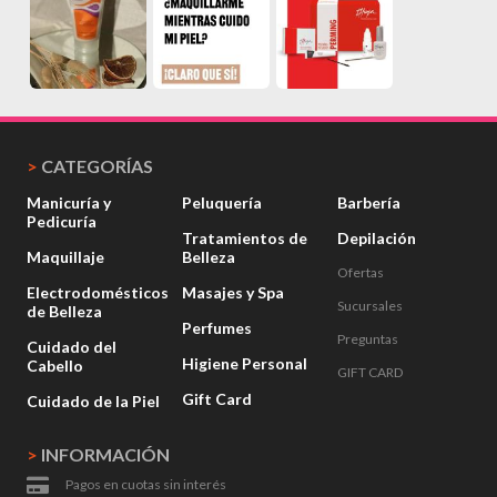
>
CATEGORÍAS
Manicuría y
Peluquería
Barbería
Pedicuría
Tratamientos de
Depilación
Maquillaje
Belleza
Ofertas
Electrodomésticos
Masajes y Spa
Sucursales
de Belleza
Perfumes
Preguntas
Cuidado del
Higiene Personal
Cabello
GIFT CARD
Gift Card
Cuidado de la Piel
>
INFORMACIÓN
Pagos en cuotas sin interés