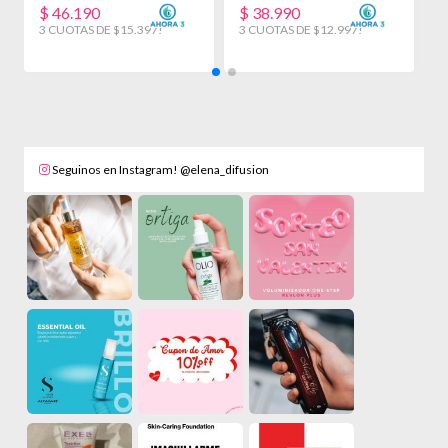
$
46.190
$
38.990
3 CUOTAS DE $15.397!
3 CUOTAS DE $12.997!
Seguinos en Instagram! @elena_difusion