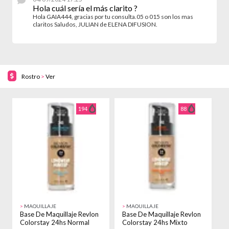
Hola cuál sería el más clarito ?
Hola GAIA444, gracias por tu consulta.05 o 015 son los mas
claritos Saludos, JULIAN de ELENA DIFUSION.
Rostro
>
Ver
194
88
>
MAQUILLAJE
>
MAQUILLAJE
>
Base De Maquillaje Revlon
Base De Maquillaje Revlon
P
Colorstay 24hs Normal
Colorstay 24hs Mixto
M