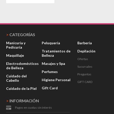
>
CATEGORÍAS
Manicuría y
Peluquería
Barbería
Pedicuría
Tratamientos de
Depilación
Maquillaje
Belleza
Ofertas
Electrodomésticos
Masajes y Spa
Sucursales
de Belleza
Perfumes
Preguntas
Cuidado del
Higiene Personal
Cabello
GIFT CARD
Gift Card
Cuidado de la Piel
>
INFORMACIÓN
Pagos en cuotas sin interés