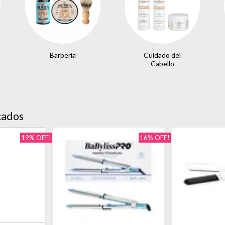
Barbería
Cuidado del
Cabello
cados
19% OFF!
16% OFF!