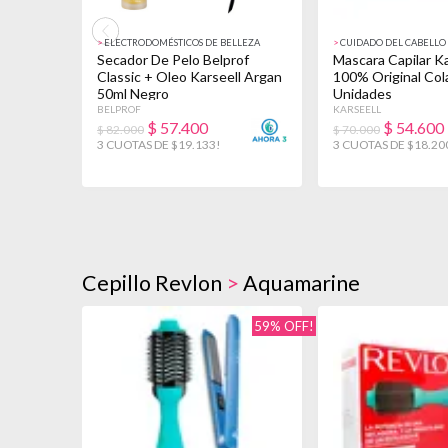
>
ELECTRODOMÉSTICOS DE BELLEZA
>
CUIDADO DEL CABELLO
Secador De Pelo Belprof
Mascara Capilar Ka
Classic + Oleo Karseell Argan
100% Original Co
50ml Negro
Unidades
BELPROF
KARSEELL
$
57.400
$
54.600
$ 82.000
$ 70.000
3 CUOTAS DE $19.133!
3 CUOTAS DE $18.20
Cepillo Revlon
>
Aquamarine
59% OFF!