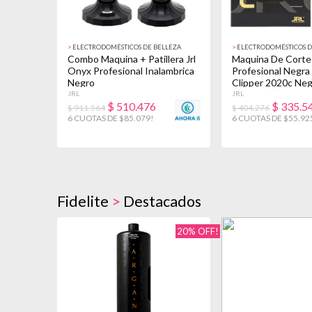
>
ELECTRODOMÉSTICOS DE BELLEZA
>
ELECTRODOMÉSTICOS D
Combo Maquina + Patillera Jrl
Maquina De Corte 
Onyx Profesional Inalambrica
Profesional Negr
Negro
Clipper 2020c Ne
JRL
JRL
$
510.476
$
335.5
$ 911.564
$ 404.276
6 CUOTAS DE $85.079!
6 CUOTAS DE $55.92
Fidelite
>
Destacados
20% OFF!