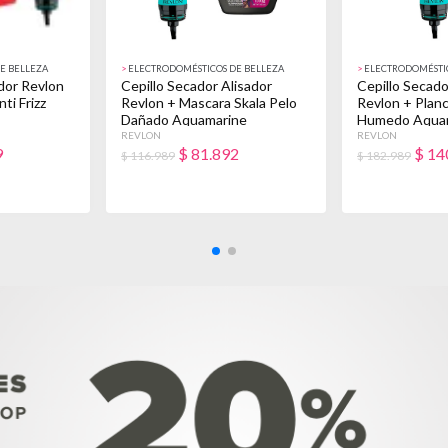
E BELLEZA
>
ELECTRODOMÉSTICOS DE BELLEZA
>
ELECTRODOMÉSTIC
ador Revlon
Cepillo Secador Alisador
Cepillo Secado
ti Frizz
Revlon + Mascara Skala Pelo
Revlon + Plan
Dañado Aquamarine
Humedo Aqua
REVLON
REVLON
9
$
81.892
$
14
$ 116.989
$ 182.989