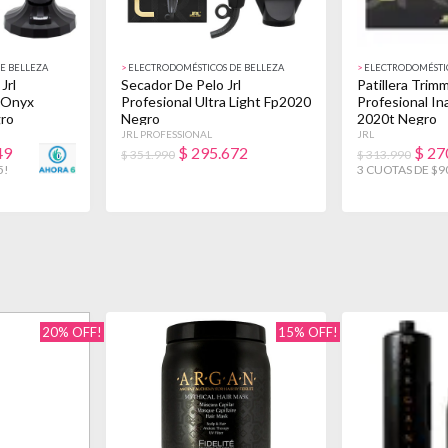
E BELLEZA
>
ELECTRODOMÉSTICOS DE BELLEZA
>
ELECTRODOMÉSTIC
Jrl
Secador De Pelo Jrl
Patillera Trimm
a Onyx
Profesional Ultra Light Fp2020
Profesional In
gro
Negro
2020t Negro
JRL PROFESSIONAL
JRL
49
$
295.672
$
27
$ 351.990
$ 313.990
5!
3 CUOTAS DE $9
20% OFF!
15% OFF!