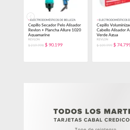
>
ELECTRODOMÉSTICOS DE BELLEZA
>
ELECTRODOMÉSTICOS D
Cepillo Secador Pelo Alisador
Cepillo Voluminiz
Revlon + Plancha Allure 1020
Cabello Alisador An
Aquamarine
Verde Agua
REVLON
REVLON
$
90.199
$
74.79
$ 219.998
$ 109.999