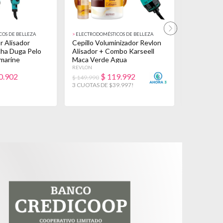
OS DE BELLEZA
>
ELECTRODOMÉSTICOS DE BELLEZA
>
ELECTRODOM
r Alisador
Cepillo Voluminizador Revlon
Cepillo Se
cha Duga Pelo
Alisador + Combo Karseell
Revlon + T
marine
Maca Verde Agua
Puissance
REVLON
REVLON
0.902
$
119.992
$
$ 149.990
$ 135.399
3 CUOTAS DE $39.997!
3 CUOTAS D