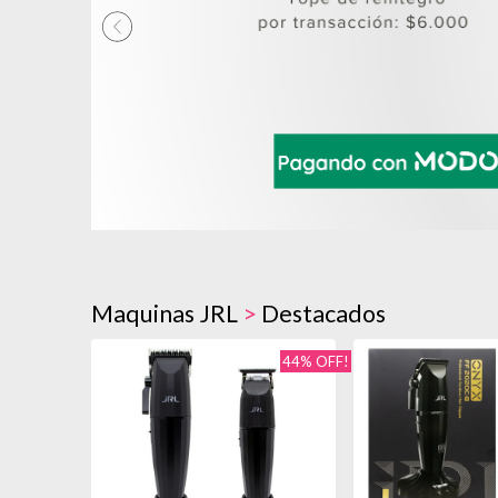
Maquinas JRL
>
Destacados
44% OFF!