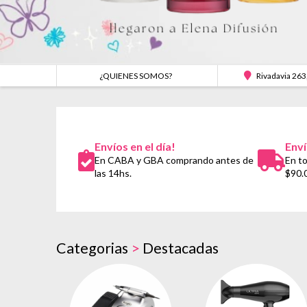
¿QUIENES SOMOS?
Rivadavia 263
Envíos en el día!
Enví
En CABA y GBA comprando antes de
En to
las 14hs.
$90.
Categorias
>
Destacadas