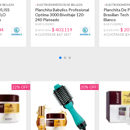
E BELLEZA
>
ELECTRODOMÉSTICOS DE BELLEZA
>
ELECTRODOMÉSTIC
YLISS
Planchita Babyliss Profesional
Planchita De P
ELO
Optima 3000 Bivoltaje 120-
Brasilian Tech
A
240 Plateado
Blanco
STE
BABYLISSPRO
BABYLISSPRO
34
$
403.119
$
20
$ 479.904
$ 238.990
9!
6 CUOTAS DE $67.187!
6 CUOTAS DE $3
22% OFF!
20% OFF!