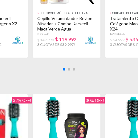
>
ELECTRODOMÉSTICOS DE BELLEZA
>
CUIDADO DEL CAB
rseell
Cepillo Voluminizador Revlon
Tratamiento Ca
lageno X2
Alisador + Combo Karseell
Colágeno Mac
Maca Verde Agua
X24
REVLON
KARSEELL
$
119.992
$
53.
$ 149.990
$ 64.999
0!
3 CUOTAS DE $39.997!
3 CUOTAS DE $1
32% OFF!
30% OFF!