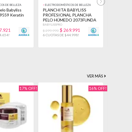
OS DE BELLEZA
>
ELECTRODOMÉSTICOS DE BELLEZA
>
ELECTRODOM
elo Babyliss
PLANCHITA BABYLISS
Planchita 
 9559 Keratin
PROFESIONAL PLANCHA
Pelo Plan
PELO HÚMEDO 2073FUNDA
Funda Azu
CELESTE
BABYLISSPRO
BABYLISSPRO
7.921
$
269.991
$
$ 299.990
$ 249.167
4.654!
6 CUOTAS DE $44.998!
6 CUOTAS D
VER MÁS
17% OFF!
16% OFF!