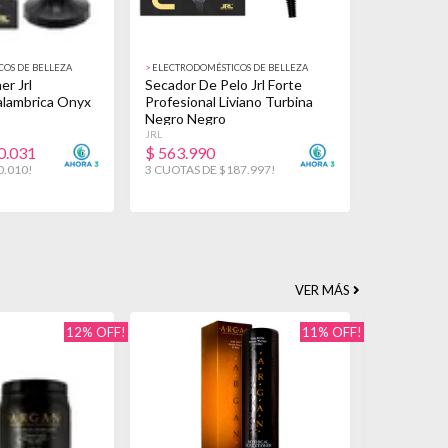
OS DE BELLEZA
>
ELECTRODOMÉSTICOS DE BELLEZA
er Jrl
Secador De Pelo Jrl Forte
alambrica Onyx
Profesional Liviano Turbina
Negro Negro
JRL
0.031
$
563.990
0.010!
3 CUOTAS DE $187.997!
VER MÁS
12% OFF!
11% OFF!