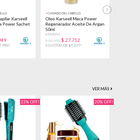
ELLO
>
CUIDADO DEL CABELLO
>
CUIDADO DE
pilar Karseell
Oleo Karseell Maca Power
Máscara Ca
a Power Sachet
Regenerador Aceite De Argan
Power Col
50ml
500ml
KARSEELL
KARSEELL
949
$
27.712
$
$ 32.990
$ 32.990
7.983!
3 CUOTAS DE $9.237!
3 CUOTAS D
VER MÁS
23% OFF!
20% OFF!