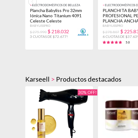
>
ELECTRODOMÉSTICOS DE BELLEZA
>
ELECTRODOMÉSTICOS D
Plancha Babyliss Pro 32mm
PLANCHITA BAB
Iónica Nano Titanium 4091
PROFESIONAL P
Celeste Celeste
PLANCHA ANCH
ALISADOS CELE
BABYLISSPRO
BABYLISSPRO
$
218.032
$
225.8
$ 275.990
$ 278.807
3 CUOTAS DE $72.677!
6 CUOTAS DE $37.63
5.0
Karseell
>
Productos destacados
30% OFF!