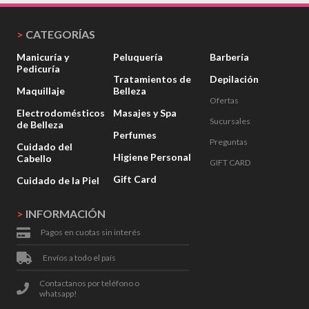
>
CATEGORÍAS
Manicuría y
Peluquería
Barbería
Pedicuría
Tratamientos de
Depilación
Maquillaje
Belleza
Ofertas
Electrodomésticos
Masajes y Spa
Sucursales
de Belleza
Perfumes
Preguntas
Cuidado del
Higiene Personal
Cabello
GIFT CARD
Gift Card
Cuidado de la Piel
>
INFORMACIÓN
Pagos en cuotas sin interés
Envíos a todo el país
Contactanos por teléfono o
whatsapp!