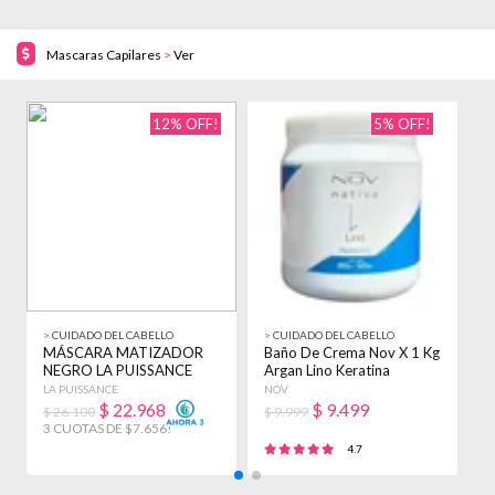
Mascaras Capilares
>
Ver
12% OFF!
5% OFF!
>
CUIDADO DEL CABELLO
>
CUIDADO DEL CABELLO
>
MÁSCARA MATIZADOR
Baño De Crema Nov X 1 Kg
M
NEGRO LA PUISSANCE
Argan Lino Keratina
M
PELO RUBIO GRIS 250ML
Almendras
R
LA PUISSANCE
NOV
L
$
22.968
$
9.499
$ 26.100
$ 9.999
3 CUOTAS DE $7.656!
3
4.7