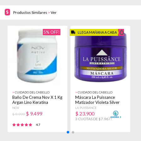
Productos Similares
>
Ver
5% OFF!
LLEGA MAÑANA A CABA
1654
>
CUIDADO DEL CABELLO
>
CUIDADO DEL CABELLO
>
Baño De Crema Nov X 1 Kg
Máscara La Puissance
B
Argan Lino Keratina
Matizador Violeta Silver
A
Almendras
Rubios 250ml
M
NOV
LA PUISSANCE
F
$
9.499
$
23.900
$ 9.999
$
3 CUOTAS DE $7.967!
4.7