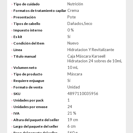
Nutrición
Tipo de cuidado
>
Crema
Formatos de tratamiento capilar
>
Pote
Presentación
>
Dañados,Seco
Tipos de cabello
>
0 %
Impuesto interno
>
Sí
Es kit
>
Nuevo
Condición del ítem
>
Hidratacion Y Revitalizante
Línea
>
Caja Máscara Karseell
Título manual
>
Hidratacion 24 sobres de 10mL
10 mL
Volumen neto
>
Máscara
Tipo de producto
>
Sí
Requiere enjuague
>
Unidad
Formato de venta
>
4897110035956
SKU
>
1
Unidades por pack
>
24
Unidades por envase
>
21 %
IVA
>
19 cm
Altura del paquete del seller
>
6 cm
Largo del paquete del seller
>
560 g
Peso del paquete del seller