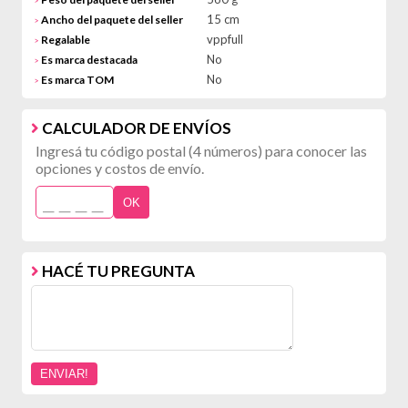
>
15 cm
Ancho del paquete del seller
>
vppfull
Regalable
>
No
Es marca destacada
>
No
Es marca TOM
>
CALCULADOR DE ENVÍOS
Ingresá tu código postal (4 números) para conocer las
opciones y costos de envío.
OK
HACÉ TU PREGUNTA