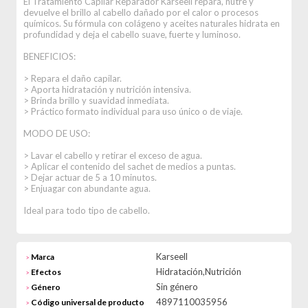
El Tratamiento Capilar Reparador Karseell repara, nutre y
devuelve el brillo al cabello dañado por el calor o procesos
químicos. Su fórmula con colágeno y aceites naturales hidrata en
profundidad y deja el cabello suave, fuerte y luminoso.
BENEFICIOS:
> Repara el daño capilar.
> Aporta hidratación y nutrición intensiva.
> Brinda brillo y suavidad inmediata.
> Práctico formato individual para uso único o de viaje.
MODO DE USO:
> Lavar el cabello y retirar el exceso de agua.
> Aplicar el contenido del sachet de medios a puntas.
> Dejar actuar de 5 a 10 minutos.
> Enjuagar con abundante agua.
Ideal para todo tipo de cabello.
Karseell
Marca
>
Hidratación,Nutrición
Efectos
>
Sin género
Género
>
4897110035956
Código universal de producto
>