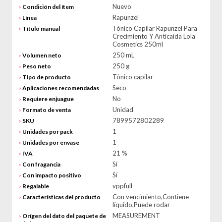
Nuevo
Condición del ítem
>
Rapunzel
Línea
>
Tónico Capilar Rapunzel Para
Título manual
>
Crecimiento Y Anticaída Lola
Cosmetics 250ml
250 mL
Volumen neto
>
250 g
Peso neto
>
Tónico capilar
Tipo de producto
>
Seco
Aplicaciones recomendadas
>
No
Requiere enjuague
>
Unidad
Formato de venta
>
7899572802289
SKU
>
1
Unidades por pack
>
1
Unidades por envase
>
21 %
IVA
>
Sí
Con fragancia
>
Sí
Con impacto positivo
>
vppfull
Regalable
>
Con vencimiento,Contiene
Características del producto
>
líquido,Puede rodar
MEASUREMENT
Orígen del dato del paquete de
>