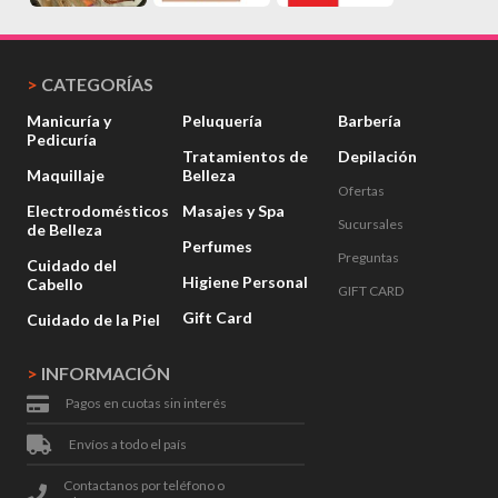
>
CATEGORÍAS
Manicuría y
Peluquería
Barbería
Pedicuría
Tratamientos de
Depilación
Maquillaje
Belleza
Ofertas
Electrodomésticos
Masajes y Spa
Sucursales
de Belleza
Perfumes
Preguntas
Cuidado del
Higiene Personal
Cabello
GIFT CARD
Gift Card
Cuidado de la Piel
>
INFORMACIÓN
Pagos en cuotas sin interés
Envíos a todo el país
Contactanos por teléfono o