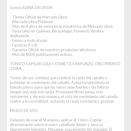
Somos ELENA DIFUSION
- Tienda Oficial de Mercado Libre.
- Mercado Libre Platinum.
- Más de 4 años de venta en la plataforma de Mercado Libre.
- Sucursales en Quilmes, Berazategui, Florencio Varela y
Avellaneda.
- Envíos a todo el país.
- Facturas A o B.
- Garantía Oficial de nuestros productos eléctricos.
- Más de 8000 publicaciones activas.
TÓNICO CAPILAR LOLA COSMETICS RAPUNZEL CRECIMIENTO
250ML
Tónico de uso contínuo para reducir la caída del cabello y
estimular el crecimiento del cabello. Actúa fortaleciendo el
folículo piloso para que las raíces sean fuertes y las hebras
tengan una vida más larga. Promueve fibras sanas, más
resistentes y, de esta manera, el ciclo de crecimiento del cabello
vuelve a la normalidad, evitando la caída constante y gradual.
MODO DE USO:
Después de usar el Shampoo, aplicar el Tónico Capilar
directamente sobre el cuero cabelludo limpio y seco (o
ligeramente húmedo). Masajear suavemente. No enjuagar. El