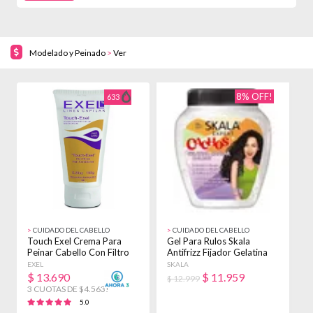
Modelado y Peinado
>
Ver
8% OFF!
633
>
CUIDADO DEL CABELLO
>
CUIDADO DEL CABELLO
>
Touch Exel Crema Para
Gel Para Rulos Skala
C
Peinar Cabello Con Filtro
Antifrizz Fijador Gelatina
1
Solar X 150g
Cachos 1kg
P
EXEL
SKALA
O
$
13.690
$
11.959
$ 12.999
$
3 CUOTAS DE $4.563!
5.0