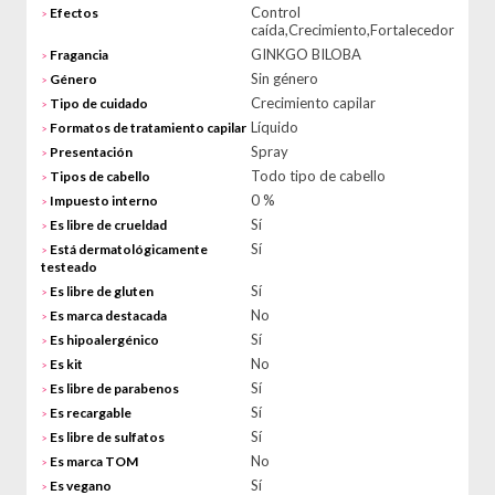
Control
Efectos
>
caída,Crecimiento,Fortalecedor
GINKGO BILOBA
Fragancia
>
Sin género
Género
>
Crecimiento capilar
Tipo de cuidado
>
Líquido
Formatos de tratamiento capilar
>
Spray
Presentación
>
Todo tipo de cabello
Tipos de cabello
>
0 %
Impuesto interno
>
Sí
Es libre de crueldad
>
Sí
Está dermatológicamente
>
testeado
Sí
Es libre de gluten
>
No
Es marca destacada
>
Sí
Es hipoalergénico
>
No
Es kit
>
Sí
Es libre de parabenos
>
Sí
Es recargable
>
Sí
Es libre de sulfatos
>
No
Es marca TOM
>
Sí
Es vegano
>