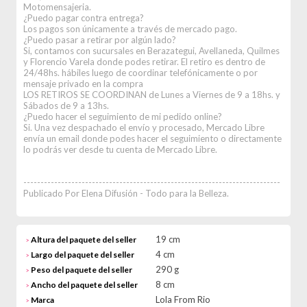
Motomensajeria.
¿Puedo pagar contra entrega?
Los pagos son únicamente a través de mercado pago.
¿Puedo pasar a retirar por algún lado?
Si, contamos con sucursales en Berazategui, Avellaneda, Quilmes
y Florencio Varela donde podes retirar. El retiro es dentro de
24/48hs. hábiles luego de coordinar telefónicamente o por
mensaje privado en la compra
LOS RETIROS SE COORDINAN de Lunes a Viernes de 9 a 18hs. y
Sábados de 9 a 13hs.
¿Puedo hacer el seguimiento de mi pedido online?
Si. Una vez despachado el envío y procesado, Mercado Libre
envía un email donde podes hacer el seguimiento o directamente
lo podrás ver desde tu cuenta de Mercado Libre.
---------------------------------------------------------------------------
Publicado Por Elena Difusión - Todo para la Belleza.
19 cm
Altura del paquete del seller
>
4 cm
Largo del paquete del seller
>
290 g
Peso del paquete del seller
>
8 cm
Ancho del paquete del seller
>
Lola From Rio
Marca
>