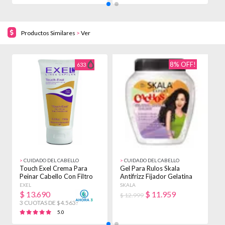
Productos Similares
>
Ver
8% OFF!
633
>
CUIDADO DEL CABELLO
>
CUIDADO DEL CABELLO
>
Touch Exel Crema Para
Gel Para Rulos Skala
C
Peinar Cabello Con Filtro
Antifrizz Fijador Gelatina
1
Solar X 150g
Cachos 1kg
P
EXEL
SKALA
O
$
13.690
$
11.959
$ 12.999
$
3 CUOTAS DE $4.563!
5.0