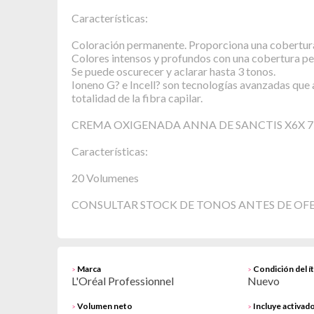
Características:
Coloración permanente. Proporciona una cobertura
Colores intensos y profundos con una cobertura pe
Se puede oscurecer y aclarar hasta 3 tonos.
Ioneno G? e Incell? son tecnologías avanzadas que al
totalidad de la fibra capilar.
CREMA OXIGENADA ANNA DE SANCTIS X6X 7
Características:
20 Volumenes
CONSULTAR STOCK DE TONOS ANTES DE OF
Marca
Condición del í
>
>
L'Oréal Professionnel
Nuevo
Volumen neto
Incluye activad
>
>