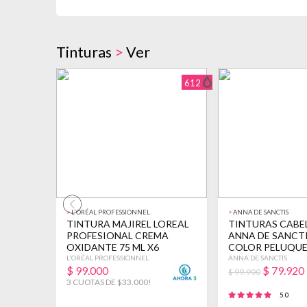
Tinturas
>
Ver
612
>
L'ORÉAL PROFESSIONNEL
>
ANNA DE SANCTIS
TINTURA MAJIREL LOREAL
TINTURAS CABEL
PROFESIONAL CREMA
ANNA DE SANCTI
OXIDANTE 75 ML X6
COLOR PELUQUE
VARIOS
VARIOS
L'ORÉAL PROFESSIONNEL
ANNA DE SANCTIS
$
99.000
$
79.920
$ 99.900
3 CUOTAS DE $33.000!
5.0