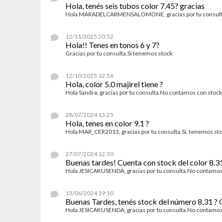
Hola, tenés seis tubos color 7.45? gracias
Hola MARADELCARMENSALOMONE, gracias por tu consulta.
12/11/2025 20:52
Hola!! Tenes en tonos 6 y 7?
Gracias por tu consulta.Si tenemos stock
12/10/2025 12:56
Hola, color 5.0 majirel tiene ?
Hola Sandra, gracias por tu consulta.No contamos con sto
28/07/2024 13:25
Hola, tenes en color 9.1 ?
Hola MAR_CER2013, gracias por tu consulta.Sí, tenemos st
27/07/2024 12:30
Buenas tardes! Cuenta con stock del color 8.3
Hola JESICAKUSENDA, gracias por tu consulta.No contamo
13/06/2024 19:10
Buenas Tardes, tenés stock del número 8,31 ? 
Hola JESICAKUSENDA, gracias por tu consulta.No contamo