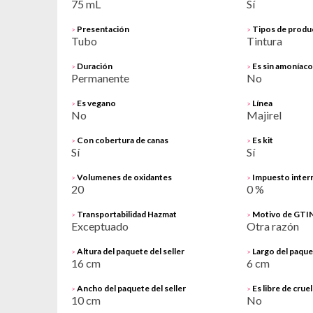
75 mL
Sí
Presentación
Tipos de produ
>
>
Tubo
Tintura
Duración
Es sin amoníaco
>
>
Permanente
No
Es vegano
Línea
>
>
No
Majirel
Con cobertura de canas
Es kit
>
>
Sí
Sí
Volumenes de oxidantes
Impuesto inter
>
>
20
0 %
Transportabilidad Hazmat
Motivo de GTIN
>
>
Exceptuado
Otra razón
Altura del paquete del seller
Largo del paquet
>
>
16 cm
6 cm
Ancho del paquete del seller
Es libre de crue
>
>
10 cm
No