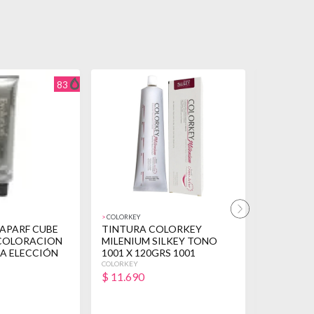
83
>
COLORKEY
>
OPCION
FAPARF CUBE
TINTURA COLORKEY
Tintura O
COLORACION
MILENIUM SILKEY TONO
Peluquería
 A ELECCIÓN
1001 X 120GRS 1001
Varios
PLATINO EXTRA
COLORKEY
OPCION
$
11.690
$
84.900
ACLARANTE
3 CUOTAS D