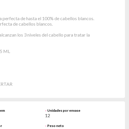
 perfecta de hasta el 100% de cabellos blancos.
rfecta de cabellos blancos.
canzan los 3 niveles del cabello para tratar la
5 ML
ERTAR
tem
Unidades por envase
>
12
or
Peso neto
>