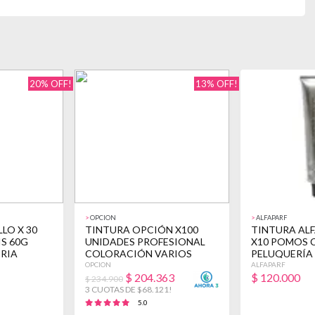
20% OFF!
13% OFF!
>
OPCION
>
ALFAPARF
LO X 30
TINTURA OPCIÓN X100
TINTURA AL
S 60G
UNIDADES PROFESIONAL
X10 POMOS 
RIA
COLORACIÓN VARIOS
PELUQUERÍA
OPCION
ALFAPARF
$
204.363
$
120.000
$ 234.900
3 CUOTAS DE $68.121!
5.0