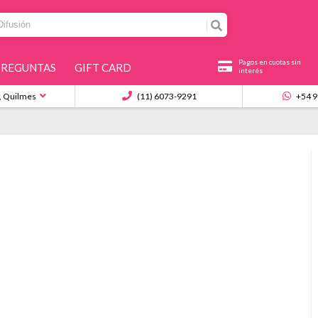
Pagos en cuotas sin
PREGUNTAS
GIFT CARD
interés
, Quilmes
(11) 6073-9291
+54 9