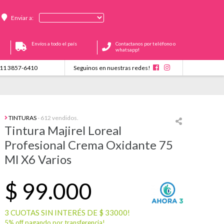
Enviar a:
Envíos a todo el país
Contactanos por teléfono o
whatsapp!
11 3857-6410
Seguinos en nuestras redes!
TINTURAS
- 612 vendidos.
Tintura Majirel Loreal
Profesional Crema Oxidante 75
Ml X6 Varios
$
99.000
3 CUOTAS SIN INTERÉS DE $ 33000!
5% off pagando por transferencia!