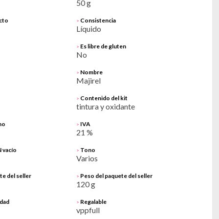
50 g
cto
Consistencia
>
Líquido
Es libre de gluten
>
No
Nombre
>
Majirel
Contenido del kit
>
tintura y oxidante
no
IVA
>
21 %
 vacío
Tono
>
Varios
e del seller
Peso del paquete del seller
>
120 g
ldad
Regalable
>
vppfull