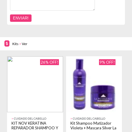
Kits
>
Ver
26% OFF!
9% OFF!
>
CUIDADO DEL CABELLO
>
CUIDADO DEL CABELLO
>
KIT NOV KERATINA
Kit Shampoo Matizador
K
REPARADOR SHAMPOO Y
Violeta + Mascara Silver La
A