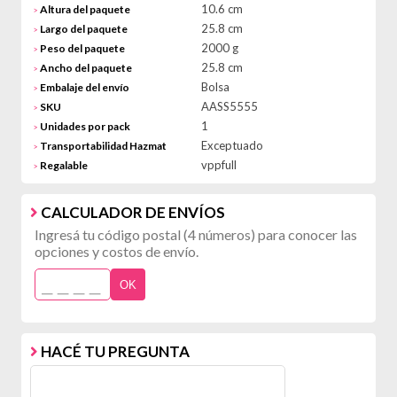
10.6 cm
Altura del paquete
>
25.8 cm
Largo del paquete
>
2000 g
Peso del paquete
>
25.8 cm
Ancho del paquete
>
Bolsa
Embalaje del envío
>
AASS5555
SKU
>
1
Unidades por pack
>
Exceptuado
Transportabilidad Hazmat
>
vppfull
Regalable
>
CALCULADOR DE ENVÍOS
Ingresá tu código postal (4 números) para conocer las
opciones y costos de envío.
OK
HACÉ TU PREGUNTA