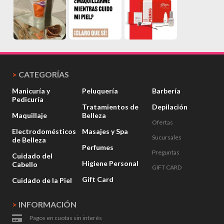
>
CATEGORÍAS
Manicuría y
Peluquería
Barbería
Pedicuría
Tratamientos de
Depilación
Maquillaje
Belleza
Ofertas
Electrodomésticos
Masajes y Spa
Sucursales
de Belleza
Perfumes
Preguntas
Cuidado del
Higiene Personal
Cabello
GIFT CARD
Gift Card
Cuidado de la Piel
>
INFORMACIÓN
Pagos en cuotas sin interés