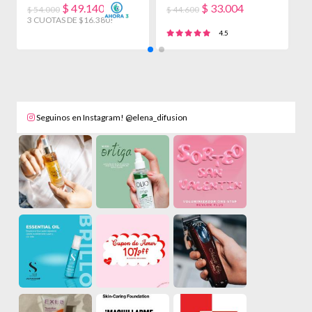
BAÑO
$
49.140
$
33.004
$ 54.000
$ 44.600
$
3 CUOTAS DE $16.380!
3
4.5
Seguinos en Instagram! @elena_difusion