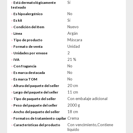
Sí
Está dermatológicamente
>
testeado
No
Es hipoalergénico
>
Sí
Es kit
>
Nuevo
Condición del ítem
>
Argán
Línea
>
Máscara
Tipo de producto
>
Unidad
Formato de venta
>
2
Unidades por envase
>
21 %
IVA
>
No
Con fragancia
>
No
Es marca destacada
>
No
Es marca TOM
>
20 cm
Altura del paquete del seller
>
11 cm
Largo del paquete del seller
>
Con embalaje adicional
Tipo de paquete del seller
>
2000 g
Peso del paquete del seller
>
18 cm
Ancho del paquete del seller
>
Crema
Formatos de tratamiento capilar
>
Con vencimiento,Contiene
Características del producto
>
líquido