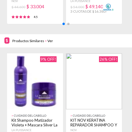
ENJUAGUE 3900ML +
Puissance
P
NOV
LA PUISSANCE
L
BAÑO
$
33.004
$
49.140
$ 44.600
$ 54.000
$
3 CUOTAS DE $16.380!
3
4.5
Productos Similares
>
Ver
9% OFF!
26% OFF!
>
CUIDADO DEL CABELLO
>
CUIDADO DEL CABELLO
>
Kit Shampoo Matizador
KIT NOV KERATINA
K
Violeta + Mascara Silver La
REPARADOR SHAMPOO Y
A
Puissance
ENJUAGUE 3900ML +
P
LA PUISSANCE
NOV
L