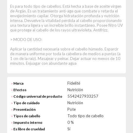
Es para todo tipo de cabellos. Está hecha a base de aceite virgen
de Argán. Es un tratamiento anti-age que combate y retarda el
envejecimiento capilar. Otorga hidratación profunda y nutrición
intensa. Devuelve la vitalidad perdida al cabello proporcionando
una textura ligera y un increíble brillo instantáneo. Posee filtro UV
que protege al cabello de los rayos ultravioleta. Antifrizz.
> MODO DE USO:
Aplicar la cantidad necesaria sobre el cabello húmedo. Esparcir
de manera uniforme por toda la cabellera de medios a puntas (a
1 cm de la raíz). Masajear y peinar. Dejar actuar no menos de 10
minutos. Enjuagar con abundante agua
Fidelité
Marca
>
Nutrición
Efectos
>
5542427933257
Código universal de producto
>
Nutrición
Tipo de cuidado
>
Pote
Presentación
>
Todo tipo de cabello
Tipos de cabello
>
0 %
Impuesto interno
>
Sí
Es libre de crueldad
>