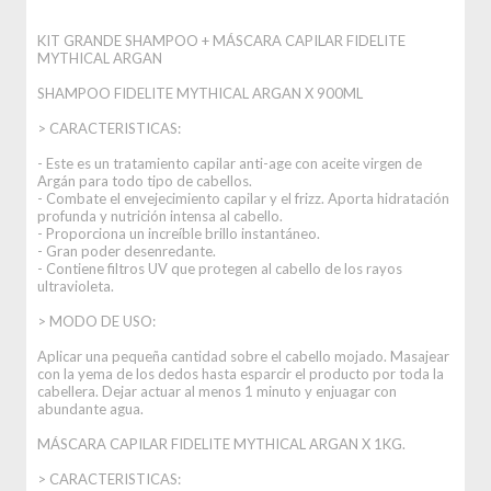
KIT GRANDE SHAMPOO + MÁSCARA CAPILAR FIDELITE
MYTHICAL ARGAN
SHAMPOO FIDELITE MYTHICAL ARGAN X 900ML
> CARACTERISTICAS:
- Este es un tratamiento capilar anti-age con aceite virgen de
Argán para todo tipo de cabellos.
- Combate el envejecimiento capilar y el frizz. Aporta hidratación
profunda y nutrición intensa al cabello.
- Proporciona un increíble brillo instantáneo.
- Gran poder desenredante.
- Contiene filtros UV que protegen al cabello de los rayos
ultravioleta.
> MODO DE USO:
Aplicar una pequeña cantidad sobre el cabello mojado. Masajear
con la yema de los dedos hasta esparcir el producto por toda la
cabellera. Dejar actuar al menos 1 minuto y enjuagar con
abundante agua.
MÁSCARA CAPILAR FIDELITE MYTHICAL ARGAN X 1KG.
> CARACTERISTICAS: