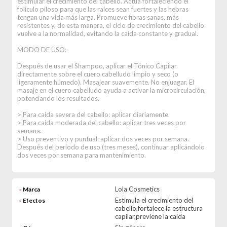
estimular el crecimiento del cabello. Actúa fortaleciendo el
folículo piloso para que las raíces sean fuertes y las hebras
tengan una vida más larga. Promueve fibras sanas, más
resistentes y, de esta manera, el ciclo de crecimiento del cabello
vuelve a la normalidad, evitando la caída constante y gradual.
MODO DE USO:
Después de usar el Shampoo, aplicar el Tónico Capilar
directamente sobre el cuero cabelludo limpio y seco (o
ligeramente húmedo). Masajear suavemente. No enjuagar. El
masaje en el cuero cabelludo ayuda a activar la microcirculación,
potenciando los resultados.
> Para caída severa del cabello: aplicar diariamente.
> Para caída moderada del cabello: aplicar tres veces por
semana.
> Uso preventivo y puntual: aplicar dos veces por semana.
Después del periodo de uso (tres meses), continuar aplicándolo
dos veces por semana para mantenimiento.
Lola Cosmetics
Marca
>
Estimula el crecimiento del
Efectos
>
cabello,fortalece la estructura
capilar,previene la caida