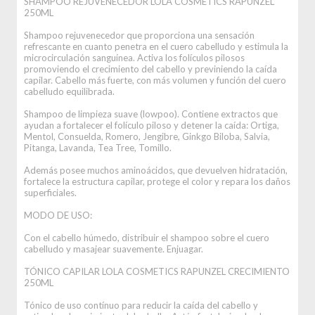
SHAMPOO REJUVENECEDOR LOLA COSMETICS RAPUNZEL
250ML
Shampoo rejuvenecedor que proporciona una sensación
refrescante en cuanto penetra en el cuero cabelludo y estimula la
microcirculación sanguínea. Activa los folículos pilosos
promoviendo el crecimiento del cabello y previniendo la caída
capilar. Cabello más fuerte, con más volumen y función del cuero
cabelludo equilibrada.
Shampoo de limpieza suave (lowpoo). Contiene extractos que
ayudan a fortalecer el folículo piloso y detener la caída: Ortiga,
Mentol, Consuelda, Romero, Jengibre, Ginkgo Biloba, Salvia,
Pitanga, Lavanda, Tea Tree, Tomillo.
Además posee muchos aminoácidos, que devuelven hidratación,
fortalece la estructura capilar, protege el color y repara los daños
superficiales.
MODO DE USO:
Con el cabello húmedo, distribuir el shampoo sobre el cuero
cabelludo y masajear suavemente. Enjuagar.
TÓNICO CAPILAR LOLA COSMETICS RAPUNZEL CRECIMIENTO
250ML
Tónico de uso contínuo para reducir la caída del cabello y