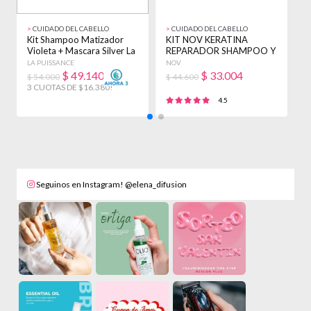
>
CUIDADO DEL CABELLO
>
CUIDADO DEL CABELLO
>
Kit Shampoo Matizador
KIT NOV KERATINA
K
Violeta + Mascara Silver La
REPARADOR SHAMPOO Y
A
Puissance
ENJUAGUE 3900ML +
P
LA PUISSANCE
NOV
L
BAÑO
$
49.140
$
33.004
$ 54.000
$ 44.600
$
3 CUOTAS DE $16.380!
3
4.5
Seguinos en Instagram! @elena_difusion