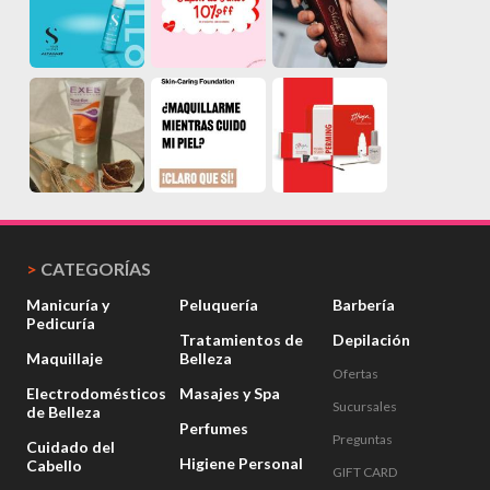
>
CATEGORÍAS
Manicuría y
Peluquería
Barbería
Pedicuría
Tratamientos de
Depilación
Maquillaje
Belleza
Ofertas
Electrodomésticos
Masajes y Spa
Sucursales
de Belleza
Perfumes
Preguntas
Cuidado del
Higiene Personal
Cabello
GIFT CARD