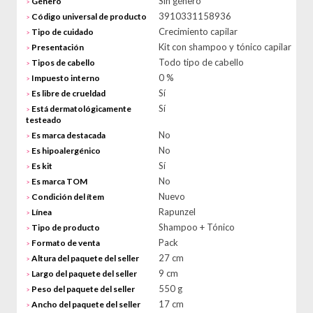
Sin género
Género
>
3910331158936
Código universal de producto
>
Crecimiento capilar
Tipo de cuidado
>
Kit con shampoo y tónico capilar
Presentación
>
Todo tipo de cabello
Tipos de cabello
>
0 %
Impuesto interno
>
Sí
Es libre de crueldad
>
Sí
Está dermatológicamente
>
testeado
No
Es marca destacada
>
No
Es hipoalergénico
>
Sí
Es kit
>
No
Es marca TOM
>
Nuevo
Condición del ítem
>
Rapunzel
Línea
>
Shampoo + Tónico
Tipo de producto
>
Pack
Formato de venta
>
27 cm
Altura del paquete del seller
>
9 cm
Largo del paquete del seller
>
550 g
Peso del paquete del seller
>
17 cm
Ancho del paquete del seller
>