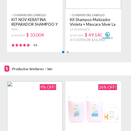
>
CUIDADO DEL CABELLO
>
CUIDADO DEL CABELLO
>
KIT NOV KERATINA
Kit Shampoo Matizador
K
REPARADOR SHAMPOO Y
Violeta + Mascara Silver La
A
ENJUAGUE 3900ML +
Puissance
P
NOV
LA PUISSANCE
L
BAÑO
$
33.004
$
49.140
$ 44.600
$ 54.000
$
3 CUOTAS DE $16.380!
3
4.5
Productos Similares
>
Ver
9% OFF!
26% OFF!