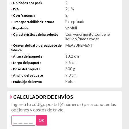
2
Unidades por pack
>
21 %
IVA
>
Sí
Con fragancia
>
Exceptuado
Transportabilidad Hazmat
>
vppfull
Regalable
>
Con vencimiento,Contiene
Características del producto
>
líquido,Puede rodar
MEASUREMENT
Orígen del dato del paquete de
>
fábrica
18.2 cm
Altura del paquete
>
8.6 cm
Largo del paquete
>
600 g
Peso del paquete
>
7.8 cm
Ancho del paquete
>
Bolsa
Embalaje del envío
>
CALCULADOR DE ENVÍOS
Ingresá tu código postal (4 números) para conocer las
opciones y costos de envío.
OK