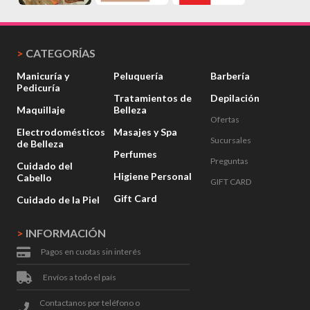
>
CATEGORÍAS
Manicuría y
Peluquería
Barbería
Pedicuría
Tratamientos de
Depilación
Maquillaje
Belleza
Ofertas
Electrodomésticos
Masajes y Spa
Sucursales
de Belleza
Perfumes
Preguntas
Cuidado del
Higiene Personal
Cabello
GIFT CARD
Gift Card
Cuidado de la Piel
>
INFORMACIÓN
Pagos en cuotas sin interés
Envíos a todo el país
Contactanos por teléfono o