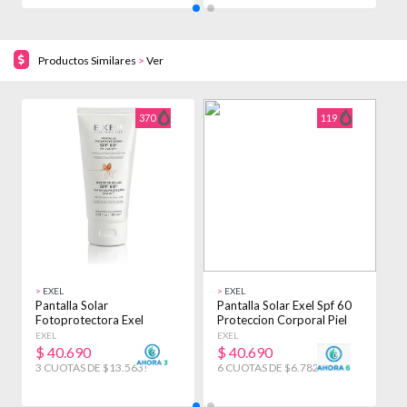
Productos Similares
>
Ver
370
119
>
EXEL
>
EXEL
>
Pantalla Solar
Pantalla Solar Exel Spf 60
G
Fotoprotectora Exel
Proteccion Corporal Piel
C
Clarificante Fps 60 100ml
100ml
EXEL
EXEL
B
$
40.690
$
40.690
3 CUOTAS DE $13.563!
6 CUOTAS DE $6.782!
3