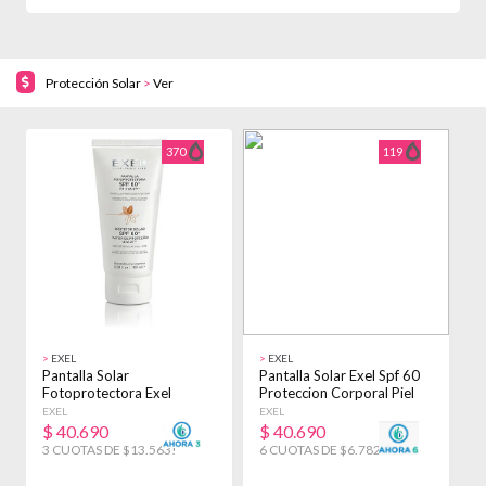
Protección Solar
>
Ver
370
119
>
EXEL
>
EXEL
>
Pantalla Solar
Pantalla Solar Exel Spf 60
G
Fotoprotectora Exel
Proteccion Corporal Piel
C
Clarificante Fps 60 100ml
100ml
EXEL
EXEL
B
$
40.690
$
40.690
3 CUOTAS DE $13.563!
6 CUOTAS DE $6.782!
3