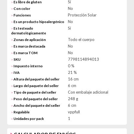
Sí
Es libre de gluten
>
No
Con color
>
Protección Solar
Funciones
>
No
Es un producto hipoalergénico
>
Sí
Es testeado
>
dermatológicamente
Todo el cuerpo
Zonas de aplicación
>
No
Es marca destacada
>
No
Es marca TOM
>
7798114894013
SKU
>
0 %
Impuesto interno
>
21 %
IVA
>
16 cm
Altura del paquete del seller
>
6 cm
Largo del paquete del seller
>
Con embalaje adicional
Tipo de paquete del seller
>
248 g
Peso del paquete del seller
>
6 cm
Ancho del paquete del seller
>
vppfull
Regalable
>
1
Unidades por pack
>