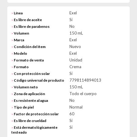
Exel
Línea
>
Sí
Es libre de aceite
>
No
Es libre de parabenos
>
150 mL
Volumen
>
Exel
Marca
>
Nuevo
Condición del ítem
>
Exel
Modelo
>
Unidad
Formato de venta
>
Crema
Formato
>
Sí
Con protección solar
>
7798114894013
Código universal de producto
>
150 mL
Volumen neto
>
Todo el cuerpo
Zona de aplicación
>
No
Es resistente al agua
>
Normal
Tipo de piel
>
60
Factor de protección solar
>
Sí
Es libre de crueldad
>
Sí
Está dermatológicamente
>
testeado