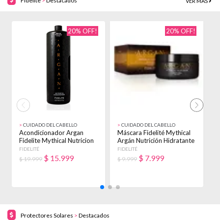
Fidelite
>
Destacados
VER MÁS
20% OFF!
20% OFF!
>
CUIDADO DEL CABELLO
>
CUIDADO DEL CABELLO
>
Acondicionador Argan
Máscara Fidelité Mythical
M
Fidelite Mythical Nutricion
Argán Nutrición Hidratante
M
X 900ml
X 250g
H
FIDELITÉ
FIDELITÉ
F
$
15.999
$
7.999
$ 19.999
$ 9.999
$
Protectores Solares
>
Destacados