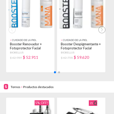
>
CUIDADO DE LA PIEL
>
CUIDADO DE LA PIEL
>
Booster Renovador +
Booster Despigmentante +
B
Fotoprotector Facial
Fotoprotector Facial
F
Biobellus Seca Noche
Biobellus Acneica
B
BIOBELLUS
BIOBELLUS
B
Día/noche
D
$
52.911
$
59.620
$ 62.989
$ 62.758
$
Tornos
>
Productos destacados
5% OFF!
21