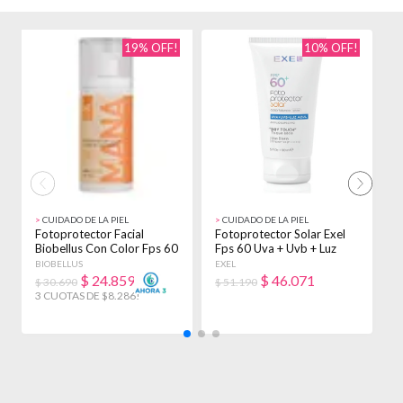
19% OFF!
10% OFF!
>
CUIDADO DE LA PIEL
>
CUIDADO DE LA PIEL
>
Fotoprotector Facial
Fotoprotector Solar Exel
P
Biobellus Con Color Fps 60
Fps 60 Uva + Uvb + Luz
6
Diario 50ml
Azul X 150ml
X
BIOBELLUS
EXEL
E
$
24.859
$
46.071
$ 30.690
$ 51.190
$
3 CUOTAS DE $8.286!
3