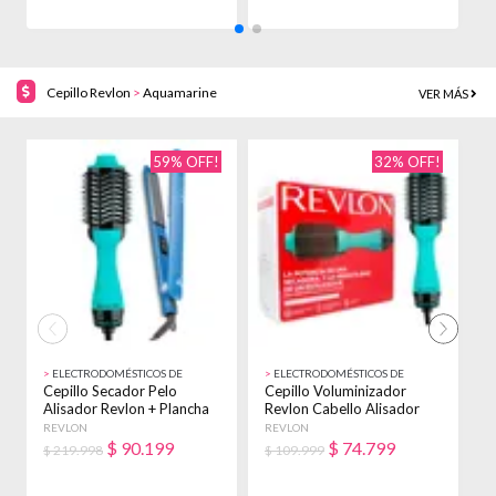
Cepillo Revlon
>
Aquamarine
VER MÁS
59% OFF!
32% OFF!
>
ELECTRODOMÉSTICOS DE
>
ELECTRODOMÉSTICOS DE
>
BELLEZA
BELLEZA
B
Cepillo Secador Pelo
Cepillo Voluminizador
C
Alisador Revlon + Plancha
Revlon Cabello Alisador
R
Allure 1020 Aquamarine
Anti Frizz Verde Agua
P
REVLON
REVLON
R
$
90.199
$
74.799
$ 219.998
$ 109.999
$