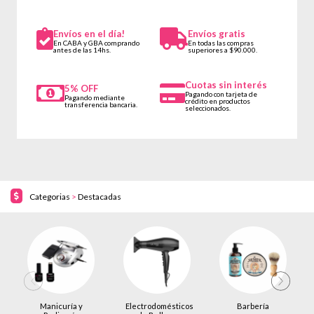
Envíos en el día!
Envíos gratis
En CABA y GBA comprando
En todas las compras
antes de las 14hs.
superiores a $90.000.
Cuotas sin interés
5% OFF
Pagando con tarjeta de
Pagando mediante
crédito en productos
transferencia bancaria.
seleccionados.
Categorias
>
Destacadas
Manicuría y
Electrodomésticos
Barbería