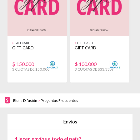
>
GIFT CARD
>
GIFT CARD
>
GIFT CARD
GIFT CARD
G
$
150.000
$
100.000
3 CUOTAS DE $50.000!
3 CUOTAS DE $33.333!
3
Elena Difusión
>
Preguntas Frecuentes
Envíos
¿Hacen envíos a todo el país?