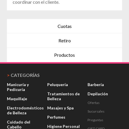
coordinar con el cliente.
Cuotas
Retiro
Productos
>
CATEGORÍAS
Manicuría y
Peluquería
Barbería
Pedicuría
Tratamientos de
Depilación
Maquillaje
Belleza
Ofertas
Electrodomésticos
Masajes y Spa
Sucursales
de Belleza
Perfumes
Preguntas
Cuidado del
Higiene Personal
Cabello
GIFT CARD