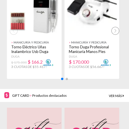
>
MANICURÍA Y PEDICURÍA
>
MANICURÍA Y PEDICURÍA
>
Torno Eléctrico Uñas
Torno Duga Profesional
T
Inalambrico Usb Duga
Manicuría Manos Pies
P
30.000 Rpm D297
35000 Rpm D5020
P
DUGA
DUGA
T
$
166.250
$
170.000
$ 175.000
$
3 CUOTAS DE $55.417!
3 CUOTAS DE $56.667!
3
GIFT CARD
>
Productos destacados
VER MÁS