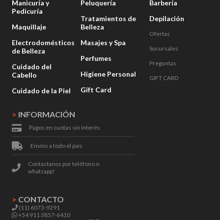
Manicuría y
Peluquería
Barbería
Pedicuría
Tratamientos de
Depilación
Maquillaje
Belleza
Ofertas
Electrodomésticos
Masajes y Spa
Sucursales
de Belleza
Perfumes
Preguntas
Cuidado del
Higiene Personal
Cabello
GIFT CARD
Gift Card
Cuidado de la Piel
>
INFORMACIÓN
Pagos en cuotas sin interés
Envíos a todo el país
Contactanos por teléfono o
whatsapp!
>
CONTACTO
(11) 6073-9291
+54 911 3857-6410