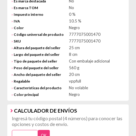
No
Es marca destacada
>
No
Es marca TOM
>
0 %
Impuesto interno
>
10.5 %
IVA
>
Negro
Color
>
7777075001470
Código universal de producto
>
7777075001470
SKU
>
25 cm
Altura del paquete del seller
>
8 cm
Largo del paquete del seller
>
Con embalaje adicional
Tipo de paquete del seller
>
560 g
Peso del paquete del seller
>
20 cm
Ancho del paquete del seller
>
vppfull
Regalable
>
No volable
Características del producto
>
Negro
Color principal
>
CALCULADOR DE ENVÍOS
Ingresá tu código postal (4 números) para conocer las
opciones y costos de envío.
OK