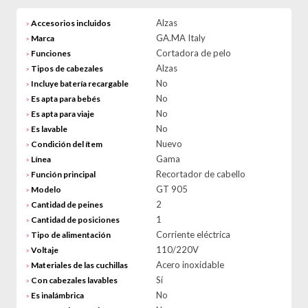
Alzas
Accesorios incluidos
>
GA.MA Italy
Marca
>
Cortadora de pelo
Funciones
>
Alzas
Tipos de cabezales
>
No
Incluye batería recargable
>
No
Es apta para bebés
>
No
Es apta para viaje
>
No
Es lavable
>
Nuevo
Condición del ítem
>
Gama
Línea
>
Recortador de cabello
Función principal
>
GT 905
Modelo
>
2
Cantidad de peines
>
1
Cantidad de posiciones
>
Corriente eléctrica
Tipo de alimentación
>
110/220V
Voltaje
>
Acero inoxidable
Materiales de las cuchillas
>
Sí
Con cabezales lavables
>
No
Es inalámbrica
>