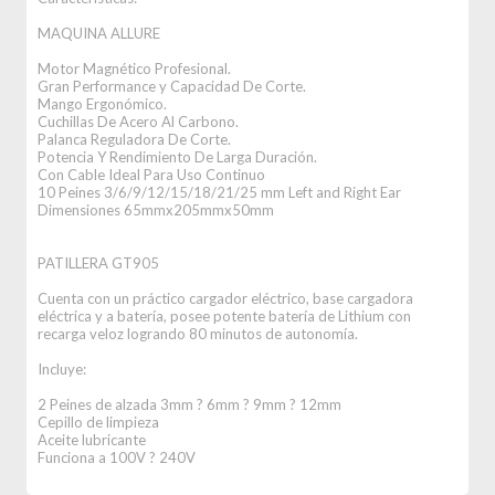
MAQUINA ALLURE
Motor Magnético Profesional.
Gran Performance y Capacidad De Corte.
Mango Ergonómico.
Cuchillas De Acero Al Carbono.
Palanca Reguladora De Corte.
Potencia Y Rendimiento De Larga Duración.
Con Cable Ideal Para Uso Continuo
10 Peines 3/6/9/12/15/18/21/25 mm Left and Right Ear
Dimensiones 65mmx205mmx50mm
PATILLERA GT905
Cuenta con un práctico cargador eléctrico, base cargadora
eléctrica y a batería, posee potente batería de Lithium con
recarga veloz logrando 80 minutos de autonomía.
Incluye:
2 Peines de alzada 3mm ? 6mm ? 9mm ? 12mm
Cepillo de limpieza
Aceite lubricante
Funciona a 100V ? 240V