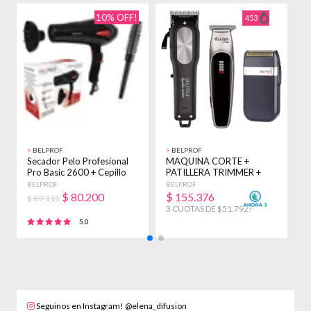
10% OFF!
453
>
BELPROF
>
BELPROF
>
Secador Pelo Profesional
MAQUINA CORTE +
M
Pro Basic 2600 + Cepillo
PATILLERA TRIMMER +
I
Brushing
AFEITADORA BELPROF
P
BELPROF
BELPROF
D
KIT NEGRO
$
80.200
$
155.376
$ 89.111
3 CUOTAS DE $51.792!
5.0
Seguinos en Instagram! @elena_difusion