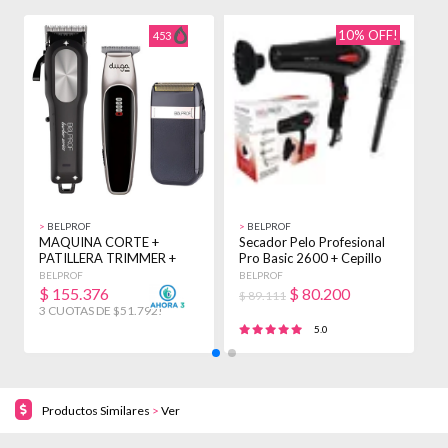
10% OFF!
453
>
BELPROF
>
BELPROF
>
MAQUINA CORTE +
Secador Pelo Profesional
M
PATILLERA TRIMMER +
Pro Basic 2600 + Cepillo
I
AFEITADORA BELPROF
Brushing
P
BELPROF
BELPROF
D
KIT NEGRO
$
155.376
$
80.200
$ 89.111
3 CUOTAS DE $51.792!
5.0
Productos Similares
>
Ver