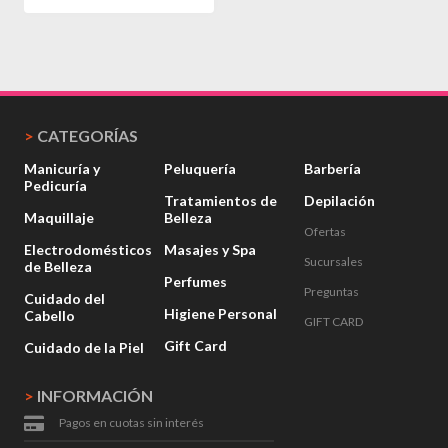
>
CATEGORÍAS
Manicuría y
Peluquería
Barbería
Pedicuría
Tratamientos de
Depilación
Maquillaje
Belleza
Ofertas
Electrodomésticos
Masajes y Spa
Sucursales
de Belleza
Perfumes
Preguntas
Cuidado del
Higiene Personal
Cabello
GIFT CARD
Gift Card
Cuidado de la Piel
>
INFORMACIÓN
Pagos en cuotas sin interés