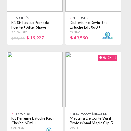
>
BARBERÍA
>
PERFUMES
Kit Sir Fausto Pomada
Kit Perfume Kevin Red
Fuerte + After Shave +
Estuche Edt X60 +
Cepillo Fade
Desodorante X 150ml
SIR FAUSTO
CANNON
$
19,927
$
43,590
$ 21,199
40% OFF!
>
PERFUMES
>
ELECTRODOMÉSTICOS DE
BELLEZA
Kit Perfume Estuche Kevin
Maquina De Corte Wahl
Clasico 60ml +
Professional Magic Clip 5
Desodorante X 150ml
Star Series Blanco
CANNON
WAHL