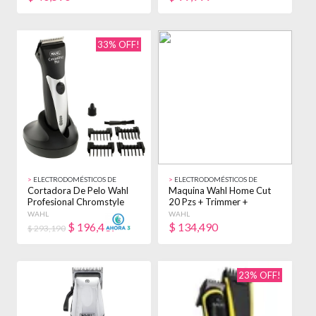
33% OFF!
>
ELECTRODOMÉSTICOS DE
>
ELECTRODOMÉSTICOS DE
BELLEZA
BELLEZA
Cortadora De Pelo Wahl
Maquina Wahl Home Cut
Profesional Chromstyle
20 Pzs + Trimmer +
Pro Recargable Negro
Afeitadora Belprof
WAHL
WAHL
$
196,437
$
134,490
$ 293,190
23% OFF!