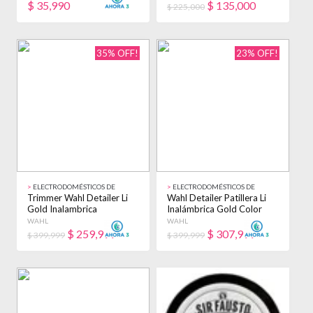
$
35,990
$
135,000
$ 225,000
35% OFF!
23% OFF!
>
ELECTRODOMÉSTICOS DE
>
ELECTRODOMÉSTICOS DE
BELLEZA
BELLEZA
Trimmer Wahl Detailer Li
Wahl Detailer Patillera Li
Gold Inalambrica
Inalámbrica Gold Color
Profesional Dorado
Dorado Dorado
WAHL
WAHL
$
259,999
$
307,999
$ 399,999
$ 399,999