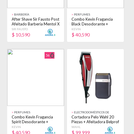
>
BARBERÍA
>
PERFUMES
After Shave Sir Fausto Post
Combo Kevin Fragancia
Afeitado Barbería Mentol X
Black Desodorante +
100ml
Perfume Hombre
SIR FAUSTO
KEVIN
$
10,590
$
40,590
56
>
PERFUMES
>
ELECTRODOMÉSTICOS DE
BELLEZA
Combo Kevin Fragancia
Cortadora Pelo Wahl 20
Spirit Desodorante +
Piezas + Afeitadora Belprof
Perfume Hombre
Negro/rojo
KEVIN
WAHL
$
40,590
$
99,999