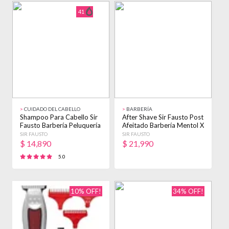
41
>
CUIDADO DEL CABELLO
>
BARBERÍA
Shampoo Para Cabello Sir
After Shave Sir Fausto Post
Fausto Barbería Peluquería
Afeitado Barbería Mentol X
X 250ml
250ml
SIR FAUSTO
SIR FAUSTO
$
14,890
$
21,990
5.0
10% OFF!
34% OFF!