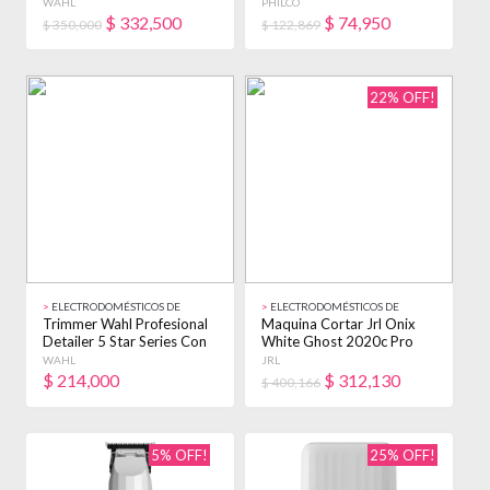
Negro
Cepillo Negro
WAHL
PHILCO
$
332,500
$
74,950
$ 350,000
$ 122,869
22% OFF!
>
ELECTRODOMÉSTICOS DE
>
ELECTRODOMÉSTICOS DE
BELLEZA
BELLEZA
Trimmer Wahl Profesional
Maquina Cortar Jrl Onix
Detailer 5 Star Series Con
White Ghost 2020c Pro
Cable Bordó/plateado
Inalámbrica Blanco
WAHL
JRL
$
214,000
$
312,130
$ 400,166
5% OFF!
25% OFF!