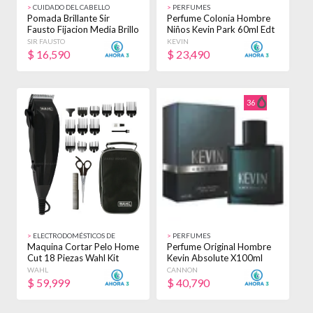
>
CUIDADO DEL CABELLO
>
PERFUMES
Pomada Brillante Sir
Perfume Colonia Hombre
Fausto Fijacion Media Brillo
Niños Kevin Park 60ml Edt
X 100ml
Original
SIR FAUSTO
KEVIN
$
16,590
$
23,490
36
>
ELECTRODOMÉSTICOS DE
>
PERFUMES
BELLEZA
Maquina Cortar Pelo Home
Perfume Original Hombre
Cut 18 Piezas Wahl Kit
Kevin Absolute X100ml
Profesional Color Negro
Fragancia
WAHL
CANNON
Negro
$
59,999
$
40,790