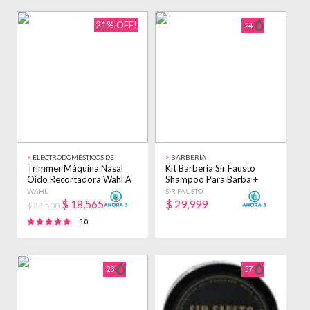
21% OFF!
24
>
ELECTRODOMÉSTICOS DE
>
BARBERÍA
BELLEZA
Trimmer Máquina Nasal
Kit Barberia Sir Fausto
Oído Recortadora Wahl A
Shampoo Para Barba +
Pila Negro
Pomada Fuerte
WAHL
SIR FAUSTO
$
18,565
$
29,999
$ 23,500
5.0
23
57