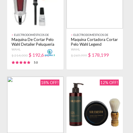
>
ELECTRODOMÉSTICOS DE
>
ELECTRODOMÉSTICOS DE
BELLEZA
BELLEZA
Maquina De Cortar Pelo
Maquina Cortadora Cortar
Wahl Detailer Peluqueria
Pelo Wahl Legend
Profesional
Profesional Rojo
WAHL
WAHL
Bordó/plateado
$
192,600
$
178,199
$ 214,000
$ 269,999
5.0
18% OFF!
12% OFF!