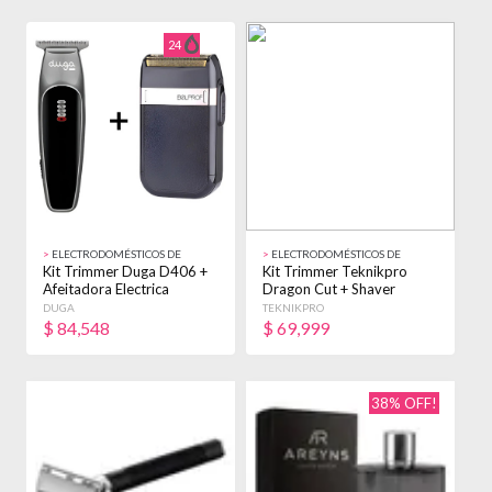
24
>
ELECTRODOMÉSTICOS DE
>
ELECTRODOMÉSTICOS DE
BELLEZA
BELLEZA
Kit Trimmer Duga D406 +
Kit Trimmer Teknikpro
Afeitadora Electrica
Dragon Cut + Shaver
Belprof Plateado
Belprof Dorado Oscuro
DUGA
TEKNIKPRO
$
84,548
$
69,999
38% OFF!