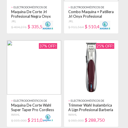
>
ELECTRODOMÉSTICOS DE
>
ELECTRODOMÉSTICOS DE
BELLEZA
BELLEZA
Maquina De Corte Jrl
Combo Maquina + Patillera
Profesional Negra Onyx
Jrl Onyx Profesional
Clipper 2020c Negro
Inalambrica Negro
JRL
JRL
$
335,549
$
510,476
$ 404,276
$ 911,564
37% OFF!
25% OFF!
>
ELECTRODOMÉSTICOS DE
>
ELECTRODOMÉSTICOS DE
BELLEZA
BELLEZA
Maquina De Corte Wahl
Trimmer Wahl Inalambrica
Super Taper Pro Cordless
A Lign Profesional Barberia
Profesional Plata Negro
Plateada / Bordo
WAHL
WAHL
$
211,050
$
288,750
$ 335,000
$ 385,000