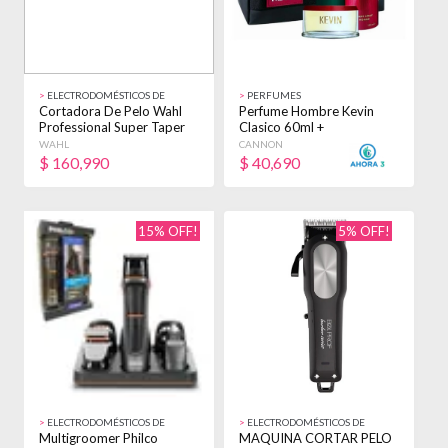
>
ELECTRODOMÉSTICOS DE
>
PERFUMES
BELLEZA
Cortadora De Pelo Wahl
Perfume Hombre Kevin
Professional Super Taper
Clasico 60ml +
Blanca 220v
Desodorante + Neceser
WAHL
CANNON
$
160,990
$
40,690
15% OFF!
5% OFF!
>
ELECTRODOMÉSTICOS DE
>
ELECTRODOMÉSTICOS DE
BELLEZA
BELLEZA
Multigroomer Philco
MAQUINA CORTAR PELO