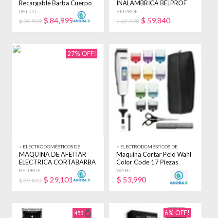
Recargable Barba Cuerpo
INALAMBRICA BELPROF
5 En 1 Cb8870pn Negro
BARBER PROFESIONAL
PHILCO
BELPROF
NEGRO
$
84,999
$
59,840
$ 99,999
$ 62,990
27% OFF!
>
ELECTRODOMÉSTICOS DE
>
ELECTRODOMÉSTICOS DE
BELLEZA
BELLEZA
MAQUINA DE AFEITAR
Maquina Cortar Pelo Wahl
ELECTRICA CORTABARBA
Color Code 17 Piezas
BELPROF BARBERIA
Estuche Blanco
BELPROF
WAHL
NEGRO
$
29,101
$
53,990
$ 39,865
6% OFF!
453