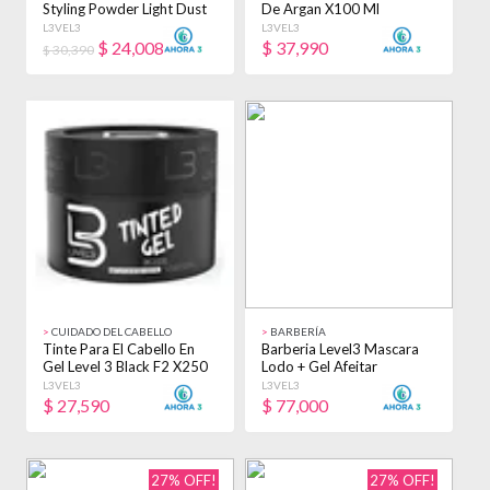
Styling Powder Light Dust
De Argan X100 Ml
X30 Gr
L3VEL3
L3VEL3
$
24,008
$
37,990
$ 30,390
>
CUIDADO DEL CABELLO
>
BARBERÍA
Tinte Para El Cabello En
Barberia Level3 Mascara
Gel Level 3 Black F2 X250
Lodo + Gel Afeitar
Ml 1 Negro
+mascara Peel Off
L3VEL3
L3VEL3
$
27,590
$
77,000
27% OFF!
27% OFF!