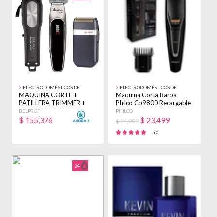
>
ELECTRODOMÉSTICOS DE
>
ELECTRODOMÉSTICOS DE
BELLEZA
BELLEZA
MAQUINA CORTE +
Maquina Corta Barba
PATILLERA TRIMMER +
Philco Cb9800 Recargable
AFEITADORA BELPROF
20 Niveles
BELPROF
PHILCO
KIT NEGRO
$
155,376
$
23,499
$ 24,999
5.0
24