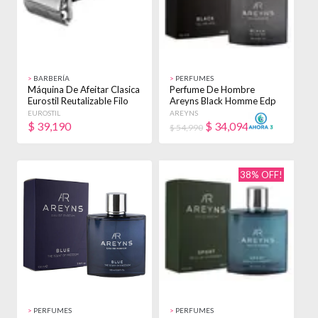
>
BARBERÍA
>
PERFUMES
Máquina De Afeitar Clasica
Perfume De Hombre
Eurostil Reutalizable Filo
Areyns Black Homme Edp
Doble
X100ml
EUROSTIL
AREYNS
$
39,190
$
34,094
$ 54,990
38% OFF!
>
PERFUMES
>
PERFUMES