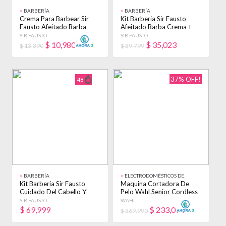
>
BARBERÍA
>
BARBERÍA
Crema Para Barbear Sir
Kit Barberia Sir Fausto
Fausto Afeitado Barba
Afeitado Barba Crema +
Barberia X 200g Rico
After Shave
SIR FAUSTO
SIR FAUSTO
$
10,980
$
35,023
$ 13,390
$ 39,799
37% OFF!
48
>
BARBERÍA
>
ELECTRODOMÉSTICOS DE
BELLEZA
Kit Barberia Sir Fausto
Maquina Cortadora De
Cuidado Del Cabello Y
Pelo Wahl Senior Cordless
Barba Completo
Profesional Negro
SIR FAUSTO
WAHL
$
69,999
$
233,094
$ 369,990