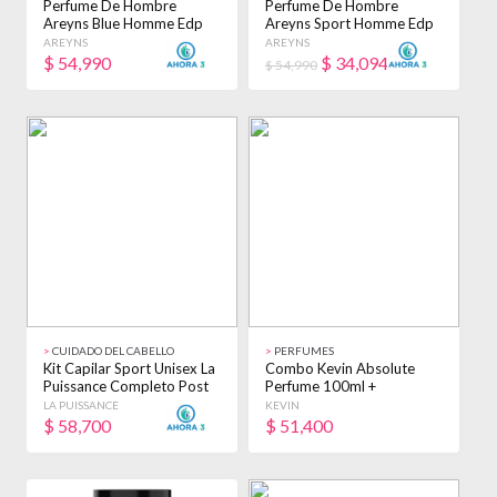
Perfume De Hombre
Perfume De Hombre
Areyns Blue Homme Edp
Areyns Sport Homme Edp
X100ml
X100ml
AREYNS
AREYNS
$
54,990
$
34,094
$ 54,990
>
CUIDADO DEL CABELLO
>
PERFUMES
Kit Capilar Sport Unisex La
Combo Kevin Absolute
Puissance Completo Post
Perfume 100ml +
Gym
Desodorante 150ml
LA PUISSANCE
KEVIN
$
58,700
$
51,400