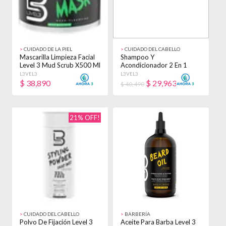
>
CUIDADO DE LA PIEL
>
CUIDADO DEL CABELLO
Mascarilla Limpieza Facial
Shampoo Y
Level 3 Mud Scrub X500 Ml
Acondicionador 2 En 1
Grasa
Level 3 Keratina 1000ml
L3VEL3
L3VEL3
$
38,890
$
29,963
$ 40,490
21% OFF!
>
CUIDADO DEL CABELLO
>
BARBERÍA
Polvo De Fijación Level 3
Aceite Para Barba Level 3