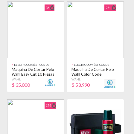
36
261
>
ELECTRODOMÉSTICOS DE
>
ELECTRODOMÉSTICOS DE
BELLEZA
BELLEZA
Maquina De Cortar Pelo
Maquina De Cortar Pelo
Wahl Easy Cut 10 Piezas
Wahl Color Code
Black Negro
Peluqueria 17 Piezas
WAHL
WAHL
Blanco
$
35,000
$
53,990
174