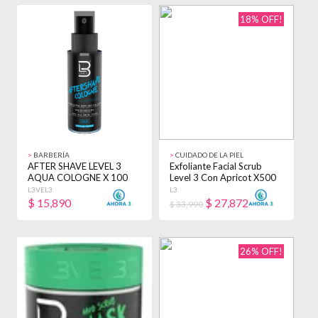
18% OFF!
>
BARBERÍA
>
CUIDADO DE LA PIEL
AFTER SHAVE LEVEL 3
Exfoliante Facial Scrub
AQUA COLOGNE X 100
Level 3 Con Apricot X500
ML
Ml Mixta Día/noche
L3VEL3
L3
$
15,890
$
27,872
$ 33,990
26% OFF!