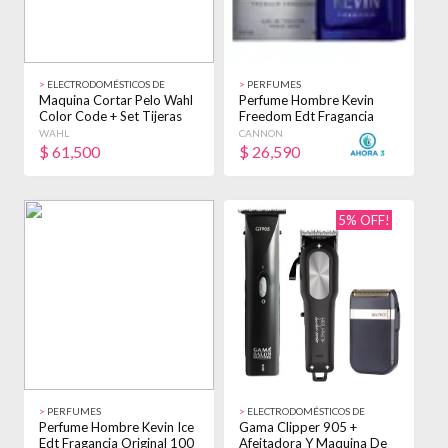
>
ELECTRODOMÉSTICOS DE
>
PERFUMES
BELLEZA
Maquina Cortar Pelo Wahl
Perfume Hombre Kevin
Color Code + Set Tijeras
Freedom Edt Fragancia
Navajin Blanco
Original 60 Ml
WAHL
CANNON
$
61,500
$
26,590
5% OFF!
>
PERFUMES
>
ELECTRODOMÉSTICOS DE
BELLEZA
Perfume Hombre Kevin Ice
Gama Clipper 905 +
Edt Fragancia Original 100
Afeitadora Y Maquina De