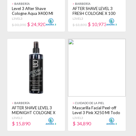
>
BARBERÍA
>
BARBERÍA
Level 3 After Shave
AFTER SHAVE LEVEL 3
Cologne Aqua X400 Ml
FRESH COLOGNE X 100
ML
L3VEL3
L3VEL3
$
24,920
$
10,973
$ 30,390
$ 13,890
>
BARBERÍA
>
CUIDADO DE LA PIEL
AFTER SHAVE LEVEL 3
Mascarilla Facial Peel-off
MIDNIGHT COLOGNE X
Level 3 Pink X250 Ml Todo
100 ML
Tipo De Piel
L3VEL3
L3VEL3
$
15,890
$
34,890