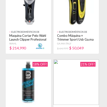
>
ELECTRODOMÉSTICOS DE
>
ELECTRODOMÉSTICOS DE
BELLEZA
BELLEZA
Maquina Cortar Pelo Wahl
Combo Máquina +
Launch Clipper Profesional
Trimmer Sport Usb Ga.ma
Negro/gris
Italia Gcs547
WAHL
GA.MA ITALY
$
214,990
$
50,049
$ 64,999
18% OFF!
21% OFF!