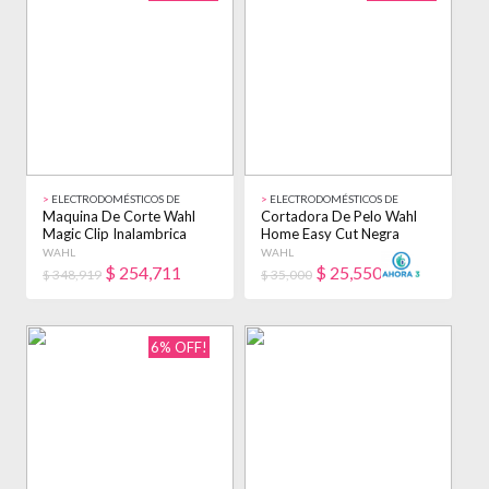
>
ELECTRODOMÉSTICOS DE
>
ELECTRODOMÉSTICOS DE
BELLEZA
BELLEZA
Maquina De Corte Wahl
Cortadora De Pelo Wahl
Magic Clip Inalambrica
Home Easy Cut Negra
Peluquería
220v Negro
WAHL
WAHL
$
254,711
$
25,550
$ 348,919
$ 35,000
6% OFF!