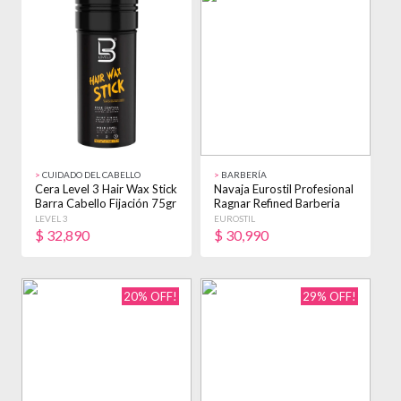
>
CUIDADO DEL CABELLO
>
BARBERÍA
Cera Level 3 Hair Wax Stick
Navaja Eurostil Profesional
Barra Cabello Fijación 75gr
Ragnar Refined Barberia
Negro
LEVEL 3
EUROSTIL
$
32,890
$
30,990
20% OFF!
29% OFF!