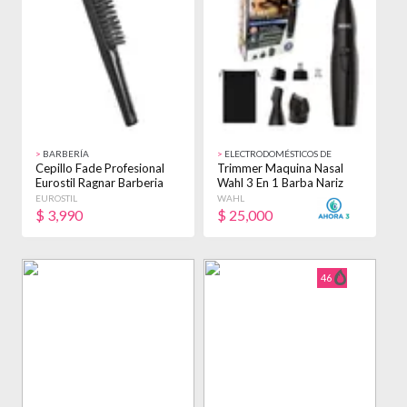
>
BARBERÍA
>
ELECTRODOMÉSTICOS DE
BELLEZA
Cepillo Fade Profesional
Trimmer Maquina Nasal
Eurostil Ragnar Barberia
Wahl 3 En 1 Barba Nariz
50315 Negro
Cejas A Pila Negro
EUROSTIL
WAHL
$
3,990
$
25,000
46