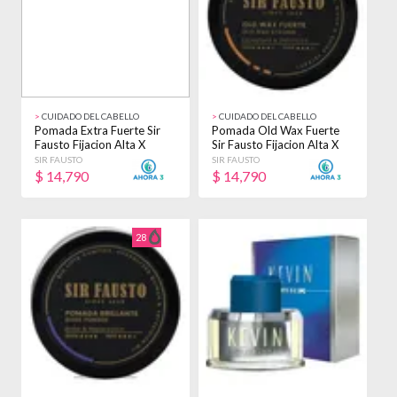
>
CUIDADO DEL CABELLO
>
CUIDADO DEL CABELLO
Pomada Extra Fuerte Sir
Pomada Old Wax Fuerte
Fausto Fijacion Alta X
Sir Fausto Fijacion Alta X
100ml
100ml
SIR FAUSTO
SIR FAUSTO
$
14,790
$
14,790
28