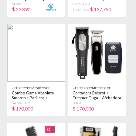
Ml
Corte Belprof Negro
KEVIN
GA.MA ITALY
$
23,890
$
137,750
$ 145,000
>
ELECTRODOMÉSTICOS DE
>
ELECTRODOMÉSTICOS DE
BELLEZA
BELLEZA
Combo Gama Absolute
Cortadora Belprof +
Smooth + Patillera +
Trimmer Duga + Afeitadora
Afeitadora Belprof Negro
Eurostil Kit Plateado
GA.MA ITALY
DUGA
$
170,000
$
170,000
65