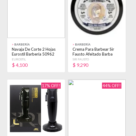
>
BARBERÍA
>
BARBERÍA
Navaja De Corte 2 Hojas
Crema Para Barbear Sir
Eurostil Barbería 50962
Fausto Afeitado Barba
Barberia X 50g Hierbas
EUROSTIL
SIR FAUSTO
$
4,100
$
9,290
17% OFF!
44% OFF!