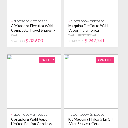
>
ELECTRODOMÉSTICOS DE
>
ELECTRODOMÉSTICOS DE
BELLEZA
BELLEZA
Afeitadora Electrica Wahl
Maquina De Corte Wahl
Compacta Travel Shaver 7
Vapor Inalambrica
Piezas Negro
Profesional 5 Star Negro
WAHL
WAHL PROFESIONAL
$
33,600
$
247,741
$ 42,000
$ 348,931
5% OFF!
39% OFF!
>
ELECTRODOMÉSTICOS DE
>
ELECTRODOMÉSTICOS DE
BELLEZA
BELLEZA
Cortadora Wahl Vapor
Kit Maquina Philco 5 En 1 +
Limited Edition Cordless
After Shave + Cera +