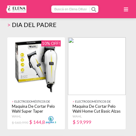
>
DIA DEL PADRE
10% OFF!
>
ELECTRODOMÉSTICOS DE
>
ELECTRODOMÉSTICOS DE
BELLEZA
BELLEZA
Maquina De Cortar Pelo
Maquina De Cortar Pelo
Wahl Super Taper
Wahl Home Cut Basic Alzas
Profesional Barbería
16 Piezas Negro
WAHL
WAHL
Blanco
$
144,891
$
59,999
$ 160,990