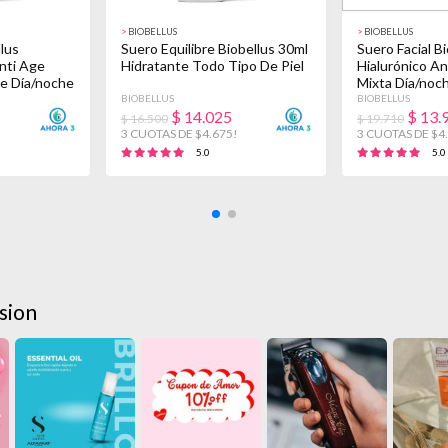
>
BIOBELLUS
>
BIOBELLUS
llus
Suero Equilibre Biobellus 30ml
Suero Facial B
Anti Age
Hidratante Todo Tipo De Piel
Hialurónico An
le Día/noche
Mixta Día/noc
BIOBELLUS
BIOBELLUS
$
14.025
$
13.
$ 16.500
$ 19.710
!
3 CUOTAS DE $4.675!
3 CUOTAS DE $4
5.0
5.0
sion