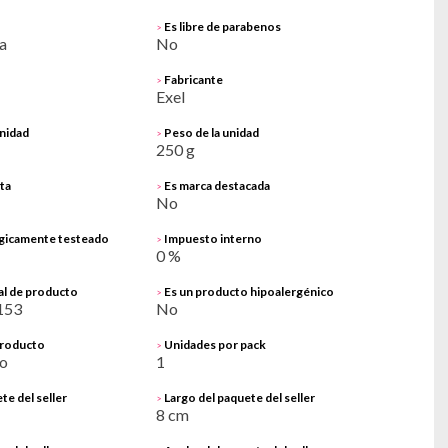
Es libre de parabenos
>
a
No
Fabricante
>
Exel
nidad
Peso de la unidad
>
250 g
ta
Es marca destacada
>
No
gicamente testeado
Impuesto interno
>
0 %
al de producto
Es un producto hipoalergénico
>
153
No
producto
Unidades por pack
>
o
1
te del seller
Largo del paquete del seller
>
8 cm