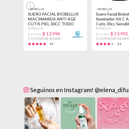
>
BIOBELLUS
>
BIOBELLUS
SUERO FACIAL BIOBELLUS
Suero Facial Biobe
NIACINAMIDA ANTI AGE
Iluminador Vit C 
CUTIS PIEL 30CC TODO
Cutis 30cc Sensib
TIPO DE PIEL
BIOBELLUS
BIOBELLUS
$
13.994
$
13.992
$ 19.710
$ 17.490
3 CUOTAS DE $4.665!
3 CUOTAS DE $4.664
4.7
3.5
Seguinos en Instagram! @elena_difu