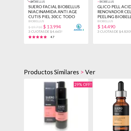
>
BIOBELLUS
>
BIOBELLUS
SUERO FACIAL BIOBELLUS
GLICO PELL ACI
NIACINAMIDA ANTI AGE
RENOVADOR CE
CUTIS PIEL 30CC TODO
PEELING BIOBEL
TIPO DE PIEL
MIXTA NOCHE
BIOBELLUS
BIOBELLUS
$
13.994
$
14.490
$ 19.710
3 CUOTAS DE $4.665!
3 CUOTAS DE $4.830
4.7
Productos Similares
>
Ver
29% OFF!