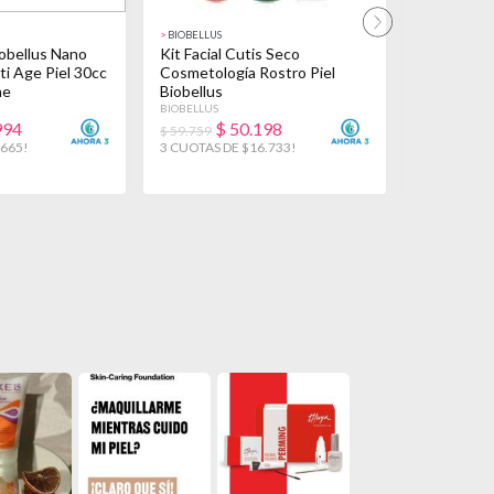
>
BIOBELLUS
>
BIOBELLUS
iobellus Nano
Kit Facial Cutis Seco
Skincer Bi
ti Age Piel 30cc
Cosmetología Rostro Piel
Facial Ult
he
Biobellus
Deshidrat
BIOBELLUS
BIOBELLUS
994
$
50.198
$
$ 59.759
$ 17.100
.665!
3 CUOTAS DE $16.733!
3 CUOTAS D