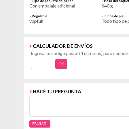
Tipo de paquete del seller
Peso del paquet
>
>
Con embalaje adicional
640 g
Regalable
Tipos de piel
>
>
vppfull
Todo tipo de p
CALCULADOR DE ENVÍOS
Ingresá tu código postal (4 números) para conocer 
OK
HACÉ TU PREGUNTA