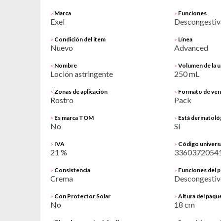
Marca
Funciones
>
>
Exel
Descongestiv
Condición del ítem
Línea
>
>
Nuevo
Advanced
Nombre
Volumen de la u
>
>
Loción astringente
250 mL
Zonas de aplicación
Formato de ven
>
>
Rostro
Pack
Es marca TOM
Está dermatoló
>
>
No
Sí
IVA
Código univers
>
>
21 %
3360372054
Consistencia
Funciones del 
>
>
Crema
Descongestiv
Con Protector Solar
Altura del paque
>
>
No
18 cm