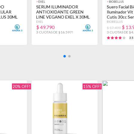
>
EXEL
>
BIOBELLUS
DO
SERUM ILUMINADOR
Suero Facial B
LULAR
ANTIOXIDANTE GREEN
Iluminador Vit
LUS 30ML
LINE VEGANO EXEL X 30ML
Cutis 30cc Se
TODO TIPO DE PIEL
EXEL
BIOBELLUS
$
49.790
$
13.
DÍA/NOCHE
$ 17.490
!
3 CUOTAS DE $16.597!
3 CUOTAS DE $4
3.5
20% OFF!
15% OFF!