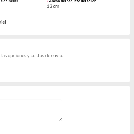
e del seller
Ancho del paquete del seller
>
13 cm
iel
las opciones y costos de envío.