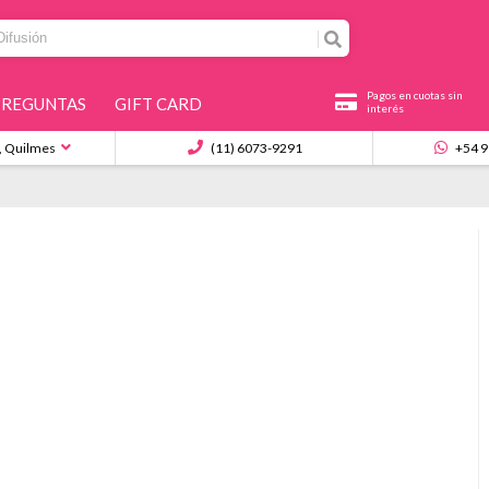
Pagos en cuotas sin
PREGUNTAS
GIFT CARD
interés
, Quilmes
(11) 6073-9291
+54 9