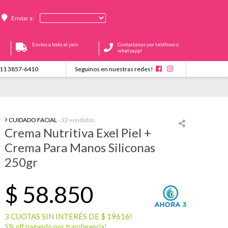
Enviar a:
Envíos a todo el país
Contactanos por teléfono o
whatsapp!
11 3857-6410
Seguinos en nuestras redes!
CUIDADO FACIAL
- 32 vendidos.
Crema Nutritiva Exel Piel +
Crema Para Manos Siliconas
250gr
$
58.850
3 CUOTAS SIN INTERÉS DE $ 19616!
5% off pagando por transferencia!