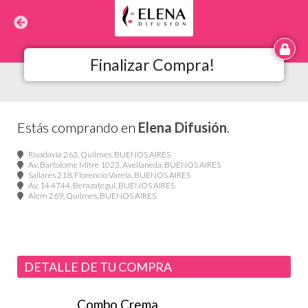
Finalizar Compra!
Estás comprando en
Elena Difusión
.
Rivadavia 263, Quilmes, BUENOS AIRES
Av. Bartolome Mitre 1023, Avellaneda, BUENOS AIRES
Sallares 218, Florencio Varela, BUENOS AIRES
Av. 14 4744, Berazategui, BUENOS AIRES
Alem 269, Quilmes, BUENOS AIRES
DETALLE DE TU COMPRA
Combo Crema