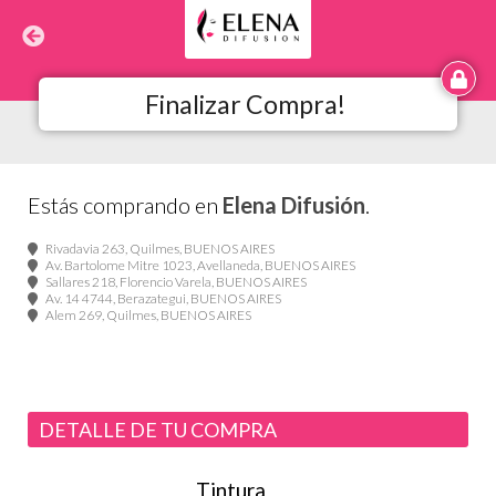
Finalizar Compra!
Estás comprando en
Elena Difusión
.
Rivadavia 263, Quilmes, BUENOS AIRES
Av. Bartolome Mitre 1023, Avellaneda, BUENOS AIRES
Sallares 218, Florencio Varela, BUENOS AIRES
Av. 14 4744, Berazategui, BUENOS AIRES
Alem 269, Quilmes, BUENOS AIRES
DETALLE DE TU COMPRA
Tintura