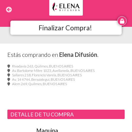
Finalizar Compra!
Estás comprando en
Elena Difusión
.
Rivadavia 263, Quilmes, BUENOS AIRES
Av. Bartolome Mitre 1023, Avellaneda, BUENOS AIRES
Sallares 218, Florencio Varela, BUENOS AIRES
Av. 14 4744, Berazategui, BUENOS AIRES
Alem 269, Quilmes, BUENOS AIRES
DETALLE DE TU COMPRA
Maquina