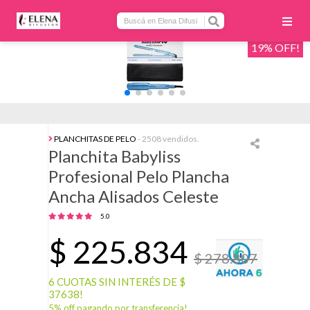
19% OFF!
PLANCHITAS DE PELO
- 2508 vendidos.
Planchita Babyliss
Profesional Pelo Plancha
Ancha Alisados Celeste
5.0
$
225.834
$ 278.807
6 CUOTAS SIN INTERÉS DE $
37638!
5% off pagando por transferencia!