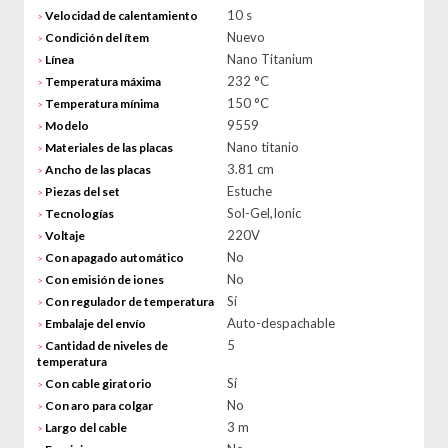
10 s
Velocidad de calentamiento
>
Nuevo
Condición del ítem
>
Nano Titanium
Línea
>
232 °C
Temperatura máxima
>
150 °C
Temperatura mínima
>
9559
Modelo
>
Nano titanio
Materiales de las placas
>
3.81 cm
Ancho de las placas
>
Estuche
Piezas del set
>
Sol-Gel,Ionic
Tecnologías
>
220V
Voltaje
>
No
Con apagado automático
>
No
Con emisión de iones
>
Sí
Con regulador de temperatura
>
Auto-despachable
Embalaje del envío
>
5
Cantidad de niveles de
>
temperatura
Sí
Con cable giratorio
>
No
Con aro para colgar
>
3 m
Largo del cable
>