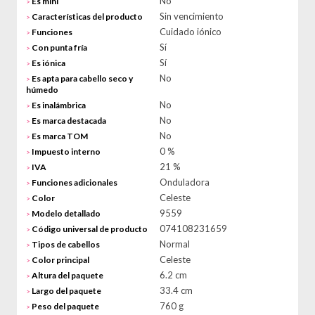
No
Es mini
>
Sin vencimiento
Características del producto
>
Cuidado iónico
Funciones
>
Sí
Con punta fría
>
Sí
Es iónica
>
No
Es apta para cabello seco y
>
húmedo
No
Es inalámbrica
>
No
Es marca destacada
>
No
Es marca TOM
>
0 %
Impuesto interno
>
21 %
IVA
>
Onduladora
Funciones adicionales
>
Celeste
Color
>
9559
Modelo detallado
>
074108231659
Código universal de producto
>
Normal
Tipos de cabellos
>
Celeste
Color principal
>
6.2 cm
Altura del paquete
>
33.4 cm
Largo del paquete
>
760 g
Peso del paquete
>