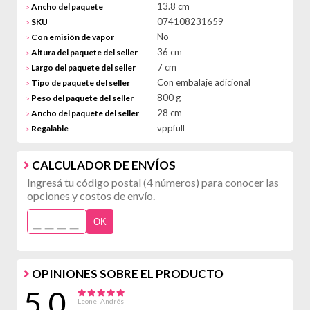
13.8 cm
Ancho del paquete
>
074108231659
SKU
>
No
Con emisión de vapor
>
36 cm
Altura del paquete del seller
>
7 cm
Largo del paquete del seller
>
Con embalaje adicional
Tipo de paquete del seller
>
800 g
Peso del paquete del seller
>
28 cm
Ancho del paquete del seller
>
vppfull
Regalable
>
CALCULADOR DE ENVÍOS
Ingresá tu código postal (4 números) para conocer las
opciones y costos de envío.
OK
OPINIONES SOBRE EL PRODUCTO
5.0
Leonel Andrés