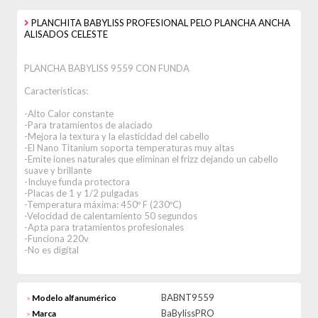
PLANCHITA BABYLISS PROFESIONAL PELO PLANCHA ANCHA
ALISADOS CELESTE
PLANCHA BABYLISS 9559 CON FUNDA
Características:
-Alto Calor constante
-Para tratamientos de alaciado
-Mejora la textura y la elasticidad del cabello
-El Nano Titanium soporta temperaturas muy altas
-Emite iones naturales que eliminan el frizz dejando un cabello
suave y brillante
-Incluye funda protectora
-Placas de 1 y 1/2 pulgadas
-Temperatura máxima: 450º F (230ºC)
-Velocidad de calentamiento 50 segundos
-Apta para tratamientos profesionales
-Funciona 220v
-No es digital
BABNT9559
Modelo alfanumérico
>
BaBylissPRO
Marca
>