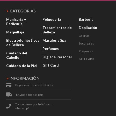
>
CATEGORÍAS
Manicuría y
Peluquería
Barbería
Pedicuría
Tratamientos de
Depilación
Maquillaje
Belleza
Ofertas
Electrodomésticos
Masajes y Spa
Sucursales
de Belleza
Perfumes
Preguntas
Cuidado del
Higiene Personal
Cabello
GIFT CARD
Gift Card
Cuidado de la Piel
>
INFORMACIÓN
Pagos en cuotas sin interés
Envíos a todo el país
Contactanos por teléfono o
whatsapp!