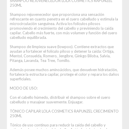
SHAMPOO REJUVENECEDOR LOLA COSMETICS RAPUNZEL
250ML
Shampoo rejuvenecedor que proporciona una sensación
refrescante en cuanto penetra en el cuero cabelludo y estimula la
microcirculación sanguínea. Activa los folículos pilosos
promoviendo el crecimiento del cabello y previniendo la caída
capilar. Cabello más fuerte, con más volumen y función del cuero
cabelludo equilibrada.
Shampoo de limpieza suave (lowpoo). Contiene extractos que
ayudan a fortalecer el folículo piloso y detener la caída: Ortiga,
Mentol, Consuelda, Romero, Jengibre, Ginkgo Biloba, Salvia,
Pitanga, Lavanda, Tea Tree, Tomillo.
Además posee muchos aminoácidos, que devuelven hidratación,
fortalece la estructura capilar, protege el color y repara los daños
superficiales.
MODO DE USO:
Con el cabello húmedo, distribuir el shampoo sobre el cuero
cabelludo y masajear suavemente. Enjuagar.
TÓNICO CAPILAR LOLA COSMETICS RAPUNZEL CRECIMIENTO
250ML
Tónico de uso contínuo para reducir la caída del cabello y