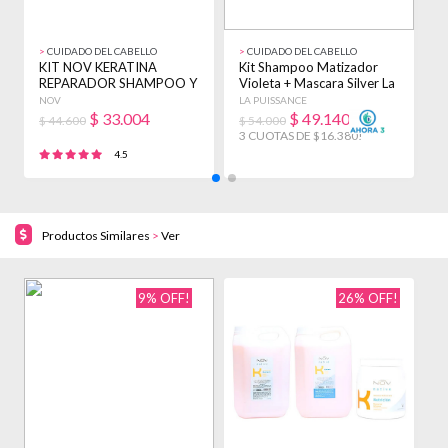
>
CUIDADO DEL CABELLO
>
CUIDADO DEL CABELLO
>
KIT NOV KERATINA
Kit Shampoo Matizador
K
REPARADOR SHAMPOO Y
Violeta + Mascara Silver La
A
ENJUAGUE 3900ML +
Puissance
P
NOV
LA PUISSANCE
L
BAÑO
$
33.004
$
49.140
$ 44.600
$ 54.000
$
3 CUOTAS DE $16.380!
3
4.5
Productos Similares
>
Ver
9% OFF!
26% OFF!