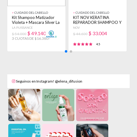
>
CUIDADO DEL CABELLO
>
CUIDADO DEL CABELLO
>
Kit Shampoo Matizador
KIT NOV KERATINA
K
Violeta + Mascara Silver La
REPARADOR SHAMPOO Y
A
Puissance
ENJUAGUE 3900ML +
P
LA PUISSANCE
NOV
L
BAÑO
$
49.140
$
33.004
$ 54.000
$ 44.600
$
3 CUOTAS DE $16.380!
3
4.5
Seguinos en Instagram! @elena_difusion