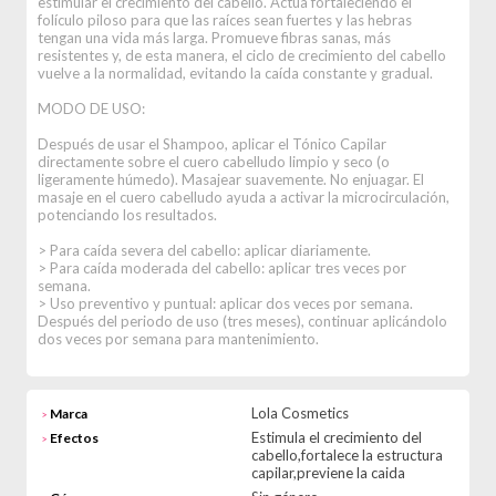
estimular el crecimiento del cabello. Actúa fortaleciendo el
folículo piloso para que las raíces sean fuertes y las hebras
tengan una vida más larga. Promueve fibras sanas, más
resistentes y, de esta manera, el ciclo de crecimiento del cabello
vuelve a la normalidad, evitando la caída constante y gradual.
MODO DE USO:
Después de usar el Shampoo, aplicar el Tónico Capilar
directamente sobre el cuero cabelludo limpio y seco (o
ligeramente húmedo). Masajear suavemente. No enjuagar. El
masaje en el cuero cabelludo ayuda a activar la microcirculación,
potenciando los resultados.
> Para caída severa del cabello: aplicar diariamente.
> Para caída moderada del cabello: aplicar tres veces por
semana.
> Uso preventivo y puntual: aplicar dos veces por semana.
Después del periodo de uso (tres meses), continuar aplicándolo
dos veces por semana para mantenimiento.
Lola Cosmetics
Marca
>
Estimula el crecimiento del
Efectos
>
cabello,fortalece la estructura
capilar,previene la caida