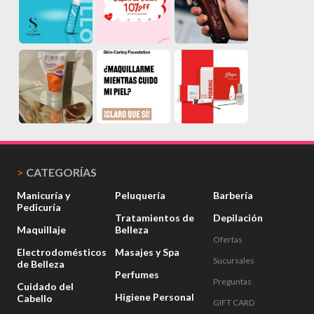
>
CATEGORÍAS
Manicuría y
Peluquería
Barbería
Pedicuría
Tratamientos de
Depilación
Maquillaje
Belleza
Ofertas
Electrodomésticos
Masajes y Spa
Sucursales
de Belleza
Perfumes
Preguntas
Cuidado del
Higiene Personal
Cabello
GIFT CARD