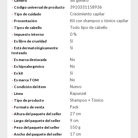
Sin género
Género
>
3910331158936
Código universal de producto
>
Crecimiento capilar
Tipo de cuidado
>
Kit con shampoo y tónico capilar
Presentación
>
Todo tipo de cabello
Tipos de cabello
>
0 %
Impuesto interno
>
Sí
Es libre de crueldad
>
Sí
Está dermatológicamente
>
testeado
No
Es marca destacada
>
No
Es hipoalergénico
>
Sí
Es kit
>
No
Es marca TOM
>
Nuevo
Condición del ítem
>
Rapunzel
Línea
>
Shampoo + Tónico
Tipo de producto
>
Pack
Formato de venta
>
27 cm
Altura del paquete del seller
>
9 cm
Largo del paquete del seller
>
550 g
Peso del paquete del seller
>
17 cm
Ancho del paquete del seller
>