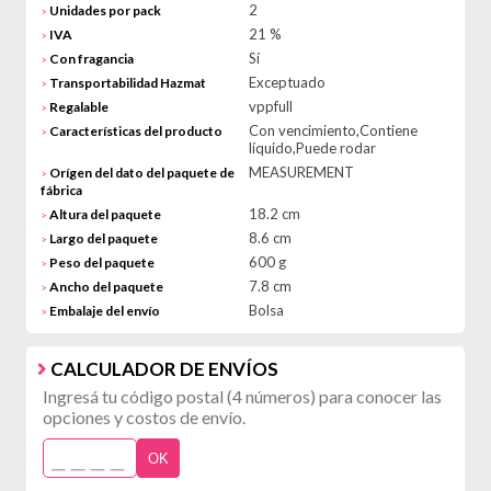
2
Unidades por pack
>
21 %
IVA
>
Sí
Con fragancia
>
Exceptuado
Transportabilidad Hazmat
>
vppfull
Regalable
>
Con vencimiento,Contiene
Características del producto
>
líquido,Puede rodar
MEASUREMENT
Orígen del dato del paquete de
>
fábrica
18.2 cm
Altura del paquete
>
8.6 cm
Largo del paquete
>
600 g
Peso del paquete
>
7.8 cm
Ancho del paquete
>
Bolsa
Embalaje del envío
>
CALCULADOR DE ENVÍOS
Ingresá tu código postal (4 números) para conocer las
opciones y costos de envío.
OK