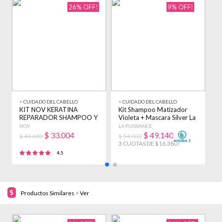
26% OFF!
9% OFF!
>
CUIDADO DEL CABELLO
>
CUIDADO DEL CABELLO
>
KIT NOV KERATINA
Kit Shampoo Matizador
K
REPARADOR SHAMPOO Y
Violeta + Mascara Silver La
A
ENJUAGUE 3900ML +
Puissance
P
NOV
LA PUISSANCE
L
BAÑO
$
33.004
$
49.140
$ 44.600
$ 54.000
$
3 CUOTAS DE $16.380!
3
4.5
Productos Similares
>
Ver