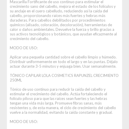
Mascarilla Fortificante de uso continuo para estimular el
crecimiento sano del cabello, mejora el estado de los folículos y
su anclaje en el cuero cabelludo, reduciendo así la caída del
cabello, proporcionando raíces más fuertes y hebras más
duraderas. Para cabellos debilitados por procedimientos
químicos (alisado, coloración, decoloración), herramientas de
calor o daños ambientales. Devuelve la fuerza y brillo gracias a
sus activos tecnológicos y botánicos, que ayudan eficazmente al
crecimiento del cabello.
MODO DE USO:
Aplicar una pequeña cantidad sobre el cabello limpio y húmedo.
Distribuir uniformemente en todo el largo y en las puntas. Déjalo
actuar durante 3-5 minutos y enjuaga bien. Usar semanalmente.
TÓNICO CAPILAR LOLA COSMETICS RAPUNZEL CRECIMIENTO
250ML
Tónico de uso contínuo para reducir la caída del cabello y
estimular el crecimiento del cabello. Actúa fortaleciendo el
folículo piloso para que las raíces sean fuertes y las hebras
tengan una vida más larga. Promueve fibras sanas, más
resistentes y, de esta manera, el ciclo de crecimiento del cabello
vuelve a la normalidad, evitando la caída constante y gradual.
MODO DE USO: