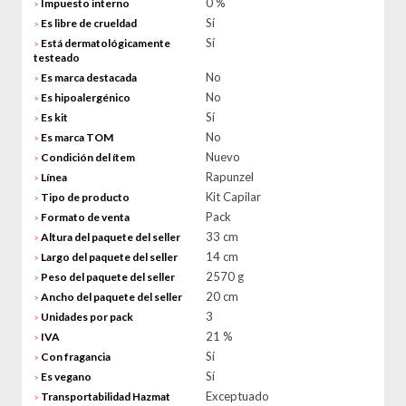
0 %
Impuesto interno
>
Sí
Es libre de crueldad
>
Sí
Está dermatológicamente
>
testeado
No
Es marca destacada
>
No
Es hipoalergénico
>
Sí
Es kit
>
No
Es marca TOM
>
Nuevo
Condición del ítem
>
Rapunzel
Línea
>
Kit Capilar
Tipo de producto
>
Pack
Formato de venta
>
33 cm
Altura del paquete del seller
>
14 cm
Largo del paquete del seller
>
2570 g
Peso del paquete del seller
>
20 cm
Ancho del paquete del seller
>
3
Unidades por pack
>
21 %
IVA
>
Sí
Con fragancia
>
Sí
Es vegano
>
Exceptuado
Transportabilidad Hazmat
>