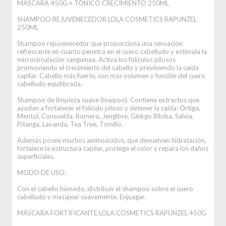
MASCARA 450G + TÓNICO CRECIMIENTO 250ML
SHAMPOO REJUVENECEDOR LOLA COSMETICS RAPUNZEL
250ML
Shampoo rejuvenecedor que proporciona una sensación
refrescante en cuanto penetra en el cuero cabelludo y estimula la
microcirculación sanguínea. Activa los folículos pilosos
promoviendo el crecimiento del cabello y previniendo la caída
capilar. Cabello más fuerte, con más volumen y función del cuero
cabelludo equilibrada.
Shampoo de limpieza suave (lowpoo). Contiene extractos que
ayudan a fortalecer el folículo piloso y detener la caída: Ortiga,
Mentol, Consuelda, Romero, Jengibre, Ginkgo Biloba, Salvia,
Pitanga, Lavanda, Tea Tree, Tomillo.
Además posee muchos aminoácidos, que devuelven hidratación,
fortalece la estructura capilar, protege el color y repara los daños
superficiales.
MODO DE USO:
Con el cabello húmedo, distribuir el shampoo sobre el cuero
cabelludo y masajear suavemente. Enjuagar.
MÁSCARA FORTIFICANTE LOLA COSMETICS RAPUNZEL 450G