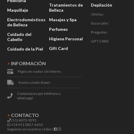
Pedicuría
Tratamientos de
Depilación
Maquillaje
Belleza
Ofertas
Electrodomésticos
Masajes y Spa
Sucursales
de Belleza
Perfumes
Preguntas
Cuidado del
Higiene Personal
Cabello
GIFT CARD
Gift Card
Cuidado de la Piel
>
INFORMACIÓN
Pagos en cuotas sin interés
Envíos a todo el país
Contactanos por teléfono o
whatsapp!
>
CONTACTO
(11) 6073-9291
+54 911 3857-6410
Seguinos en nuestras redes!