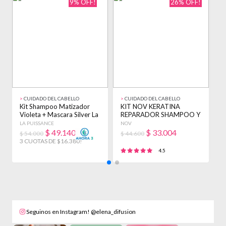
9% OFF!
26% OFF!
>
CUIDADO DEL CABELLO
>
CUIDADO DEL CABELLO
>
Kit Shampoo Matizador
KIT NOV KERATINA
K
Violeta + Mascara Silver La
REPARADOR SHAMPOO Y
A
Puissance
ENJUAGUE 3900ML +
P
LA PUISSANCE
NOV
L
BAÑO
$
49.140
$
33.004
$ 54.000
$ 44.600
$
3 CUOTAS DE $16.380!
3
4.5
Seguinos en Instagram! @elena_difusion