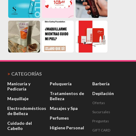
>
CATEGORÍAS
Manicuría y
Peluquería
Barbería
Pedicuría
Tratamientos de
Depilación
Maquillaje
Belleza
Ofertas
Electrodomésticos
Masajes y Spa
Sucursales
de Belleza
Perfumes
Preguntas
Cuidado del
Higiene Personal
Cabello
GIFT CARD