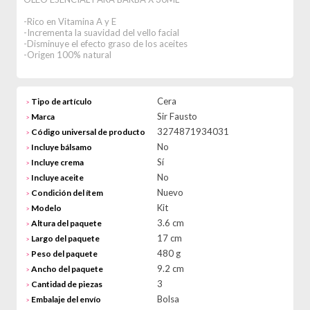
-Rico en Vitamina A y E
-Incrementa la suavidad del vello facial
-Disminuye el efecto graso de los aceites
-Origen 100% natural
Cera
Tipo de artículo
>
Sir Fausto
Marca
>
3274871934031
Código universal de producto
>
No
Incluye bálsamo
>
Sí
Incluye crema
>
No
Incluye aceite
>
Nuevo
Condición del ítem
>
Kit
Modelo
>
3.6 cm
Altura del paquete
>
17 cm
Largo del paquete
>
480 g
Peso del paquete
>
9.2 cm
Ancho del paquete
>
3
Cantidad de piezas
>
Bolsa
Embalaje del envío
>