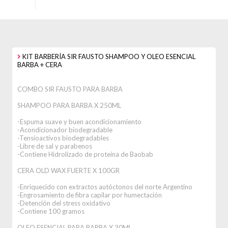
KIT BARBERÍA SIR FAUSTO SHAMPOO Y OLEO ESENCIAL
BARBA + CERA
COMBO SIR FAUSTO PARA BARBA
SHAMPOO PARA BARBA X 250ML
-Espuma suave y buen acondicionamiento
-Acondicionador biodegradable
-Tensioactivos biodegradables
-Libre de sal y parabenos
-Contiene Hidrolizado de proteína de Baobab
CERA OLD WAX FUERTE X 100GR
-Enriquecido con extractos autóctonos del norte Argentino
-Engrosamiento de fibra capilar por humectación
-Detención del stress oxidativo
-Contiene 100 gramos
OLEO ESENCIAL PARA BARBA X 30ML