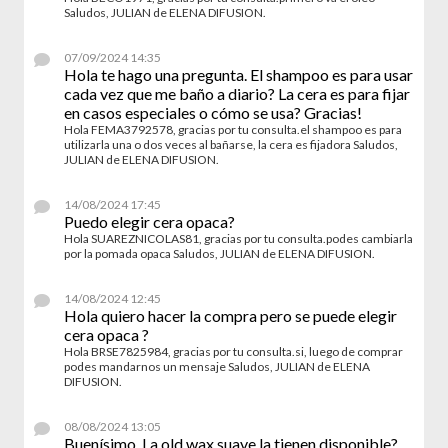
Saludos, JULIAN de ELENA DIFUSION.
07/09/2024 14:35
Hola te hago una pregunta. El shampoo es para usar
cada vez que me baño a diario? La cera es para fijar
en casos especiales o cómo se usa? Gracias!
Hola FEMA3792578, gracias por tu consulta.el shampoo es para
utilizarla una o dos veces al bañarse, la cera es fijadora Saludos,
JULIAN de ELENA DIFUSION.
14/08/2024 17:45
Puedo elegir cera opaca?
Hola SUAREZNICOLAS81, gracias por tu consulta.podes cambiarla
por la pomada opaca Saludos, JULIAN de ELENA DIFUSION.
14/08/2024 12:45
Hola quiero hacer la compra pero se puede elegir
cera opaca ?
Hola BRSE7825984, gracias por tu consulta.si, luego de comprar
podes mandarnos un mensaje Saludos, JULIAN de ELENA
DIFUSION.
08/08/2024 13:05
Buenísimo. La old wax suave la tienen disponible?