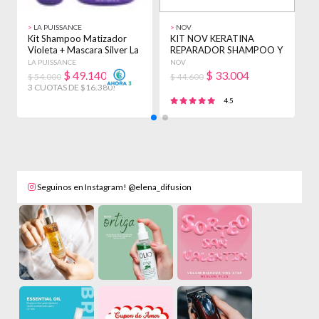
>
LA PUISSANCE
>
NOV
>
Kit Shampoo Matizador
KIT NOV KERATINA
K
Violeta + Mascara Silver La
REPARADOR SHAMPOO Y
A
Puissance
ENJUAGUE 3900ML +
P
LA PUISSANCE
NOV
L
BAÑO
$
49.140
$
33.004
$ 54.000
$ 44.600
$
3 CUOTAS DE $16.380!
3
4.5
Seguinos en Instagram! @elena_difusion