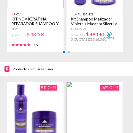
>
NOV
>
LA PUISSANCE
>
KIT NOV KERATINA
Kit Shampoo Matizador
K
REPARADOR SHAMPOO Y
Violeta + Mascara Silver La
A
ENJUAGUE 3900ML +
Puissance
P
NOV
LA PUISSANCE
L
BAÑO
$
33.004
$
49.140
$ 44.600
$ 54.000
$
3 CUOTAS DE $16.380!
3
4.5
Productos Similares
>
Ver
9% OFF!
26% OFF!