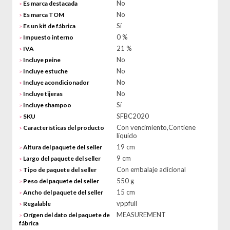
No
Es marca destacada
>
No
Es marca TOM
>
Sí
Es un kit de fábrica
>
0 %
Impuesto interno
>
21 %
IVA
>
No
Incluye peine
>
No
Incluye estuche
>
No
Incluye acondicionador
>
No
Incluye tijeras
>
Sí
Incluye shampoo
>
SFBC2020
SKU
>
Con vencimiento,Contiene
Características del producto
>
líquido
19 cm
Altura del paquete del seller
>
9 cm
Largo del paquete del seller
>
Con embalaje adicional
Tipo de paquete del seller
>
550 g
Peso del paquete del seller
>
15 cm
Ancho del paquete del seller
>
vppfull
Regalable
>
MEASUREMENT
Orígen del dato del paquete de
>
fábrica